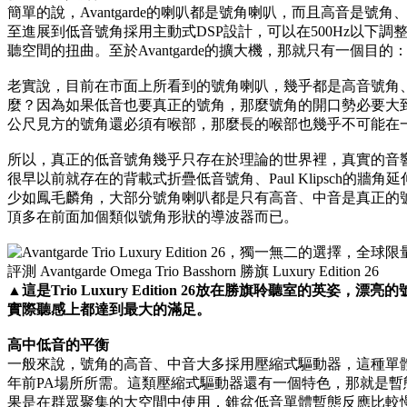
簡單的說，Avantgarde的喇叭都是號角喇叭，而且高音是
至進展到低音號角採用主動式DSP設計，可以在500Hz以下調
聽空間的扭曲。至於Avantgarde的擴大機，那就只有一個
老實說，目前在市面上所看到的號角喇叭，幾乎都是高音號角
麼？因為如果低音也要真正的號角，那麼號角的開口勢必要大到3
公尺見方的號角還必須有喉部，那麼長的喉部也幾乎不可能在
所以，真正的低音號角幾乎只存在於理論的世界裡，真實的音
很早以前就存在的背載式折疊低音號角、Paul Klipsch的
少如鳳毛麟角，大部分號角喇叭都是只有高音、中音是真正的
頂多在前面加個類似號角形狀的導波器而已。
▲
這是Trio Luxury Edition 26放在勝旗聆聽室的英姿，
實際聽感上都達到最大的滿足。
高中低音的平衡
一般來說，號角的高音、中音大多採用壓縮式驅動器，這種單
年前PA場所所需。這類壓縮式驅動器還有一個特色，那就是
果是在群眾聚集的大空間中使用，錐盆低音單體暫態反應比較