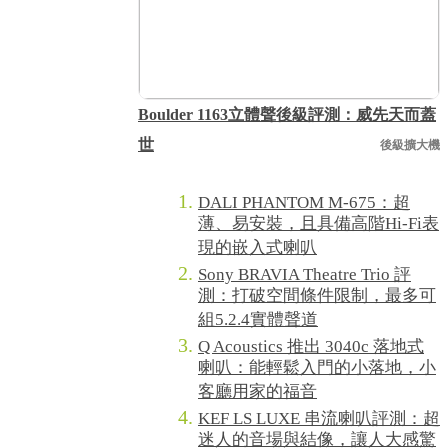
Boulder 1163立體聲後級評測：威先天而蓋
世
後級擴大機
DALI PHANTOM M-675：超
薄、易安裝，且具備高階Hi-Fi表
現的嵌入式喇叭
Sony BRAVIA Theatre Trio 評
測：打破空間條件限制，最多可
組5.2.4實體聲道
Q Acoustics 推出 3040c 落地式
喇叭：能輕鬆入門的小落地，小
客廳用家的福音
KEF LS LUXE 串流喇叭評測：超
迷人的音場與結像，讓人大感驚