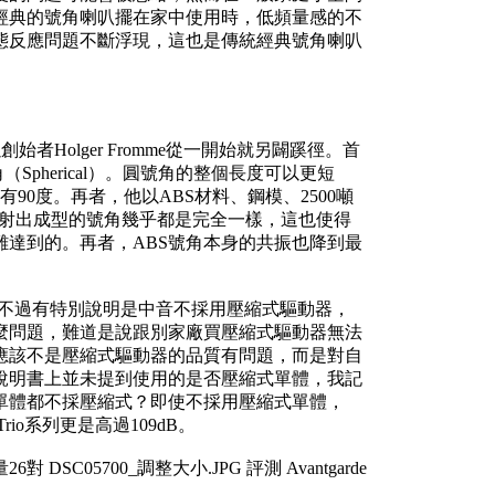
經典的號角喇叭擺在家中使用時，低頻量感的不
態反應問題不斷浮現，這也是傳統經典號角喇叭
始者Holger Fromme從一開始就另闢蹊徑。首
（Spherical）。圓號角的整個長度可以更短
90度。再者，他以ABS材料、鋼模、2500噸
每個射出成型的號角幾乎都是完全一樣，這也使得
達到的。再者，ABS號角本身的共振也降到最
動器，不過有特別說明是中音不採用壓縮式驅動器，
麼問題，難道是說跟別家廠買壓縮式驅動器無法
應該不是壓縮式驅動器的品質有問題，而是對自
說明書上並未提到使用的是否壓縮式單體，我記
單體都不採壓縮式？即使不採用壓縮式單體，
rio系列更是高過109dB。