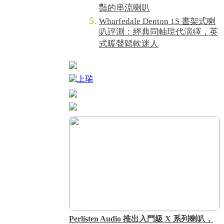
豔的串流喇叭
Wharfedale Denton 1S 書架式喇
叭評測：經典同軸現代演繹，英
式暖聲鬆軟迷人
Perlisten Audio 推出入門級 X 系列喇叭，