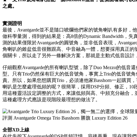
之處。
實測證明
最後，Avantgarde並不是隨口唬爛他們家的號角喇叭有多好，他們特別
做科學量測，得到的結果是：高8倍的Dynamic Bandwidth
測的結果僅限於Avantgarde的圓號角，並非低音表現，Avan
角喇叭的錐盆低音很難跟高、中音融為一體，想要採用真正的號角低
個關卡，所以走了另外一條解決方案，那就是主動式低音設計，而
仔細觀察Avantgarde的所有喇叭型號，除了Duo Mezzo
型。只有Trio仍然保有巨大的低音號角，事實上Trio的低音號角也僅
責。所以，如果您想購買Trio，必須連他家Basshorn一起購買，
喇叭是怎麼處理低頻的呢？很簡單，採用DSP分頻、修正，1
用這種靈活設定調整的方式，來讓低頻與高、中頻充分融合，
這種處理方式應該是現階段最理想的做法了。
全部XD上線
在此先按下Avantgarde的DSP低頻詳情，容後再秉，現在讓我們先