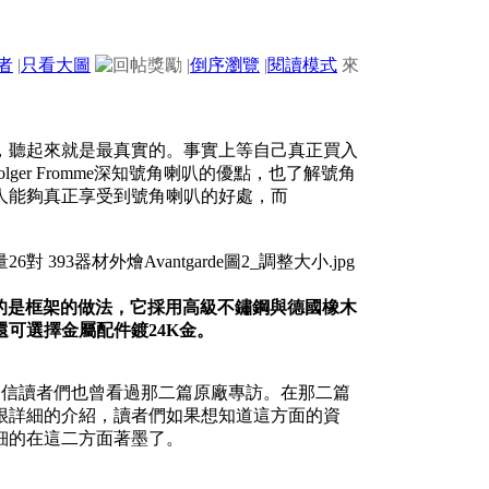
者
|
只看大圖
|
倒序瀏覽
|
閱讀模式
來
，聽起來就是最真實的。事實上等自己真正買入
lger Fromme深知號角喇叭的優點，也了解號角
人能夠真正享受到號角喇叭的好處，而
S號角，不同的是框架的做法，它採用高級不鏽鋼與德國橡木
可選擇金屬配件鍍24K金。
採訪，相信讀者們也曾看過那二篇原廠專訪。在那二篇
很詳細的介紹，讀者們如果想知道這方面的資
細的在這二方面著墨了。