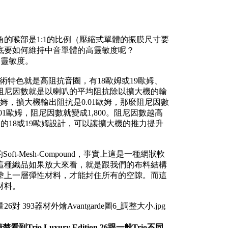
的喉部是1:1的比例（壓縮式單體的振膜尺寸要
底要如何維持中音單體的高靈敏度呢？
的靈敏度。
體技術特色就是高阻抗音圈，有18歐姆或19歐姆、
阻尼因數就是以喇叭的平均阻抗除以擴大機的輸
，擴大機輸出阻抗是0.01歐姆，那麼阻尼因數
01歐姆，阻尼因數就變成1,800。阻尼因數越高
他們的18或19歐姆設計，可以讓擴大機的推力提升
t-Mesh-Compound，事實上這是一種網狀軟
這種織品如果放大來看，就是跟我們的布料結構
塗上一層彈性材料，才能封住所有的空隙。而這
材料。
io Luxury Edition 26跟一般Trio不同