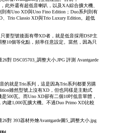
Trio系列，此外還有超低音喇叭，以及XA綜合擴大機、
no XD與Uno Fino Edition；Duo系列則有
rio Classio XD與Trio Luxury Edition。超低
，只要型號後面有帶XD者，就是低音採用DSP主
調整10個等化點，頻率任意設定。當然，因為只
音的就是Trio系列，這是因為Trio系列都要另購
dition雖然型號上沒有XD，但也同樣是主動式
500瓦。而Uno XD卻有二個10吋低音單體，
1,000瓦擴大機。不過Duo Primo XD比較
周到。