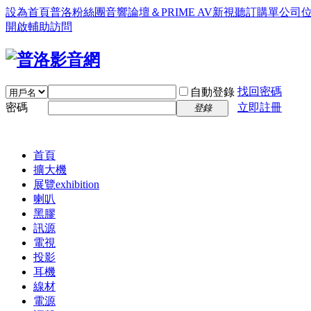
設為首頁
普洛粉絲團
音響論壇＆PRIME AV新視聽訂購單
公司
開啟輔助訪問
找回密碼
自動登錄
密碼
立即註冊
登錄
首頁
擴大機
展覽
exhibition
喇叭
黑膠
訊源
電視
投影
耳機
線材
電源