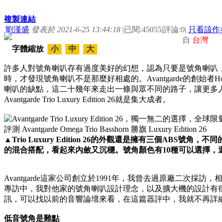
複製連結
劉漢盛
發表於 2021-6-25 13:44:18
|
已閱:45055
|
評論:0
|
只看該作
自
台灣
字體縮放
小
中
大
許多人對號角喇叭存有過度美好的幻想，認為只要是號角喇叭
時，才發現號角喇叭不是那麼好相處的。Avantgarde的創始者Ho
喇叭的缺點，這二十幾年來走出一條與眾不同的路子，讓更多
Avantgarde Trio Luxury Edition 26就是集大成者。
▲
Trio Luxury Edition 26的外觀還是擁有三個AB
的混合搭配，看起來內斂又沉穩。號角顏色有10種可以選擇，還
Avantgarde這家公司創立於1991年，我曾去過原廠二次
專訪中，我對他家的號角喇叭設計理念，以及擴大機的設計有
訊，可以找以前的音響論壇來看，在這篇器評中，我就不再詳
低音號角是難點