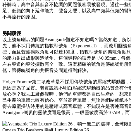
聆聽時，高中音與低音不協調的問題很容易被發現。過往一些
足、低頻的向下延伸能力、聲音太硬，以及高中頻與低頻的暫
不再流行的原因。
另闢蹊徑
以上號角喇叭的問題Avantgarde難道不知道嗎？當然知道，所以創
先，他不採用傳統的指數型號角（Exponential），而改用圓號角
些，而且聲波擴散角度可以達180度，指數型號角的擴散角度只有
的壓力射出成形製造號角。這個鋼模的誤差是+/-0.05mm，
左右聲道的聲波擴散完全一致。這麼精確的號角是傳統號角所難
低，讓傳統號角的共振音染問題得到解決。
Holger Fromme第二項改革是不採用傳統號角的壓縮式驅
原因是為了品質。老實說我不明白壓縮式驅動器的品質會有什
放心嗎？我去工廠參觀時，他們的單體都是自己生產的，想來
己生產的單體比較有信心。至於高音單體，無論是網站或紙本
得去原廠採訪時用的是壓縮式高音單體，不知現在是否連高音
Avantgarde喇叭的靈敏度還是很高，一般靈敏度高於107dB，而T