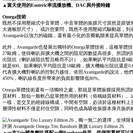
▲
當天使用的Esoteric串流播放機、DAC與外接時鐘
Omega技術
既然不採用壓縮式中音單體，中音單體的振膜尺寸當然是跟號角
大過喉部尺寸）。或許您要問，既然不使用壓縮式驅動器，到
Avantgarde以強力的磁鐵，還有最小化的音圈氣隙來提高單體
此外，Avantgarde也發展出獨特的Omega單體技術，這種單
27歐姆，使得喇叭與擴大機之間的阻尼因數提高很多。所謂的
出阻抗（喇叭線阻抗暫且略而不計），如果喇叭平均阻抗是8歐姆
就是800。如果喇叭平均阻抗是18歐姆，擴大機輸出阻抗還是0.
代表擴大機對喇叭的控制力越佳。依照Avantgarde的說法，
450%，喇叭線長度所帶來的負面影響降低80%。
Omega單體技術還有一項獨特之處，那就是單體振膜採用所謂的Sof
質材料，類似一般軟凸盆單體所用的材料（俗稱絲質材料）。
一樣，是交叉的經緯線構成，中間有空隙，必須於這種材料上
層彈性材料不僅是封住空隙，同時也成為吸收振膜本身共振的
▲
一支Trio號角喇叭搭配一個Basshorn低音，從側面看就可以清楚看到Tr