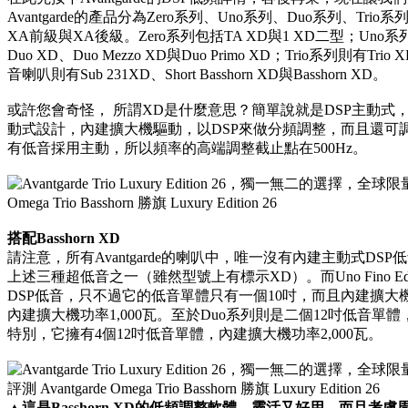
Avantgarde的產品分為Zero系列、Uno系列、Duo系列、
XA前級與XA後級。Zero系列包括TA XD與1 XD二型；Uno系列則有U
Duo XD、Duo Mezzo XD與Duo Primo XD；Trio系列則有Trio XD、T
音喇叭則有Sub 231XD、Short Basshorn XD與Basshorn XD。
或許您會奇怪， 所謂XD是什麼意思？簡單說就是DSP主動式
動式設計，內建擴大機驅動，以DSP來做分頻調整，而且還可
有低音採用主動，所以頻率的高端調整截止點在500Hz。
搭配Basshorn XD
請注意，所有Avantgarde的喇叭中，唯一沒有內建主動式DSP低
上述三種超低音之一（雖然型號上有標示XD）。而Uno Fino E
DSP低音，只不過它的低音單體只有一個10吋，而且內建擴大機是
內建擴大機功率1,000瓦。至於Duo系列則是二個12吋低音單體，內建
特別，它擁有4個12吋低音單體，內建擴大機功率2,000瓦。
▲
這是Basshorn XD的低頻調整軟體，靈活又好用，而且考慮