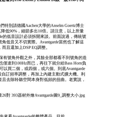
請德國Aachen大學的Anselm Goertz博士
，失真降低90%，細節多出10倍。請注意，以上所量
tgarde的低音設計必須拆開來談。前面說過，傳統號
音又不切實際。Avantgarde當然也了解這
且還加上DSP EQ調整。
的低音還保有號角外觀之外，其餘全部都看不到號角的造
達到100Hz而已，再往下就分給Bass Horn負
可以買二個，或四個，或六個。到底Avantgarde
0段自訂頻率調整，再加上內建主動式擴大機。利
並且去除聆聽空間本身對低頻的扭曲。老實說，
來看Avantgarde的整體產品。目前，