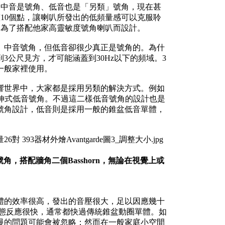
號角、中音是號角、低音也是「另類」號角，現在甚
整10個點，讓喇叭所發出的低頻量感可以克服聆
目的：為了搭配他家高靈敏度號角喇叭而設計。
、中音號角，但低音卻很少真正是號角的。為什
公尺見方，才可能涵蓋到30Hz以下的頻域。3
一般家裡使用。
響世界中，大家都是採用另類的解決方式。例如
牆角延伸式低音號角。不過這二樣低音號角的設計也是
號角設計，低音則是採用一般的錐盆低音單體，
漂亮的號角，搭配牆角二個Basshorn，無論在視覺上或
體的效率很高，發出的音壓很大，足以因應幾十
暫態反應很快，通常都快過傳統錐盆動圈單體。如
慢的問題可能會被忽略；然而在一般家庭小空間