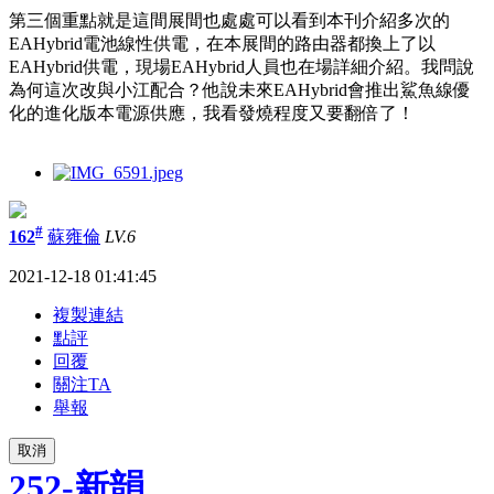
第三個重點就是這間展間也處處可以看到本刊介紹多次的
EAHybrid電池線性供電，在本展間的路由器都換上了以
EAHybrid供電，現場EAHybrid人員也在場詳細介紹。我問說
為何這次改與小江配合？他說未來EAHybrid會推出鯊魚線優
化的進化版本電源供應，我看發燒程度又要翻倍了！
#
162
蘇雍倫
LV.6
2021-12-18 01:41:45
複製連結
點評
回覆
關注TA
舉報
取消
252-新韻