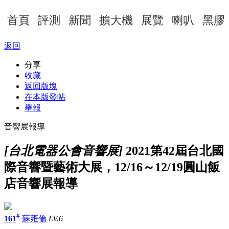
首頁
評測
新聞
擴大機
展覽
喇叭
黑膠
返回
分享
收藏
返回版塊
在本版發帖
舉報
音響展報導
[台北電器公會音響展]
2021第42屆台北國
際音響暨藝術大展，12/16～12/19圓山飯
店音響展報導
#
161
蘇雍倫
LV.6