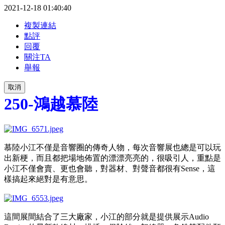
2021-12-18 01:40:40
複製連結
點評
回覆
關注TA
舉報
取消
250-鴻越慕陸
慕陸小江不僅是音響圈的傳奇人物，每次音響展也總是可以玩
出新梗，而且都把場地佈置的漂漂亮亮的，很吸引人，重點是
小江不僅會賣、更也會聽，對器材、對聲音都很有Sense，這
樣搞起來絕對是有意思。
這間展間結合了三大廠家，小江的部分就是提供展示Audio