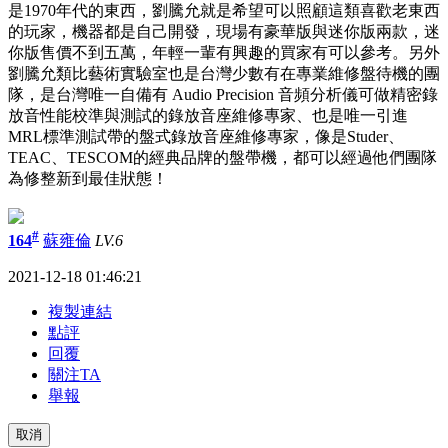
是1970年代的東西，劉騰允就是希望可以照顧這類喜歡老東西
的玩家，機器都是自己開發，現場有豪華版與迷你版兩款，迷
你版售價不到五萬，年輕一輩有興趣的買家有可以參考。另外
劉騰允類比藝術實驗室也是台灣少數有在專業維修盤待機的團
隊，是台灣唯一自備有 Audio Precision 音頻分析儀可做精密錄
放音性能校準與測試的錄放音座維修專家、也是唯一引進
MRL標準測試帶的盤式錄放音座維修專家，像是Studer、
TEAC、TESCOM的經典品牌的盤帶機，都可以經過他們團隊
為修整新到最佳狀態！
#
164
蘇雍倫
LV.6
2021-12-18 01:46:21
複製連結
點評
回覆
關注TA
舉報
取消