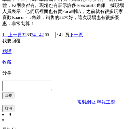
體，F2兩側都有。現場也有展示許多Isoacoustic角錐，據現場
人員表示，他們店裡面也有賣Focal喇叭，之前就有很多玩家
喜歡Isoacoustic角錐，銷售的非常好，這次現場也有很多優
惠，非常划算！
1 ..
上一頁
32
33
34
.. 42
/ 42 頁
下一頁
我要回覆...
點讚
收藏
分享
複製網址
舉報主題
取消
9