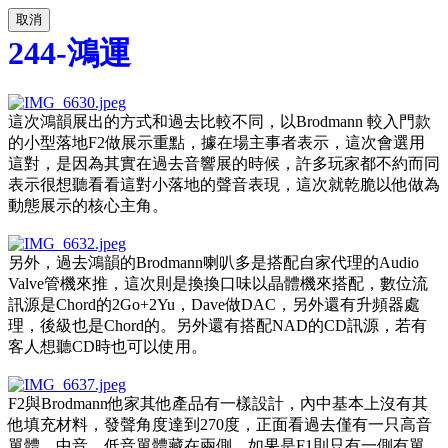
取消
244-鴻運
這次鴻韻展出的方式和過去比較不同，以Brodmann 較入門款
的小型落地F2做展示重點，據在場主事者表示，這次會選用
這對，是因為其實在過去音響展的時候，許多玩家都不約而同
表示很想聽看看這對小落地的聲音表現，這次就乾脆以他做為
動態展示的核心主角。
另外，過去鴻韻的Brodmann喇叭多是搭配自家代理的Audio
Valve管機來推，這次則是換換口味以晶體機來搭配，數位流
訊源是Chord的2Go+2Yu，Dave做DAC，另外還有升頻器處
理，後級也是Chord的。另外還有搭配NAD的CD訊源，若有
客人想聽CD時也可以使用。
F2與Brodmann他家其他產品有一樣設計，內中基本上沒有其
他填充材料，發聲角度達到270度，正面看過去僅有一只高音
單體，中音、低音單體藏在兩側，如果是F1則只有一側有單