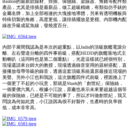
Bastion的最新款線材、排插、保險絲、架線器、角錐等配件類
產品，尤其是排插是最新品，做工超級精緻，有類似仿手錶的
金屬名牌，加上全部相連的大塊接地導體，另來有透明機板與
特殊切製的角錐，高度更低，讓排插擺放是更穩。內部機內配
線改升級成鯊魚線，發燒度百分。
內部子展間我認為是本次的超重點，以Jadis的頂級旗艦電源分
離、左右聲道分離的四件事前級，搭配HEDD的旗艦落地式主
動喇叭（這同時也是第二個重點），光是這樣就已經很特別，
現場還請來台師大的教授，現場透過錄音室用的器材搭配，直
接播放母帶等級的錄音，透過這套頂級系統還原最接近現場的
美聲。另外小江也和我說，這次旗艦四件式前級，裡面換上了
一個更了不起的小玩意，那就是Shark的「創世紀」保險絲，
一個要價六萬八，根據小江說，原廠也表示未來要超越這個等
級的保險絲，已經是不可能的事了，所以才叫做創世紀，我又
問說為何如此貴，小江說因為很不好製作，生產時的良率很
低，成本非常高。