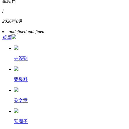
星期日
/
2026
年
8
月
undefined
undefined
推廣
去簽到
要爆料
發文章
逛圈子