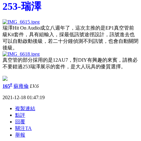
253-瑞澤
瑞澤Hit On Audio成立八週年了，這次主推的是EP1真空管前
級Kit套件，具有組輸入，採最低訊號途徑設計，訊號進去也
可以自動啟動後級，若二十分鐘偵測不到訊號，也會自動關閉
後級。
真空管的部分採用的是12AU7，對DIY有興趣的來賓，請務必
不要錯過253瑞澤展示的套件，是大人玩具的優質選擇。
#
165
蘇雍倫
LV.6
2021-12-18 01:47:19
複製連結
點評
回覆
關注TA
舉報