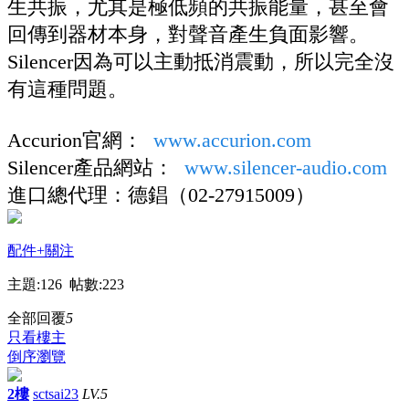
生共振，尤其是極低頻的共振能量，甚至會
回傳到器材本身，對聲音產生負面影響。
Silencer因為可以主動抵消震動，所以完全沒
有這種問題。
Accurion官網：
www.accurion.com
Silencer產品網站：
www.silencer-audio.com
進口總代理：德錩（02-27915009）
配件
+關注
主題:126 帖數:223
全部回覆
5
只看樓主
倒序瀏覽
2樓
sctsai23
LV.5