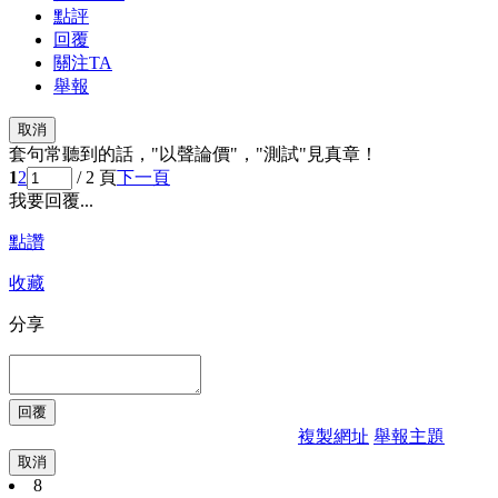
點評
回覆
關注TA
舉報
取消
套句常聽到的話，"以聲論價"，"測試"見真章！
1
2
/ 2 頁
下一頁
我要回覆...
點讚
收藏
分享
複製網址
舉報主題
取消
8