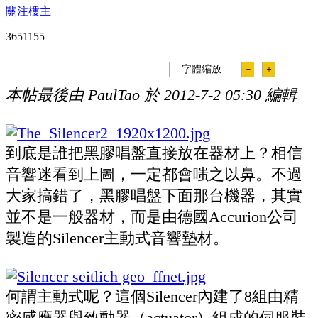
關注樓主
365115
5
字體縮放
－
＋
本帖最後由 PaulTao 於 2012-7-2 05:30 編輯
到底是誰把黑膠唱盤直接放在器材上？相信
音響迷看到上圖，一定都會嗤之以鼻。不過
大家搞錯了，黑膠唱盤下面那台機器，其實
並不是一般器材，而是由德國Accurion公司
製造的Silencer主動式音響墊材。
何謂主動式呢？這個Silencer內建了8組由精
密感應器與致動器（actuator）組成的伺服裝