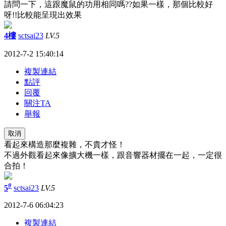
請問一下，這跟魔鼠的功用相同嗎??如果一樣，那個比較好
呀!!比較能呈現出效果
4樓
sctsai23
LV.5
2012-7-2 15:40:14
複製連結
點評
回覆
關注TA
舉報
取消
看起來構造那麼複雜，不貴才怪！
不過外觀看起來像擴大機一樣，跟音響器材擺在一起，一定很
合拍！
#
5
sctsai23
LV.5
2012-7-6 06:04:23
複製連結