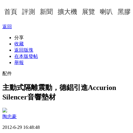
首頁
評測
新聞
擴大機
展覽
喇叭
黑膠
返回
分享
收藏
返回版塊
在本版發帖
舉報
配件
主動式隔離震動，德錩引進Accurion
Silencer音響墊材
陶忠豪
2012-6-29 16:48:48