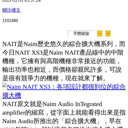
2021-12-31 05:57:24
關注樓主
110248
0
字體縮放
－
＋
NAIT是Naim歷史悠久的綜合擴大機系列，而
今日NAIT XS3是Naim NAIT產品線中的中階
機種，它擁有與高階機種非常接近的功能，
輸出功率也相近，而價格卻親民許多，可說
是很有競爭力的機種，現在就來了解。
NAIT原文就是Naim Audio InTegrated
amplifier的縮寫，從字面上就能看得出來是指
Naim Audio所推出的「綜合擴大機」，早在