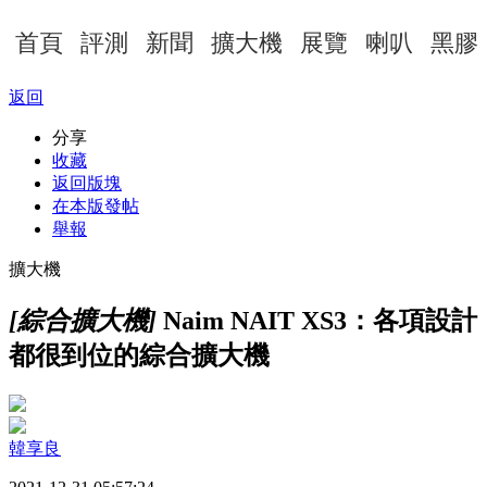
首頁
評測
新聞
擴大機
展覽
喇叭
黑膠
返回
分享
收藏
返回版塊
在本版發帖
舉報
擴大機
[綜合擴大機]
Naim NAIT XS3：各項設計
都很到位的綜合擴大機
韓享良