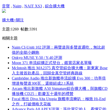
音寶
,
Naim
,
NAIT XS3
,
綜合擴大機
擴大機
+關注
主題:1269 帖數:3391
相關主題
Naim CI-Uniti 102 評測：兩聲道與多聲道通吃，無比超
值的全能小鋼炮
Onkyo MUSE Y-50 / Y-40 評測
Moon 371 串流綜擴正式登台，鑑賞店家名單曝
McIntosh 推出 MA2375 真空管綜合擴大機：新東家 Bose
入主後首款產品，回歸全真空管經典路線
Cambridge Audio 推出新旗艦串流綜擴 Evo 300：功率倍
增達每聲道300瓦，還能組成2.1系統
Arcam 推出新旗艦 A50 Signature綜合擴大機，與旗艦CD
播放機 CD25：歡慶五十週年的禮贊
Focal 推出 Diva Alta Utopia 旗艦串流喇叭：極致 Hi-End
之作，打破價格天花板
Advance Paris A8 APEX評測：等欣賞它的人，看懂它的