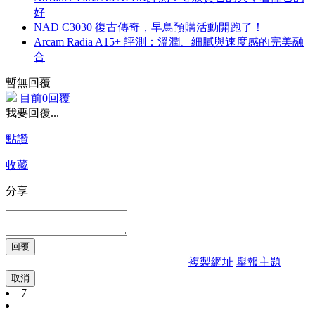
好
NAD C3030 復古傳奇，早鳥預購活動開跑了！
Arcam Radia A15+ 評測：溫潤、細膩與速度感的完美融
合
暫無回覆
目前0回覆
我要回覆...
點讚
收藏
分享
複製網址
舉報主題
取消
7