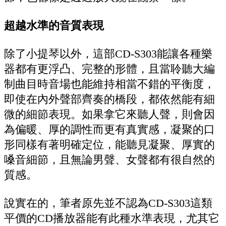
超越水準的音質表現
除了小提琴以外，這部CD-S303能讓各種樂
器都有更浮凸、完整的形體，且當聆聽大編
制曲目時音場也能維持相當不錯的平衡度，
即使在內外聲部齊奏的橋段，都依然能有細
微的細節表現。如果拿它來聽人聲，則會因
為偏暖、厚的調性而更有真實感，凝聚的口
形同樣有著明確定位，能聽見凝聚、厚實的
嗓音細節，且無論男聲、女聲都有很自然的
質感。
說實在的，筆者原先並不認為CD-S303這類
平價的CD播放器能有此種水準表現，尤其它