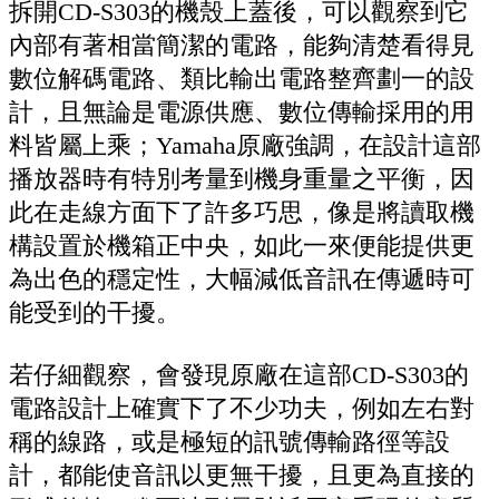
拆開CD-S303的機殼上蓋後，可以觀察到它
內部有著相當簡潔的電路，能夠清楚看得見
數位解碼電路、類比輸出電路整齊劃一的設
計，且無論是電源供應、數位傳輸採用的用
料皆屬上乘；Yamaha原廠強調，在設計這部
播放器時有特別考量到機身重量之平衡，因
此在走線方面下了許多巧思，像是將讀取機
構設置於機箱正中央，如此一來便能提供更
為出色的穩定性，大幅減低音訊在傳遞時可
能受到的干擾。
若仔細觀察，會發現原廠在這部CD-S303的
電路設計上確實下了不少功夫，例如左右對
稱的線路，或是極短的訊號傳輸路徑等設
計，都能使音訊以更無干擾，且更為直接的