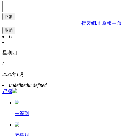
複製網址
舉報主題
取消
6
星期四
/
2026
年
8
月
undefined
undefined
推廣
去簽到
要爆料