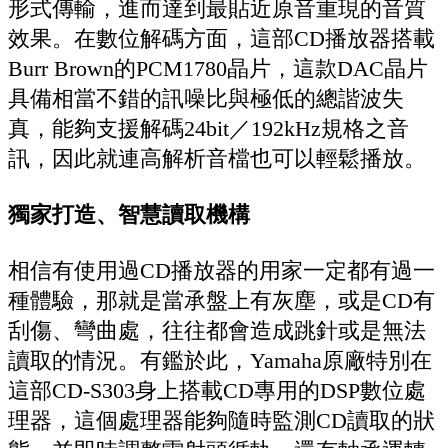
形式傳輸，進而達到最貼近原音重現的音質
效果。在數位解碼方面，這部CD播放器搭載
Burr Brown的PCM1780晶片，這款DAC晶片
具備相當不錯的訊噪比與極低的總諧波失
真，能夠支援解碼24bit／192kHz規格之音
訊，因此就連高解析音檔也可以輕鬆播放。
獨家打造、智慧讀取機構
相信有使用過CD播放器的用家一定都有過一
種體驗，那就是當承盤上有灰塵，或是CD有
刮傷、彎曲處，往往都會造成跳針或是無法
讀取的情況。有鑑於此，Yamaha原廠特別在
這部CD-S303身上搭載CD專用的DSP數位處
理器，這個處理器能夠隨時監測CD讀取的狀