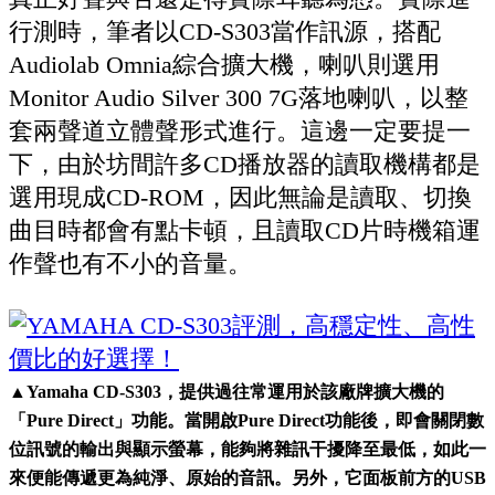
行測時，筆者以CD-S303當作訊源，搭配
Audiolab Omnia綜合擴大機，喇叭則選用
Monitor Audio Silver 300 7G落地喇叭，以整
套兩聲道立體聲形式進行。這邊一定要提一
下，由於坊間許多CD播放器的讀取機構都是
選用現成CD-ROM，因此無論是讀取、切換
曲目時都會有點卡頓，且讀取CD片時機箱運
作聲也有不小的音量。
▲
Yamaha CD-S303，提供過往常運用於該廠牌擴大機的
「Pure Direct」功能。當開啟Pure Direct功能後，即會關閉數
位訊號的輸出與顯示螢幕，能夠將雜訊干擾降至最低，如此一
來便能傳遞更為純淨、原始的音訊。另外，它面板前方的USB