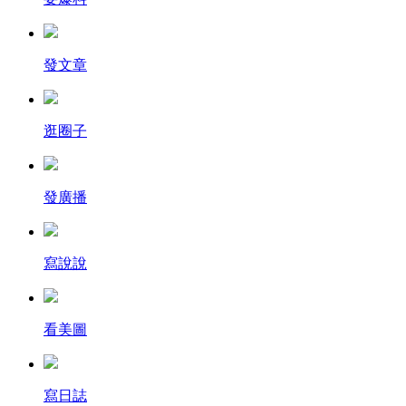
發文章
逛圈子
發廣播
寫說說
看美圖
寫日誌