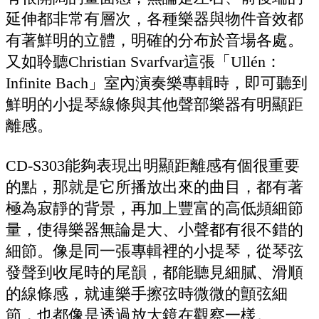
延伸都非常有層次，各種樂器與物件音效都
有著鮮明的立體，明確的分布於音場各處。
又如聆聽Christian Svarfvar這張「Ullén：
Infinite Bach」室內演奏樂專輯時，即可聽到
鮮明的小提琴線條與其他聲部樂器有明顯距
離感。
CD-S303能夠表現出明顯距離感有個很重要
的點，那就是它所播放出來的曲目，都有著
極為寂靜的背景，再加上豐富的高低頻細節
量，使得樂器無論是大、小聲都有很不錯的
細節。像是同一張專輯裡的小提琴，從琴弦
發聲到收尾時的尾韻，都能聽見細膩、滑順
的線條感，就連樂手擦弦時微微的顫弦細
節，也都像是透過放大鏡在觀察一樣。