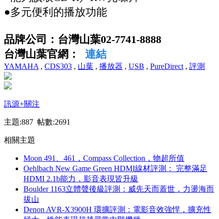
●多元便利的播放功能
品牌公司：台灣山葉02-7741-8888
台灣山葉官網：
連結
YAMAHA
,
CDS303
,
山葉
,
播放器
,
USB
,
PureDirect
,
評測
訊源
+關注
主題:887 帖數:2691
相關主題
Moon 491、461，Compass Collection，物超所值
Oehlbach New Game Green HDMI線材評測： 完整滿足
HDMI 2.1b能力，影音表現皆升級
Boulder 1163立體聲後級評測：威先天而蓋世，力盪海而
拔山
Denon AVR-X3900H 環擴評測：電影音效強悍，擴充性