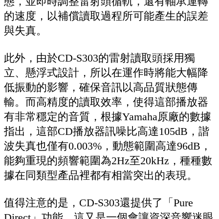
態，並即時調整雷射頭循軌，還有軸承運轉
的速度，以補償讀取過程所可能產生的誤差
與失真。
此外，由於CD-S303的雷射讀取頭採用獨
立、懸浮式設計，所以在運作時將能大幅降
低振動的影響，確保音訊以高品質狀態傳
輸。而高精度的讀取效率，使得這部播放器
有非常穩定的音質，根據Yamaha原廠的數據
指出，這部CD播放器訊噪比高達105dB，諧
波失真也僅有0.003%，動態範圍高達96dB，
能夠重現的頻響範圍為2Hz至20kHz，種種數
據在同類型產品裡都有相當突出的表現。
值得注意的是，CD-S303還提供了「Pure
Direct」功能，這又是一個會讓資深音響迷眼