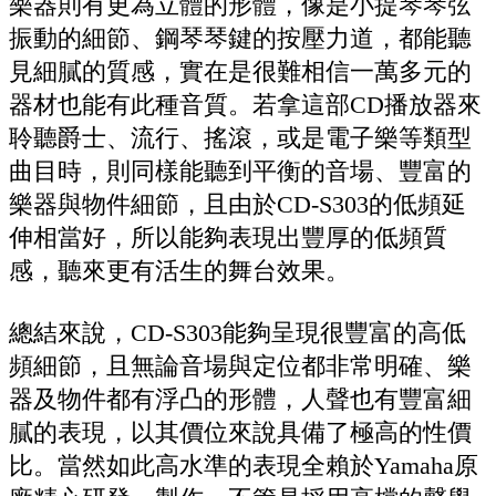
樂器則有更為立體的形體，像是小提琴琴弦
振動的細節、鋼琴琴鍵的按壓力道，都能聽
見細膩的質感，實在是很難相信一萬多元的
器材也能有此種音質。若拿這部CD播放器來
聆聽爵士、流行、搖滾，或是電子樂等類型
曲目時，則同樣能聽到平衡的音場、豐富的
樂器與物件細節，且由於CD-S303的低頻延
伸相當好，所以能夠表現出豐厚的低頻質
感，聽來更有活生的舞台效果。
總結來說，CD-S303能夠呈現很豐富的高低
頻細節，且無論音場與定位都非常明確、樂
器及物件都有浮凸的形體，人聲也有豐富細
膩的表現，以其價位來說具備了極高的性價
比。當然如此高水準的表現全賴於Yamaha原