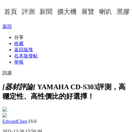
首頁
評測
新聞
擴大機
展覽
喇叭
黑膠
返回
分享
收藏
返回版塊
在本版發帖
舉報
訊源
[器材評論]
YAMAHA CD-S303評測，高
穩定性、高性價比的好選擇！
EdwardChen
LV.6
2021-12-30 15:56:49