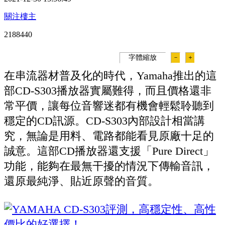
關注樓主
218844
0
字體縮放
－
＋
在串流器材普及化的時代，Yamaha推出的這
部CD-S303播放器實屬難得，而且價格還非
常平價，讓每位音響迷都有機會輕鬆聆聽到
穩定的CD訊源。CD-S303內部設計相當講
究，無論是用料、電路都能看見原廠十足的
誠意。這部CD播放器還支援「Pure Direct」
功能，能夠在最無干擾的情況下傳輸音訊，
還原最純淨、貼近原聲的音質。