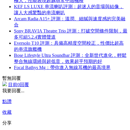
極大，性能表現超越尋常中階機種
KEF LS LUXE 串流喇叭評測：超迷人的音場與結像，
讓人大感驚豔的串流喇叭
Arcam Radia A15+ 評測：溫潤、細膩與速度感的完美融
合
Sony BRAVIA Theatre Trio 評測：打破空間條件限制，最
多可組5.2.4實體聲道
Eversolo T10 評測：具備高精度空間校正，性價比超高
的串流旗艦機
Bose Lifestyle Ultra Soundbar 評測：全新世代進化，輕鬆
整合無線環繞與超低音，效果超乎預期的好
Focal Bathys Mg：帶你進入無線耳機的最高境界
暫無回覆
目前0回覆
我要回覆...
點讚
收藏
分享