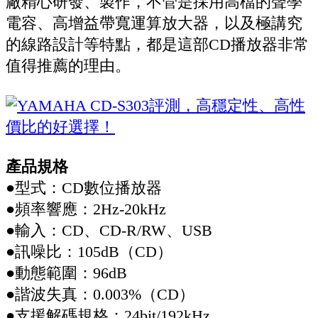
廠精心研發、製作，不管是採用高檔的聲學
電容、高增益帶寬運算放大器，以及極講究
的線路設計等特點，都是這部CD播放器非常
值得推薦的理由。
產品規格
●型式：CD數位播放器
●頻率響應：2Hz-20kHz
●輸入：CD、CD-R/RW、USB
●訊噪比：105dB（CD）
●動態範圍：96dB
●諧波失真：0.003%（CD）
●支援解碼規格：24bit/192kHz