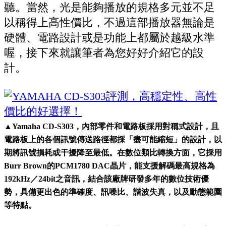
聽。當然，光是能夠播放的規格多元並不足
以稱得上高性價比，不過這部播放器無論是
硬體、電路設計或是功能上都屬於越級水準
喔，接下來就讓筆者為您好好介紹它的設
計。
▲
Yamaha CD-S303，內部零件和電路板採用對稱式設計，且
電路板上的各個訊號傳送路徑都採「盡可能縮短」的設計，以
期將訊號損耗或干擾降至最低。在數位類比轉換方面，它採用
Burr Brown的PCM1780 DAC晶片，能支援解碼最高規格為
192kHz／24bit之音訊，結合該廠牌研發多年的數位技術優
勢，具備更出色的準確度、訊噪比、諧波失真，以及動態範圍
等特點。