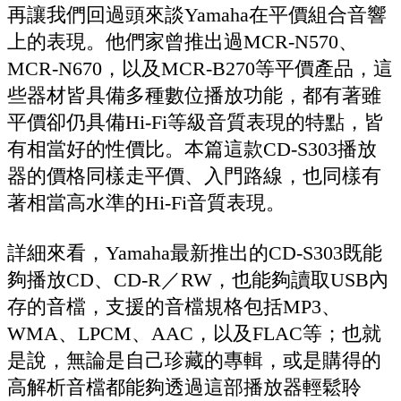
再讓我們回過頭來談Yamaha在平價組合音響
上的表現。他們家曾推出過MCR-N570、
MCR-N670，以及MCR-B270等平價產品，這
些器材皆具備多種數位播放功能，都有著雖
平價卻仍具備Hi-Fi等級音質表現的特點，皆
有相當好的性價比。本篇這款CD-S303播放
器的價格同樣走平價、入門路線，也同樣有
著相當高水準的Hi-Fi音質表現。
詳細來看，Yamaha最新推出的CD-S303既能
夠播放CD、CD-R／RW，也能夠讀取USB內
存的音檔，支援的音檔規格包括MP3、
WMA、LPCM、AAC，以及FLAC等；也就
是說，無論是自己珍藏的專輯，或是購得的
高解析音檔都能夠透過這部播放器輕鬆聆