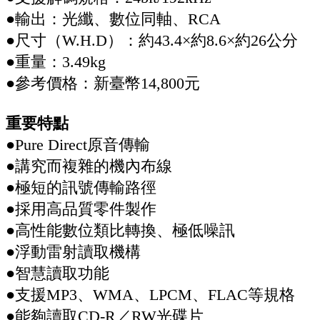
●輸出：光纖、數位同軸、RCA
●尺寸（W.H.D）：約43.4×約8.6×約26公分
●重量：3.49kg
●參考價格：新臺幣14,800元
重要特點
●Pure Direct原音傳輸
●講究而複雜的機內布線
●極短的訊號傳輸路徑
●採用高品質零件製作
●高性能數位類比轉換、極低噪訊
●浮動雷射讀取機構
●智慧讀取功能
●支援MP3、WMA、LPCM、FLAC等規格
●能夠讀取CD-R／RW光碟片