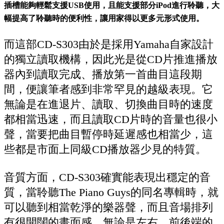
插槽能夠輕鬆支援USB使用，且能支援部分iPod進行聆聽，大
幅提高了聆聽時的便利性，讓用家得以更多元形式使用。
而這部CD-S303由於是採用Yamaha自家設計
的獨立讀取機構，因此光是從CD片推進播放
器內到讀取完成、播放第一首曲目這段期
間，便讓筆者感到非常罕見的越級表現。它
無論是在進退片、讀取、切換曲目時的速度
都相當迅速，而且讀取CD片時的音量也很小
聲，當要把曲目暫停時延遲感也相當少，這
些都是市面上同級CD播放器少見的特質。
音質方面，CD-S303確實能表現出穩定的音
質，當聆聽The Piano Guys的同名專輯時，就
可以聽到相當乾淨的樂器聲，而且音場排列
有很開闊的畫面感，無論是左右、前後端的