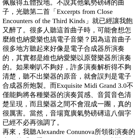
佩服得五體投地。不說其他氣勢磅礡的曲
子，光聽第二首「Excerpts from Close
Encounters of the Third Kinds」就已經讓我飽
又醉了。很多人聽這首曲子時，可能會想怎
麼維也納愛樂也搞電子音樂？因為這首曲子
很多地方聽起來好像是電子合成器所演奏
的，其實都是維也納愛樂以原聲樂器所演奏
的。如果喇叭不夠好，許多演奏解析得不夠
清楚，聽不出樂器的原音，就會誤判是電子
合成器所炮製。而Exquisite Midi Grand 3.0不
僅能夠將各種樂器的演奏質感、音質音色清
楚呈現，而且樂器之間不會混成一團，真的
很厲害。當然，音場寬廣氣勢磅礡這八個字
已經不必再強調了。
再來，我聽Alexandre Conunova所領銜演奏的