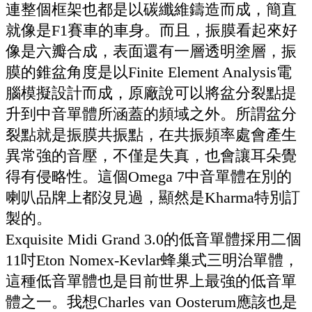
連整個框架也都是以碳纖維鑄造而成，簡直
就像是F1賽車的車身。而且，振膜看起來好
像是六瓣合成，表面還有一層透明塗層，振
膜的錐盆角度是以Finite Element Analysis電
腦模擬設計而成，原廠說可以將盆分裂點提
升到中音單體所涵蓋的頻域之外。所謂盆分
裂點就是振膜共振點，在共振頻率處會產生
異常強的音壓，不僅是失真，也會讓耳朵覺
得有侵略性。這個Omega 7中音單體在別的
喇叭品牌上都沒見過，顯然是Kharma特別訂
製的。
Exquisite Midi Grand 3.0的低音單體採用二個
11吋Eton Nomex-Kevlar蜂巢式三明治單體，
這種低音單體也是目前世界上最強的低音單
體之一。我想Charles van Oosterum應該也是