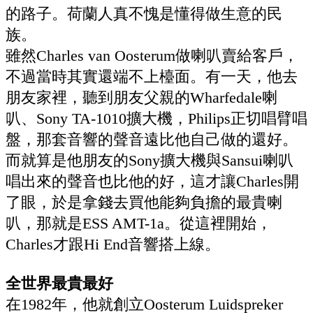
的路子。荷蘭人真不愧是懂得做生意的民
族。
雖然Charles van Oosterum做喇叭賣給客戶，
不過當時其實還端不上檯面。有一天，他去
朋友家裡，聽到朋友父親的Wharfedale喇
叭、Sony TA-1010擴大機，Philips正切唱臂唱
盤，那套音響的聲音遠比他自己做的還好。
而就算是他朋友的Sony擴大機與Sansui喇叭
唱出來的聲音也比他的好，這才讓Charles開
了眼，於是拿錢去買他能夠負擔的最貴喇
叭，那就是ESS AMT-1a。從這裡開始，
Charles才跟Hi End音響搭上線。
全世界最貴最好
在1982年，他就創立Oosterum Luidspreker