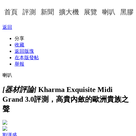
首頁
評測
新聞
擴大機
展覽
喇叭
黑膠
返回
分享
收藏
返回版塊
在本版發帖
舉報
喇叭
[器材評論]
Kharma Exquisite Midi
Grand 3.0評測，高貴內斂的歐洲貴族之
聲
劉漢盛