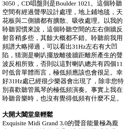
3050，CD唱盤則是Boulder 1021。這個聆聽
空間有經過聲學設計處理，地上鋪地毯，天
花板與二側牆都有擴散、吸收處理。以我的
聆聽習慣來說，這個聆聽空間的左右側牆反
射音稍多些，其餘大概都不錯。聆聽前我用
頻譜大略掃過，可以看出31Hz左右有大凹
陷，猜測是喇叭擺放離後牆距離所產生的聲
波反相所致，否則以這對喇叭總共有四個11
吋低音單體而言，極低頻應該也會很足。幸
好31Hz處已經很少樂器會出現了，除非您特
別喜歡聽管風琴的極低頻演奏。事實上我在
聆聽音樂時，也沒有覺得低頻有什麼不足。
大開大闔堂皇輕鬆
Exquisite Midi Grand 3.0的聲音能量極為龐