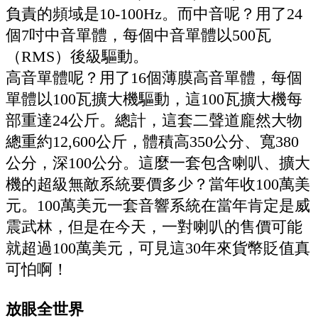
負責的頻域是10-100Hz。而中音呢？用了24
個7吋中音單體，每個中音單體以500瓦
（RMS）後級驅動。
高音單體呢？用了16個薄膜高音單體，每個
單體以100瓦擴大機驅動，這100瓦擴大機每
部重達24公斤。總計，這套二聲道龐然大物
總重約12,600公斤，體積高350公分、寬380
公分，深100公分。這麼一套包含喇叭、擴大
機的超級無敵系統要價多少？當年收100萬美
元。100萬美元一套音響系統在當年肯定是威
震武林，但是在今天，一對喇叭的售價可能
就超過100萬美元，可見這30年來貨幣貶值真
可怕啊！
放眼全世界