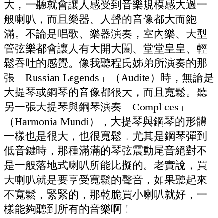
大，一聽就會讓人感受到音樂規模感大過一
般喇叭，而且樂器、人聲的音像都大而飽
滿。不論是唱歌、樂器演奏，室內樂、大型
管弦樂都會讓人有大開大闔、堂堂皇皇、輕
鬆吞吐的感覺。像我聽程氏姊弟所演奏的那
張「Russian Legends」（Audite）時，無論是
大提琴或鋼琴的音像都很大，而且寬鬆。聽
另一張大提琴與鋼琴演奏「Complices」
（Harmonia Mundi），大提琴與鋼琴的形體
一樣也是很大，也很寬鬆，尤其是鋼琴彈到
低音鍵時，那種滿滿的琴弦震動尾音絕對不
是一般落地式喇叭所能比擬的。老實說，買
大喇叭就是要享受寬鬆的聲音，如果聽起來
不寬鬆，緊緊的，那乾脆買小喇叭就好，一
樣能夠聽到所有的音樂啊！