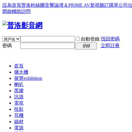
設為首頁
普洛粉絲團
音響論壇＆PRIME AV新視聽訂購單
公司
開啟輔助訪問
找回密碼
自動登錄
密碼
立即註冊
登錄
首頁
擴大機
展覽
exhibition
喇叭
黑膠
訊源
電視
投影
耳機
線材
電源