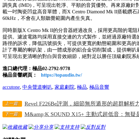
調失真 (IMD)，可呈現出乾淨、平順的音質優勢。再來原廠針對高音
載一吋陶瓷凹盆高音單體，而X Centro Diamond Mk I
60kHz，不會在人類聽覺範圍內產生失真。
同時新版X Centro Mk II的分音器經過改良，採用更高階的電阻
提供。濾波電路均採用直接交連的方式製作，並經過原廠特選
路徑的訴求，降低訊號損失，可提供更寬的動態範圍和更高的透明度。
計了專屬的喇叭架，由一體成形的鋁合金切削製成，提供喇叭
可呈現出更清晰的對白與音效細節，絕對足以勝任頂級劇院系
進口總代理：極品02-2792-9778
極品音響網頁：
https://topaudio.tw/
accutone
,
中央聲道喇叭
,
家庭劇院
,
極品
,
極品音響
Revel F226Be評測，細節無所遁形的超群解析
上一篇:
M&amp;K SOUND X15+ 主動式超低音：
下一篇:
收藏
分享
支持
反對