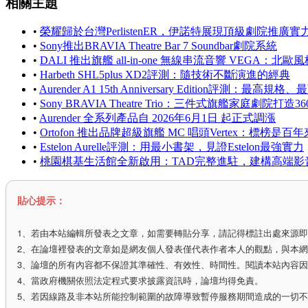
相關主題
•
榮耀歸於台灣PerlistenER，伊諾特展現頂級劇院推廣實
•
Sony推出BRAVIA Theatre Bar 7 Soundbar劇院系統
•
DALI 推出旗艦 all-in-one 無線串流音響 VEG
•
Harbeth SHL5plus XD2評測：隨技術不斷演進的經典
•
Aurender A1 15th Anniversary Edition評
•
Sony BRAVIA Theatre Trio：三件式旗艦家庭劇院打造
•
Aurender 全系列產品自 2026年6月1日 起正式調漲
•
Ortofon 推出品牌超級旗艦 MC 唱頭Vertex：標榜
•
Estelon Aurelle評測：用最小書架，見證Estelon最強實力
•
桃園棋基生活館全新啟用：TAD完整進駐，建構高端影
貼心提示：
1、若由本站編輯所發表之文章，如需要轉貼分享，請記得標註出處來源
2、在論壇裡發表的文章如是網友個人發表僅代表作者本人的觀點，與本
3、論壇的所有內容都不保證其準確性、有效性、時間性。閱讀本站內容
4、當政府機關依照法定程式要求披露資訊時，論壇均得免責。
5、若因線路及非本站所能控制範圍的故障導致暫停服務期間造成的一切