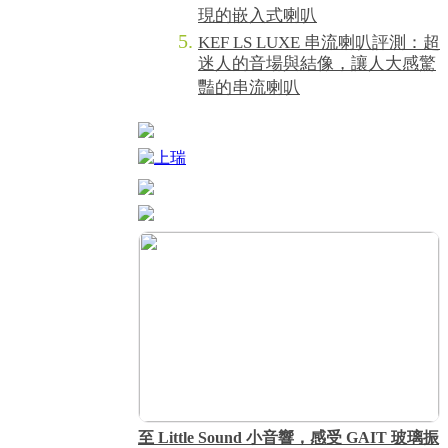
現的嵌入式喇叭
KEF LS LUXE 串流喇叭評測：超
迷人的音場與結像，讓人大感驚
豔的串流喇叭
至 Little Sound 小音響，感受 GAIT 玻璃振