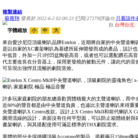
複製連結
蘇雍翔
發表於 2022-6-2 02:00:23
|
已閱:27279
|
評論:0
|
只看該作
自
台灣台北
字體縮放
小
中
大
來自愛沙尼亞頂級喇叭品牌Estelon，近期將自家的中央聲道喇叭X Centro
是以自家的XC書架喇叭為基礎所延伸開發而成的產品，設計也與X
中低音，外加一只1吋凹盆陶瓷高音，或者也可以選配鑽石高音的
代主要改良在分音器上，採用更發燒的被動元件，讓此代的音效動
可呈現出強悍且流暢的劇院音效。
許多玩家庭劇院的朋友總喜歡買體積龐大的主聲道喇叭，而中
近80%的聲音都是由中央聲道負責，也遠比主聲道喇叭來得重要。
央聲道喇叭X Centro改款。設計上X Centro MkII和前代喇
圓滑流線的設計，表面沒有任何平型面，可以防止箱體繞射與
書架喇叭，與其搭配使用可滿足標準的THX劇院需求。
單體的部分全採德國頂級Accutone的製品，搭載兩只158mm陶