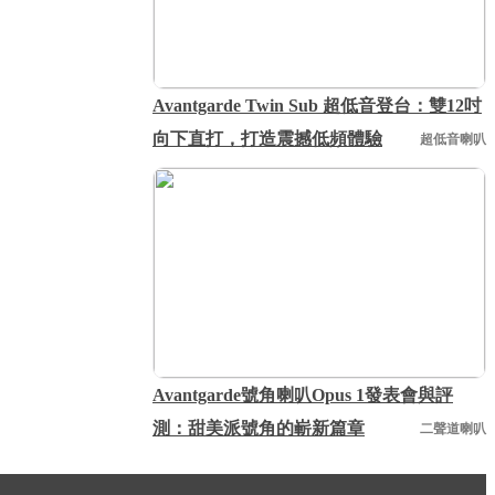
Avantgarde Twin Sub 超低音登台：雙12吋
向下直打，打造震撼低頻體驗
超低音喇叭
Avantgarde號角喇叭Opus 1發表會與評
測：甜美派號角的嶄新篇章
二聲道喇叭