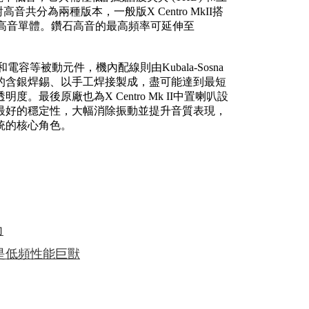
共分為兩種版本，一般版X Centro MkII搭
I搭載鑽石高音單體。鑽石高音的最高頻率可延伸至
和電容等被動元件，機內配線則由Kubala-Sosna
的含銀焊錫、以手工焊接製成，盡可能達到最短
最後原廠也為X Centro Mk II中置喇叭設
最好的穩定性，大幅消除振動並提升音質表現，
統的核心角色。
力
無疑是低頻性能巨獸