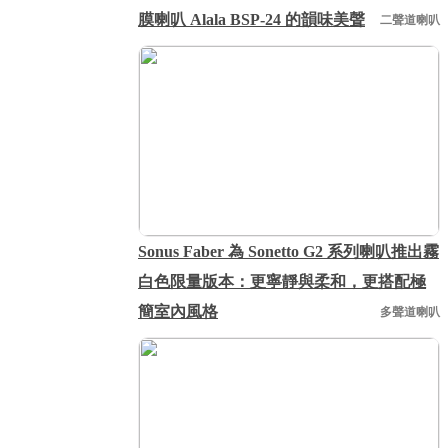
膜喇叭 Alala BSP-24 的韻味美聲
二聲道喇叭
Sonus Faber 為 Sonetto G2 系列喇叭推出霧
白色限量版本：更寧靜與柔和，更搭配極
簡室內風格
多聲道喇叭