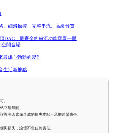
力
A：北歐風格、細滑操控、完整串流、高級音質
測：最高規格、最頂DAC、最齊全的串流功能齊聚一體
360空間音場
是百年來最雄心勃勃的製作
音生活新據點
即可。
網站立場無關。
因誤導等因素而造成的損失本站不承擔連帶責任。
不便與損失，論壇不負任何責任。