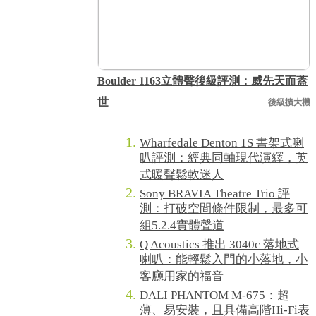
Boulder 1163立體聲後級評測：威先天而蓋
世
後級擴大機
Wharfedale Denton 1S 書架式喇
叭評測：經典同軸現代演繹，英
式暖聲鬆軟迷人
Sony BRAVIA Theatre Trio 評
測：打破空間條件限制，最多可
組5.2.4實體聲道
Q Acoustics 推出 3040c 落地式
喇叭：能輕鬆入門的小落地，小
客廳用家的福音
DALI PHANTOM M-675：超
薄、易安裝，且具備高階Hi-Fi表