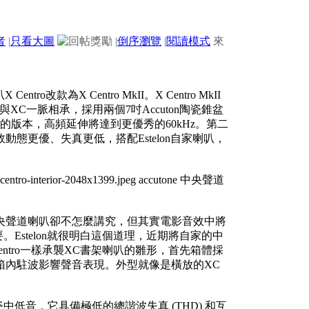
者
|
只看大圖
|
倒序瀏覽
|
閱讀模式
來
改款為X Centro MkII。X Centro MkII
C一脈相承，採用兩個7吋Accuton陶瓷錐盆
版本，高頻延伸將達到更優秀的60kHz。第二
態更優、失真更低，搭配Estelon自家喇叭，
央聲道喇叭卻不怎麼講究，但其實電影音效中將
Estelon就很明白這個道理，近期將自家的中
叭X Centro一樣承襲XC書架喇叭的雛形，首先箱體採
箱內駐波影響聲音表現。外型就像是橫放的XC
瓷中低音，它具備極低的總諧波失真 (THD) 和互