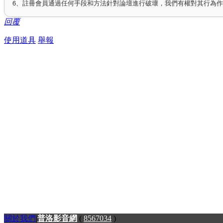
6、註冊會員通過任何手段和方法針對論壇進行破壞，我們有權對其行為
回覆
使用道具
舉報
關於我們
|
普洛影音網
(
8567034
)