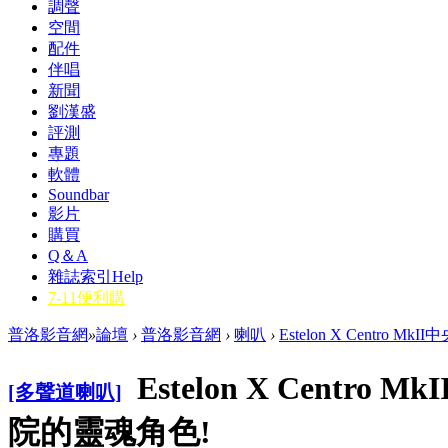
調聲
空間
配件
伴唱
新聞
劉漢盛
評測
專題
軟體
Soundbar
影片
購買
Q＆A
雜誌索引
Help
7-11便利購
普洛影音網
»
論壇
›
普洛影音網
›
喇叭
›
Estelon X Centro
Estelon X Centr
[多聲道喇叭]
院的靈魂角色!