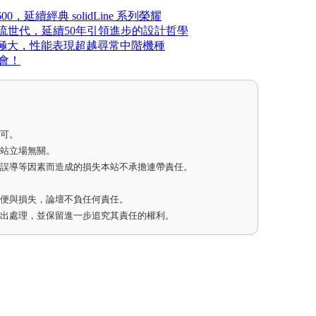
600，延續經典 solidLine 系列榮耀
12到串流世代，延續50年引領進步的設計哲學
擴充性極大，性能表現超越尋常中階機種
驗會！
即可。
網站立場無關。
因誤導等因素而造成的損失本站不承擔連帶責任。
不便與損失，論壇不負任何責任。
作出處理，並保留進一步追究其責任的權利。