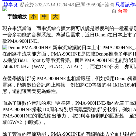
韓享良
發表於 2022-7-14 11:04:48
|
已閱:39590
|
評論:0
|
只看該作
自
台灣
字體縮放
小
中
大
現在串流當道，而串流綜合擴大機可以說是最便利的一種產品
一套多功能的音響系統。為滿足需求，近日Denon在日本上市了新
款PMA-900HNE。
在網路串流功能方面，PMA-900HNE是搭載Denon推廣多年的H
以播放Tidal、Spotify等串流音樂。而且PMA-900HNE也能
24bit/192kHz（WAV、FLAC、ALAC），而在DSD部分，亦可
在聲學設計部分PMA-900HNE也相當嚴謹，例如採用Denon獨家的Advan
電路，能將數位音訊向上轉換，例如將CD等級的44.1kHz/16bit數位
態，還能讓音樂更為線性。
而為了讓數位音訊的處理更準確，PMA-900HNE機內配置了高精
PMA-900HNE搭載110周年特別版高階型號的部分技術，例如 Adva
PMA-900HNE的電流輸出能力，增加與各種喇叭的匹配性。至
或85W×2（4歐姆）。
除了豐富的串流功能，PMA-900HNE的有線輸出入介面也