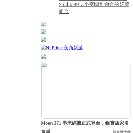
Studio 89，小空間也適合的好聲
組合
Moon 371 串流綜擴正式登台，鑑賞店家名
單曝
綜合擴大機