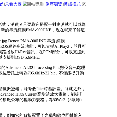
者
|
只看大圖
|
倒序瀏覽
|
閱讀模式
來
形式，消費者只要為它搭配一對喇叭就可以成為
的串流綜擴PMA-900HNE，現在就來了解這
EOS網路串流功能，可以支援AirPlay2，並且可
透過網路播放Hi-Res音訊，在PCM部分，可以支援到
以支援到DSD 5.6MHz。
ced AL32 Processing Plus數位音訊處理
音訊上轉為705.6kHz/32 bit，不僅能提升動
度振盪器，能降低Jitter時基誤差。除此之外，
nced High Current高增益放大電路，能提升
於原廠公布的驅動力規格，為50W×2（8歐姆）
很齊備，例如它的背板配置了光纖和數位同軸輸入，