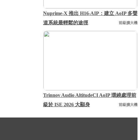
Nuprime-X 推出 H16-AIP：建立 AoIP 多聲
道系統最輕鬆的途徑
前級擴大機
Trinnov Audio AltitudeCI AoIP 環繞處理前
級於 ISE 2026 大顯身
前級擴大機