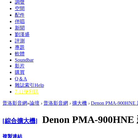
調聲
空間
配件
伴唱
新聞
劉漢盛
評測
專題
軟體
Soundbar
影片
購買
Q＆A
雜誌索引
Help
7-11便利購
普洛影音網
»
論壇
›
普洛影音網
›
擴大機
›
Denon PMA-900
Denon PMA-900
[綜合擴大機]
複製連結