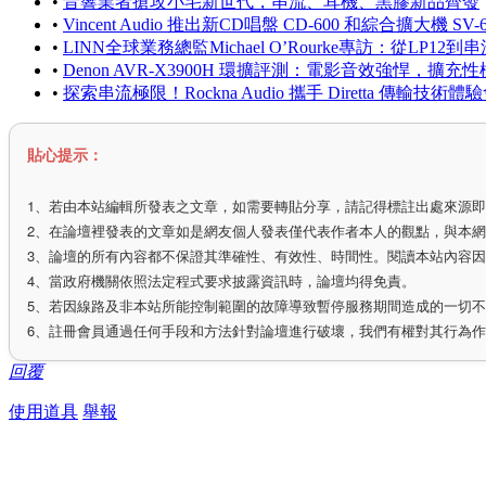
•
音響業者搶攻小宅新世代，串流、耳機、黑膠新品齊發
•
Vincent Audio 推出新CD唱盤 CD-600 和綜合擴大機 SV-
•
LINN全球業務總監Michael O’Rourke專訪：從LP
•
Denon AVR-X3900H 環擴評測：電影音效強悍，
•
探索串流極限！Rockna Audio 攜手 Diretta 傳輸技術體
貼心提示：
1、若由本站編輯所發表之文章，如需要轉貼分享，請記得標註出處來源
2、在論壇裡發表的文章如是網友個人發表僅代表作者本人的觀點，與本
3、論壇的所有內容都不保證其準確性、有效性、時間性。閱讀本站內容
4、當政府機關依照法定程式要求披露資訊時，論壇均得免責。
5、若因線路及非本站所能控制範圍的故障導致暫停服務期間造成的一切
6、註冊會員通過任何手段和方法針對論壇進行破壞，我們有權對其行為
回覆
使用道具
舉報