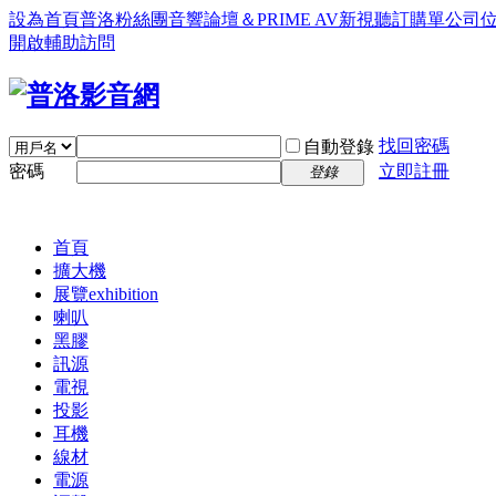
設為首頁
普洛粉絲團
音響論壇＆PRIME AV新視聽訂購單
公司
開啟輔助訪問
找回密碼
自動登錄
密碼
立即註冊
登錄
首頁
擴大機
展覽
exhibition
喇叭
黑膠
訊源
電視
投影
耳機
線材
電源