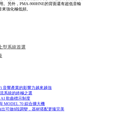
另外，PMA-900HNE的背面還有超低音輸
音來強化極低頻。
，桌上型系統首選
級
 Hi-Fi 音響產業的影響力越來越強
N：升級串流系統的終極之選
AI 歌曲標示制度
，與 MODEL 70 綜合擴大機
C：類比輸出可做8段調變，器材搭配更臻完美