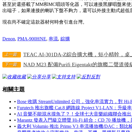
甚至於還搭載了MM和MC唱頭等化器，可以連接黑膠唱盤來使用。
出端子，如果連接的喇叭下盤不夠力，還可以外接主動式超低
現在尚不確定這款器材何時會引進台灣。
Denon
,
PMA-900HNE
,
串流
,
綜擴
TEAC AI-301DA-Z綜合擴大機，短小精幹
上一篇:
NAD M23 配備Purifi Eigentakt的旗艦二聲道後
下一篇:
收藏
分享
支持
反對
相關主題
•
Bose 收購 StreamUnlimited 公司，強化串流實力，對
•
Furutech 推出旗艦 Cat.8 網路線 Project V1-LA
•
AI 音樂不能混水摸魚了？！全球七大音樂組織聯合推出 
•
Marantz 發表入門級立體聲 Hi-Fi 組合：CD 70 播放機
•
義大利 Volumio 推出 Primo V3 串流播放機/DA