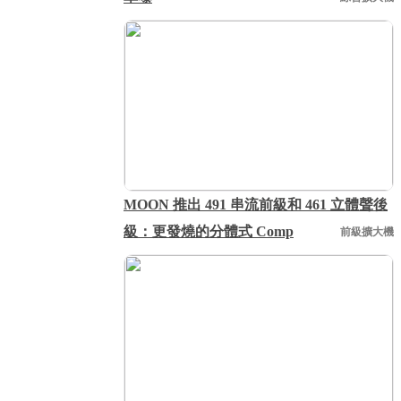
MOON 推出 491 串流前級和 461 立體聲後
級：更發燒的分體式 Comp
前級擴大機