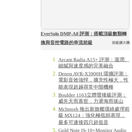
EverSolo DMP-A8 評測：搭載頂級數類轉
換與音控電路的串流前級
前級擴大機
Arcam Radia A15+ 評測：溫潤、
細膩與速度感的完美融合
Denon AVR-X3900H 環擴評測：
電影音效強悍，擴充性極大，性
能表現超越尋常中階機種
Boulder 1163立體聲後級評測：
威先天而蓋世，力盪海而拔山
McIntosh 推出新旗艦環繞處理前
級 MX124：強化極低頻表現，
最多可連接四只超低音
Gold Note IS-10+Monitor Audio