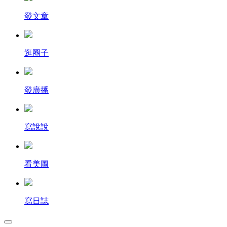
發文章
逛圈子
發廣播
寫說說
看美圖
寫日誌