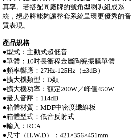
真率。若搭配同廠牌的號角型喇叭組成系
統，想必將能夠讓整套系統呈現更優秀的音
質表現。
產品規格
●型式：主動式超低音
●單體：10吋長衝程金屬陶瓷振膜單體
●頻率響應：27Hz-125Hz（±3dB）
●擴大機類型：D類
●擴大機功率：額定200W／峰值450W
●最大音壓：114dB
●箱體材質：MDF中密度纖維板
●箱體型式：低音反射式
●輸入：RCA
●尺寸（H.W.D）：421×356×451mm