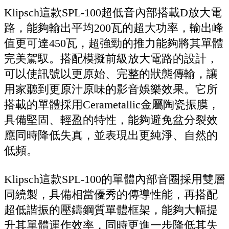
Klipsch這款SPL-100超低音內部搭載D放大電
路，能夠輸出平均200瓦的超大功率，輸出峰
值更可達450瓦，超強勁的推力能夠將其單體
完美駕馭。搭配模擬前級放大電路的設計，
可以使訊號以更原始、完整的狀態傳輸，讓
用家聽到更原汁原味的影音娛樂效果。它所
搭載的單體採用Cerametallic金屬陶瓷振膜，
具備堅固、輕盈的特性，能夠避免盆分裂效
應同時降低失真，並表現出更純淨、自然的
低頻。
Klipsch這款SPL-100的單體內部音圈採用雙層
同繞製，具備相當優秀的傳導性能，再搭配
超低諧振的壓鑄鋼質單體框架，能夠大幅提
升其單體運作效率，同時更進一步降低其失