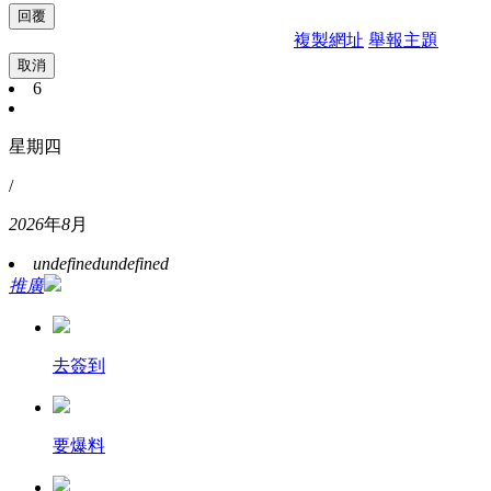
複製網址
舉報主題
取消
6
星期四
/
2026
年
8
月
undefined
undefined
推廣
去簽到
要爆料