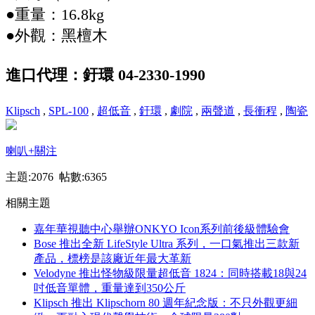
●重量：16.8kg
●外觀：黑檀木
進口代理：釪環 04-2330-1990
Klipsch
,
SPL-100
,
超低音
,
釪環
,
劇院
,
兩聲道
,
長衝程
,
陶瓷
喇叭
+關注
主題:2076 帖數:6365
相關主題
嘉年華視聽中心舉辦ONKYO Icon系列前後級體驗會
Bose 推出全新 LifeStyle Ultra 系列，一口氣推出三款新
產品，標榜是該廠近年最大革新
Velodyne 推出怪物級限量超低音 1824：同時搭載18與24
吋低音單體，重量達到350公斤
Klipsch 推出 Klipschorn 80 週年紀念版：不只外觀更細