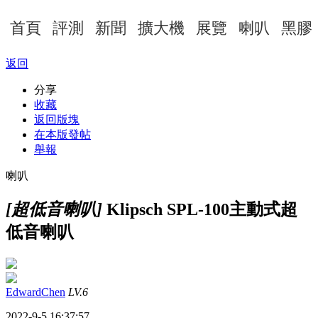
首頁
評測
新聞
擴大機
展覽
喇叭
黑膠
返回
分享
收藏
返回版塊
在本版發帖
舉報
喇叭
[超低音喇叭]
Klipsch SPL-100主動式超
低音喇叭
EdwardChen
LV.6
2022-9-5 16:37:57