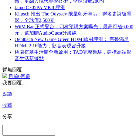
緻，更融入現代聲學技術，全球限量280對
Jamo C705PA MKII 評測
Klipsch 推出 The Odyssey 限量藍牙喇叭：聯名史詩級電
影，全球僅2,500支
WiiM Bar 正式登台，四種預購方案曝光，最高可省6,000
元，還加贈AudioQuest升級線
Oehlbach New Game Green HDMI線材評測： 完整滿足
HDMI 2.1b能力，影音表現皆升級
桃園棋基生活館全新啟用：TAD完整進駐，建構高端影
音生活新據點
暫無回覆
目前0回覆
我要回覆...
點讚
收藏
分享