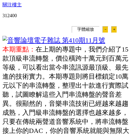
關注樓主
31240
0
字體縮放
－
＋
本期重點：
在上期的專題中，我們介紹了15
款頂級串流轉盤，價位橫跨十萬元到百萬元
等級，可以看出當今串流訊源最頂級、最先
進的技術實力。本期專題則將目標鎖定10萬
元以下的串流轉盤，整理出十款進行實際試
聽，試圖瞭解這些入門串流轉盤的聲音差
異。很顯然的，音樂串流技術已經越來越趨
成熟，入門級串流轉盤的選擇也越來越多，
只要在傳統兩聲道音響系統中，將串流轉盤
接上你的DAC，你的音響系統就能與無限大