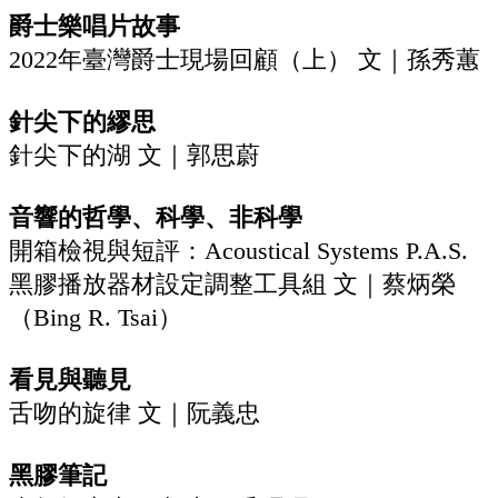
爵士樂唱片故事
2022年臺灣爵士現場回顧（上） 文｜孫秀蕙
針尖下的繆思
針尖下的湖 文｜郭思蔚
音響的哲學、科學、非科學
開箱檢視與短評：Acoustical Systems P.A.S.
黑膠播放器材設定調整工具組 文｜蔡炳榮
（Bing R. Tsai）
看見與聽見
舌吻的旋律 文｜阮義忠
黑膠筆記