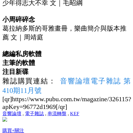
少年得志大不幸 文｜毛昭綱
小周碎碎念
葛拉納多斯的哥雅畫冊，樂曲簡介與版本推
薦 文｜周靖庭
總編私房軟體
主筆的軟體
注目新碟
雜誌購買連結：
音響論壇電子雜誌 第
410期11月號
[qr]https://www.pubu.com.tw/magazine/326115?
apKey=96772d1969[/qr]
音響論壇
,
電子雜誌
,
串流轉盤
,
KEF
購買
+關注