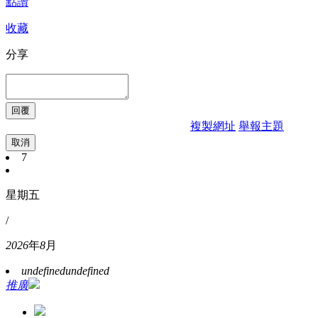
點讚
收藏
分享
複製網址
舉報主題
取消
7
星期五
/
2026
年
8
月
undefined
undefined
推廣