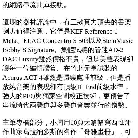
的網路串流曲庫接軌。
這期的器材評論中，有三款實力頂尖的書架
喇叭值得注意，它們是KEF Reference 1
Meta、ELAC Concentro S 503以及SteinMusic
Bobby S Signature。集體試聽的管迷AD-2
DAC Luxury雖然價格不貴，但是美聲表現卻
讓每一位編輯讚賞。在竹北元亨試聽的
Acurus ACT 4雖然是環繞處理前級，但是播
放純音樂的表現卻有頂級Hi End前級水準，
強大的PEQ與獨家空間校正技術，更預告了
串流時代兩聲道與多聲道音樂並行的趨勢。
主筆專欄部分，小周用10頁大篇幅寫西班牙
作曲家葛拉納多斯的名作「哥雅畫冊」，可