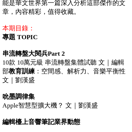
能是華文世界第一篇深入分析這部傑作的文
章，內容精彩，值得收藏。
本期目錄：
專題 TOPIC
串流轉盤大閱兵Part 2
10款 10萬元級 串流轉盤集體試聽 文｜編輯
部
教育訓練
：空間感、解析力、音樂平衡性
文｜劉漢盛
吮墨調律集
Apple智慧型擴大機？ 文｜劉漢盛
編輯檯上
音響筆記
業界動態