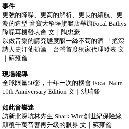
事件
更強的降噪、更高的解析、更長的續航、更
潮的造型 音寶大稻埕旗艦店舉辦Focal Bathys
降噪耳機發表會 文｜陶忠豪
以做音樂的講究態度釀一絲不苟的酒 「搖滾
詩人史汀葡萄酒」台灣首度獨家代理發表 文
｜蘇雍倫
現場報導
全球限量50套，十年一次的機會 Focal Naim
10th Anniversary Edition 文｜洪瑞鋒
如此音響迷
訪新北深坑林先生 Shark Wire創世紀保險絲
顛覆千萬音響再升級的眼界 文｜蘇雍倫