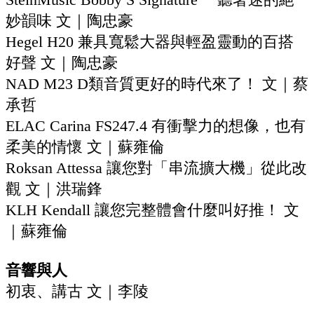
妙韻味 文｜陶忠豪
Hegel H20 兼具寬鬆大器與輕盈靈動的百搭
好聲 文｜陶忠豪
NAD M23 D類音質更好的時代來了！ 文｜蔡
承哲
ELAC Carina FS247.4 有衝擊力的想像，也有
柔美的情懷 文｜蘇雍倫
Roksan Attessa 讓您對「串流擴大機」從此改
觀 文｜洪瑞鋒
KLH Kendall 讓您完整體會什麼叫好推！ 文
｜蘇雍倫
音響與人
初衷、講古 文｜李陵