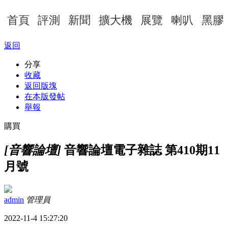
首頁
評測
新聞
擴大機
展覽
喇叭
黑膠
返回
分享
收藏
返回版塊
在本版發帖
舉報
購買
[音響論壇]
音響論壇電子雜誌 第410期11
月號
admin
管理員
2022-11-4 15:27:20