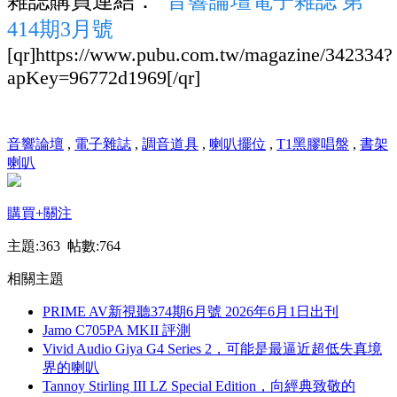
雜誌購買連結：
音響論壇電子雜誌 第
414期3月號
[qr]https://www.pubu.com.tw/magazine/342334?
apKey=96772d1969[/qr]
音響論壇
,
電子雜誌
,
調音道具
,
喇叭擺位
,
T1黑膠唱盤
,
書架
喇叭
購買
+關注
主題:363 帖數:764
相關主題
PRIME AV新視聽374期6月號 2026年6月1日出刊
Jamo C705PA MKII 評測
Vivid Audio Giya G4 Series 2，可能是最逼近超低失真境
界的喇叭
Tannoy Stirling III LZ Special Edition，向經典致敬的