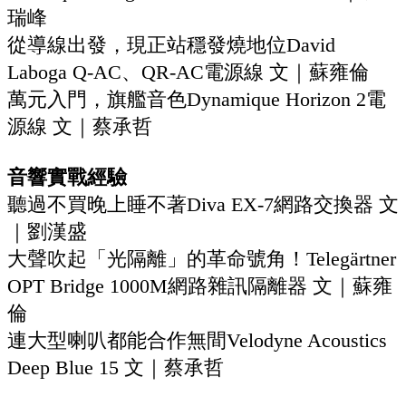
瑞峰
從導線出發，現正站穩發燒地位David
Laboga Q-AC、QR-AC電源線‭ ‬文｜蘇雍倫
萬元入門，旗艦音色Dynamique Horizon 2電
源線‭ ‬文｜蔡承哲
音響實戰經驗
‬聽過不買晚上睡不著Diva‭ ‬EX-7網路交換器‭ ‬文
｜劉漢盛
‬大聲吹起「光隔離」的革命號角！Telegärtner
OPT Bridge 1000M網路雜訊隔離器‭ ‬文｜蘇雍
倫
‬連大型喇叭都能合作無間Velodyne Acoustics
Deep Blue 15‭ ‬文｜蔡承哲