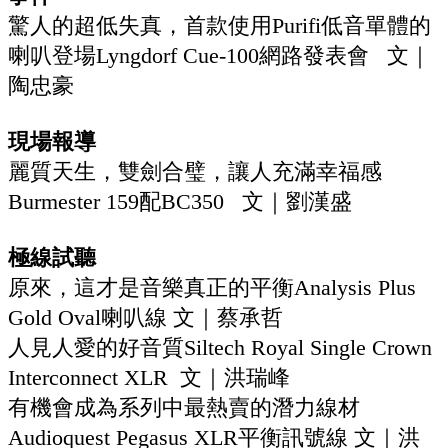
驚人的超低失真，首款使用Purifi低音單體的
喇叭登場Lyngdorf Cue-100網路發表會‭ ‬‭ ‬‭ ‬文｜
陶忠豪
現場報導
麗質天生，雙劍合璧，讓人充滿幸福感‭
‬Burmester 159配BC350‭ ‬‭ ‬‭ ‬文｜劉漢盛
極線試聽
原來，這才是音樂真正的平衡Analysis Plus
Gold Oval喇叭線‭ ‬文｜蔡承哲
人見人愛的好音質Siltech Royal Single Crown
Interconnect XLR‭ ‬ 文｜洪瑞峰
有機會成為系列中最熱賣的潛力線材
Audioquest Pegasus XLR平衡訊號線‭ ‬文｜洪