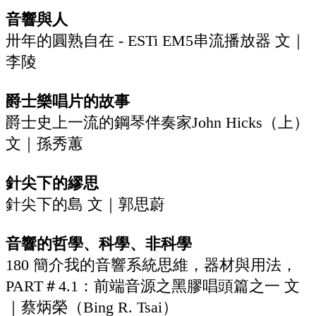
音響與人
‬卅年的圓熟自在‭ - ‬ESTi EM5串流播放器‭ ‬文｜
李陵
爵士樂唱片的故事
‬爵士史上一流的鋼琴伴奏家John Hicks（上）‭
‬文｜孫秀蕙
針尖下的繆思
‬針尖下的島‭ ‬文｜郭思蔚
音響的哲學、科學、非科學
180‭ ‬簡介我的音響系統思維，器材與用法，
PART＃4.1：前端音源之黑膠唱頭篇之一 文
｜蔡炳榮（Bing R‭. ‬Tsai）