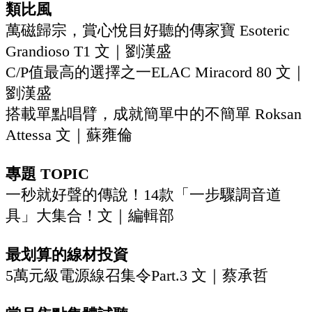
類比風
萬磁歸宗，賞心悅目好聽的傳家寶 Esoteric
Grandioso T1‭ ‬文｜劉漢盛
C/P值最高的選擇之一ELAC Miracord 80‭ ‬文｜
劉漢盛
搭載單點唱臂，成就簡單中的不簡單 Roksan
Attessa‭ ‬文｜蘇雍倫
專題‭ ‬TOPIC
一秒就好聲的傳說！14款「一步驟調音道
具」大集合！文｜編輯部
最划算的線材投資
5萬元級電源線召集令Part.3 文｜蔡承哲