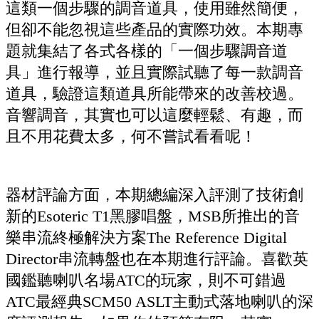
這類一個步驟的調音道具，使用雖然簡便，
但卻不能忽視這些產品的實際功效。本期專
題就集結了各式各樣的「一個步驟調音道
具」進行報導，並且實際試聽了每一款調音
道具，驗證這類道具所能帶來的改善校過。
音響調音，其實也可以這麼輕鬆、有趣，而
且不用花費太多，何不嘗試看看呢！
器材評論方面，本期總編深入評測了技術創
新的Esoteric T1黑膠唱盤，MSB所推出的音
樂串流終極解決方案The Reference Digital
Director串流轉盤也在本期進行評論。喜歡英
國鑑聽喇叭名場ATC的玩家，則不可錯過
ATC最經典SCM50 ASLT主動式落地喇叭的深