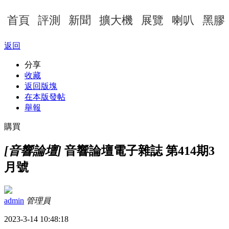
首頁
評測
新聞
擴大機
展覽
喇叭
黑膠
返回
分享
收藏
返回版塊
在本版發帖
舉報
購買
[音響論壇]
音響論壇電子雜誌 第414期3
月號
admin
管理員
2023-3-14 10:48:18