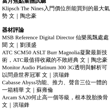
當月焦點集體試聽‭ ‬
‬Klipsch The Nines入門價位所能買到的最大氣
勢 ‬文｜陶忠豪
器材評論
MSB Reference Digital Director 仙樂風飄處處
聞 文｜劉漢盛
ATC SCM50‭ ‬ASLT Burr Magnolia凝聚最新技
術，ATC最值得收藏的不敗經典 文｜陶忠豪
‬Monitor Audio Platinum 300‭ ‬3G透明與解析可
以問鼎世界冠軍 文｜洪瑞鋒
‬Cabasse Abyss功能、推力、聲音三位一體的
一箱精華‭ ‬文｜蘇雍倫
‬Arcam SA20何止高一個等級，根本脫胎換骨‭ ‬
文｜洪瑞鋒