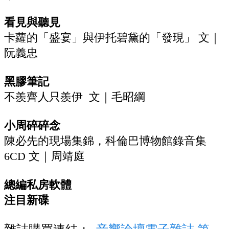
看見與聽見
‬卡蘿的「盛宴」與伊托碧黛的「發現」‭ ‬文｜
阮義忠
黑膠筆記
‬不羨齊人只羨伊‭ ‬‭ ‬文｜毛昭綱
小周碎碎念
陳必先的現場集錦，科倫巴博物館錄音集‭
‬6CD‭ ‬文｜周靖庭
‬總編私房軟體
‬注目新碟