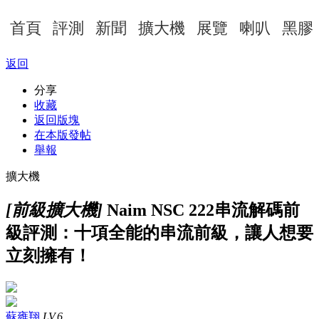
首頁
評測
新聞
擴大機
展覽
喇叭
黑膠
返回
分享
收藏
返回版塊
在本版發帖
舉報
擴大機
[前級擴大機]
Naim NSC 222串流解碼前
級評測：十項全能的串流前級，讓人想要
立刻擁有！
蘇雍翔
LV.6