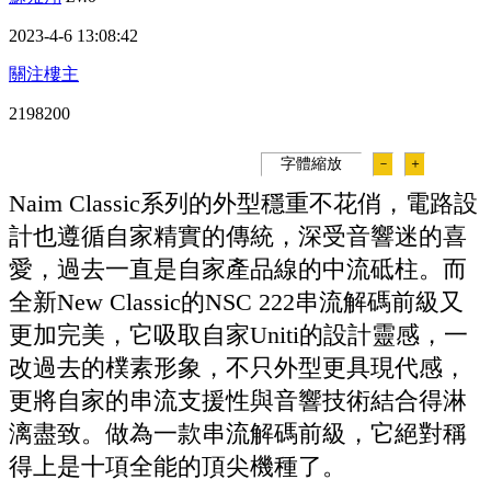
2023-4-6 13:08:42
關注樓主
219820
0
字體縮放
－
＋
Naim Classic系列的外型穩重不花俏，電路設
計也遵循自家精實的傳統，深受音響迷的喜
愛，過去一直是自家產品線的中流砥柱。而
全新New Classic的NSC 222串流解碼前級又
更加完美，它吸取自家Uniti的設計靈感，一
改過去的樸素形象，不只外型更具現代感，
更將自家的串流支援性與音響技術結合得淋
漓盡致。做為一款串流解碼前級，它絕對稱
得上是十項全能的頂尖機種了。