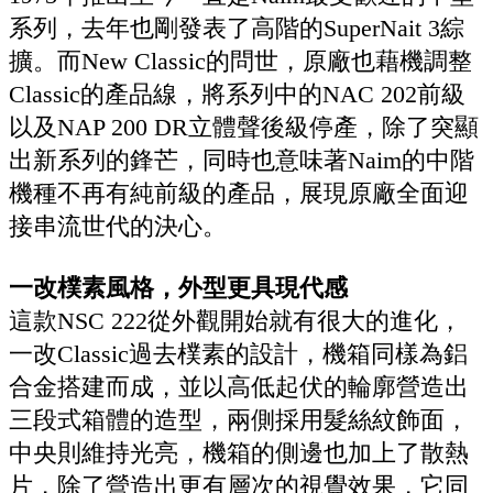
系列，去年也剛發表了高階的SuperNait 3綜
擴。而New Classic的問世，原廠也藉機調整
Classic的產品線，將系列中的NAC 202前級
以及NAP 200 DR立體聲後級停產，除了突顯
出新系列的鋒芒，同時也意味著Naim的中階
機種不再有純前級的產品，展現原廠全面迎
接串流世代的決心。
一改樸素風格，外型更具現代感
這款NSC 222從外觀開始就有很大的進化，
一改Classic過去樸素的設計，機箱同樣為鋁
合金搭建而成，並以高低起伏的輪廓營造出
三段式箱體的造型，兩側採用髮絲紋飾面，
中央則維持光亮，機箱的側邊也加上了散熱
片，除了營造出更有層次的視覺效果，它同