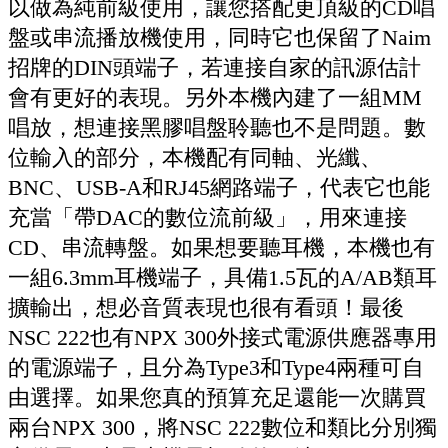
以做為純前級使用，讓您搭配更頂級的CD唱
盤或串流播放機使用，同時它也保留了Naim
招牌的DIN頭端子，若連接自家的訊源估計
會有更好的表現。另外本機內建了一組MM
唱放，想連接黑膠唱盤聆聽也不是問題。數
位輸入的部分，本機配有同軸、光纖、
BNC、USB-A和RJ45網路端子，代表它也能
充當「帶DAC的數位流前級」，用來連接
CD、串流轉盤。如果想要聽耳機，本機也有
一組6.3mm耳機端子，具備1.5瓦的A/AB類耳
擴輸出，想必音質表現也很有看頭！最後
NSC 222也有NPX 300外接式電源供應器專用
的電源端子，且分為Type3和Type4兩種可自
由選擇。如果您真的預算充足還能一次購買
兩台NPX 300，將NSC 222數位和類比分別獨