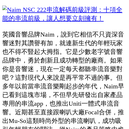
英國音響品牌Naim，說到它相信不只資深音
響迷對其讚譽有加，就連新生代的年輕玩家
也不得不豎起大拇指。它是少數老字號音響
品牌中，勇於創新且成功轉型的廠商。如果
你是音響迷，現在一定每天都聽串流音樂對
吧？這對現代人來說是再平常不過的事。但
多年以前當串流音樂剛起步的年代，Naim早
已看到這塊市場，不但早先研發出自家產品
專用的串流app，也推出Uniti一體式串流音
響。近期甚至直接跟喇叭大廠Focal合併，推
出Mu-So這類時尚外型的串流喇叭，成功吸