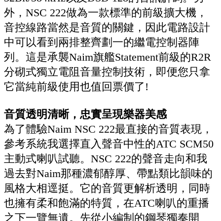
外，NSC 222做為一款標準的前級擴大機，
音控線路當然是音質的關鍵，因此電路設計
中可以看到兩排整齊劃一的繼電控制器陣
列。這是承襲Naim旗艦Statement前級的R2R
分砌式獨立電阻音量控制技術，即便您只拿
它當純前級使用也值回票價了!
音質透明清晰，忠實呈現樂器美感
為了體驗Naim NSC 222最直接的音質表現，
參考系統我選擇直入聲音中性的ATC SCM50
主動式喇叭試聽。NSC 222的聲音走向和我
過去對Naim那種濃郁醇厚、帶點類比韻味的
風格大相逕挺。它的音質更解析透明，同時
也擁有柔和飽滿的特質，在ATC喇叭的重播
之下一覽無遺。先從小編制的鋼琴獨奏開