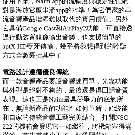
使用下來，Naim app的流暢度與穩定性也絕
對是海放它廠串流app的水準！為它們家的串
流音響產品增添難以取代的實用價值。另外
它具備Google Cast和AirPlay2功能，可直接透
過行動裝置鏡像輸出音樂，也支援簡單的
aptX HD藍牙傳輸，幾乎將我想得到的聆聽
方式全數囊括其中了。
電路設計遵循優良傳統
而一款音響產品要讓音響迷買單，光靠功能
與外型是絕對不夠的，最後還是得回歸音質
表現。這也正是Naim最具競爭力的底氣所
在，無論新產品的功能性如何革新，始終能
和自家的傳統音響工藝完美結合。打開NSC
222的機箱會發現它一如繼往，將機箱塞得滿