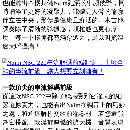
也能聽出本機具備Naim飽滿的中頻優勢，同
時增添了更好的凝聚力，能聽見人聲的輪廓
佇立在中央，形體是健康且鮮活的。木吉他
演奏除了清晰的弦振感，顆粒感也更有厚
度，每一下撥彈都充滿穿透力，足以叫搖滾
迷大呼過癮！
一款頂尖的串流解碼前級
從這款NSC 222中除了能感受到它強大的細
節還原實力，也能看出Naim在調音上的巧妙
之處，將通透解析交給前端器材，若您還能
為它搭配一款濃郁厚聲的擴大機，音質表現