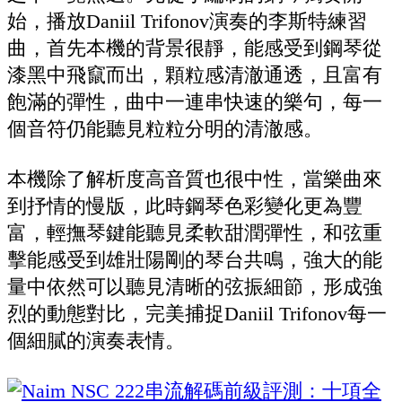
始，播放Daniil Trifonov演奏的李斯特練習
曲，首先本機的背景很靜，能感受到鋼琴從
漆黑中飛竄而出，顆粒感清澈通透，且富有
飽滿的彈性，曲中一連串快速的樂句，每一
個音符仍能聽見粒粒分明的清澈感。
本機除了解析度高音質也很中性，當樂曲來
到抒情的慢版，此時鋼琴色彩變化更為豐
富，輕撫琴鍵能聽見柔軟甜潤彈性，和弦重
擊能感受到雄壯陽剛的琴台共鳴，強大的能
量中依然可以聽見清晰的弦振細節，形成強
烈的動態對比，完美捕捉Daniil Trifonov每一
個細膩的演奏表情。