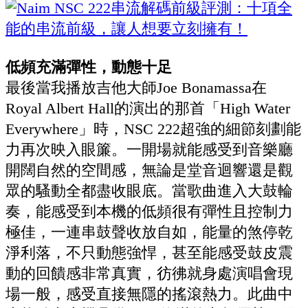
低頻充滿彈性，動態十足
最後當我播放吉他大師Joe Bonamassa在
Royal Albert Hall的演出的那首「High Water
Everywhere」時，NSC 222超強的細節刻劃能
力再次映入眼簾。一開場就能感受到音樂廳
開闊自然的空間感，無論是堂音迴響還是觀
眾的騷動全都盡收眼底。當歌曲進入大鼓輪
奏，能感受到本機的低頻很有彈性且控制力
極佳，一連串鼓聲收放自如，能量的煞停乾
淨利落，不只動態強悍，甚至能感受鼓皮震
動的回饋感非常真實，彷彿就身處演唱會現
場一般，感受直接無隱的搖滾熱力。此曲中