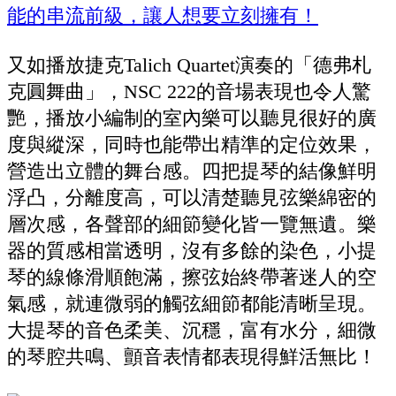
又如播放捷克Talich Quartet演奏的「德弗札
克圓舞曲」，NSC 222的音場表現也令人驚
艷，播放小編制的室內樂可以聽見很好的廣
度與縱深，同時也能帶出精準的定位效果，
營造出立體的舞台感。四把提琴的結像鮮明
浮凸，分離度高，可以清楚聽見弦樂綿密的
層次感，各聲部的細節變化皆一覽無遺。樂
器的質感相當透明，沒有多餘的染色，小提
琴的線條滑順飽滿，擦弦始終帶著迷人的空
氣感，就連微弱的觸弦細節都能清晰呈現。
大提琴的音色柔美、沉穩，富有水分，細微
的琴腔共鳴、顫音表情都表現得鮮活無比！