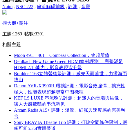
Naim
,
NSC 222
,
串流解碼前級
,
評測
,
音寶
擴大機
+關注
主題:1269 帖數:3391
相關主題
Moon 491、461，Compass Collection，物超所值
Oehlbach New Game Green HDMI線材評測： 完整滿足
HDMI 2.1b能力，影音表現皆升級
Boulder 1163立體聲後級評測：威先天而蓋世，力盪海而
拔山
Denon AVR-X3900H 環擴評測：電影音效強悍，擴充性
極大，性能表現超越尋常中階機種
KEF LS LUXE 串流喇叭評測：超迷人的音場與結像，
讓人大感驚豔的串流喇叭
Arcam Radia A15+ 評測：溫潤、細膩與速度感的完美融
合
Sony BRAVIA Theatre Trio 評測：打破空間條件限制，最
多可組5.2.4實體聲道