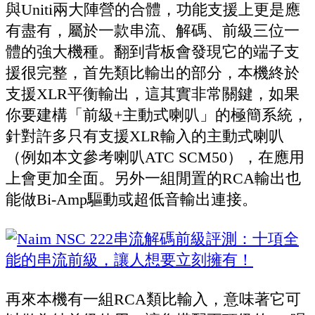
與Uniti兩大陣營的合體，功能支援上更是應
有盡有，屬於一款串流、解碼、前級三位一
體的強大機種。翻到背板會發現它的端子支
援很完整，首先類比輸出的部分，本機終於
支援XLR平衡輸出，這其實非常關鍵，如果
你要建構「前級+主動式喇叭」的極簡系統，
針對許多只有支援XLR輸入的主動式喇叭
（例如本文參考喇叭ATC SCM50），在應用
上會更加全面。另外一組閒置的RCA輸出也
能做Bi-Amp驅動或超低音輸出連接。
再來本機有一組RCA類比輸入，意味著它可