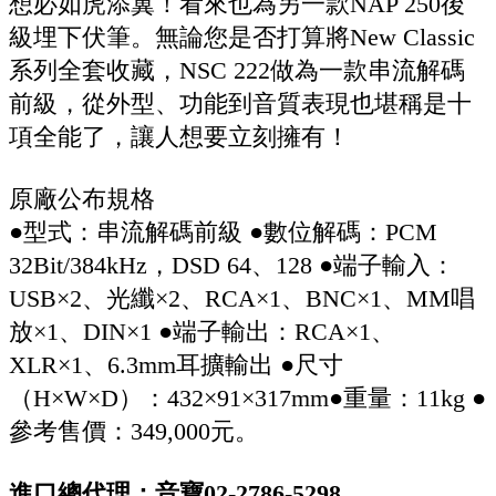
想必如虎添翼！看來也為另一款NAP 250後
級埋下伏筆。無論您是否打算將New Classic
系列全套收藏，NSC 222做為一款串流解碼
前級，從外型、功能到音質表現也堪稱是十
項全能了，讓人想要立刻擁有！
原廠公布規格
●型式：串流解碼前級 ●數位解碼：PCM
32Bit/384kHz，DSD 64、128 ●端子輸入：
USB×2、光纖×2、RCA×1、BNC×1、MM唱
放×1、DIN×1 ●端子輸出：RCA×1、
XLR×1、6.3mm耳擴輸出 ●尺寸
（H×W×D）：432×91×317mm●重量：11kg ●
參考售價：349,000元。
進口總代理：音寶02-2786-5298