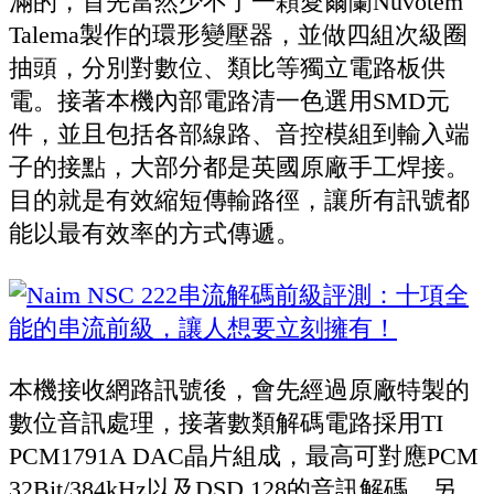
滿的，首先當然少不了一顆愛爾蘭Nuvotem
Talema製作的環形變壓器，並做四組次級圈
抽頭，分別對數位、類比等獨立電路板供
電。接著本機內部電路清一色選用SMD元
件，並且包括各部線路、音控模組到輸入端
子的接點，大部分都是英國原廠手工焊接。
目的就是有效縮短傳輸路徑，讓所有訊號都
能以最有效率的方式傳遞。
本機接收網路訊號後，會先經過原廠特製的
數位音訊處理，接著數類解碼電路採用TI
PCM1791A DAC晶片組成，最高可對應PCM
32Bit/384kHz以及DSD 128的音訊解碼。另