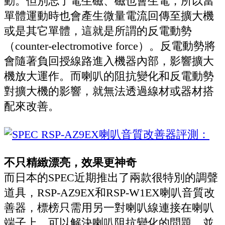
動。但別忘了電生磁、磁也會生電，所以當
單體運動時也會產生微量電流回傳至擴大機
或是其它單體，這就是所謂的反電動勢
（counter-electromotive force）。反電動勢將
會隨著負回授線路進入機器內部，影響擴大
機放大運作。而喇叭的阻抗變化和反電動勢
對擴大機的影響，就無法透過線材或器材搭
配來改善。
不只精緻漂亮，效果更神奇
而日本的SPEC近期推出了兩款很特別的調聲
道具，RSP-AZ9EX和RSP-W1EX喇叭音質改
善器，標榜只需用另一對喇叭線連接在喇叭
端子上，可以解決喇叭阻抗變化的問題，並