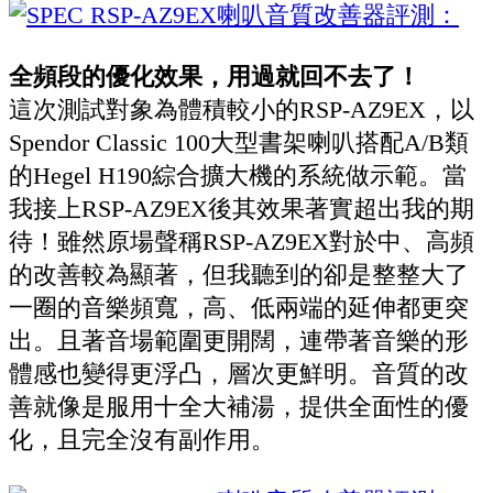
全頻段的優化效果，用過就回不去了！
這次測試對象為體積較小的RSP-AZ9EX，以
Spendor Classic 100大型書架喇叭搭配A/B類
的Hegel H190綜合擴大機的系統做示範。當
我接上RSP-AZ9EX後其效果著實超出我的期
待！雖然原場聲稱RSP-AZ9EX對於中、高頻
的改善較為顯著，但我聽到的卻是整整大了
一圈的音樂頻寬，高、低兩端的延伸都更突
出。且著音場範圍更開闊，連帶著音樂的形
體感也變得更浮凸，層次更鮮明。音質的改
善就像是服用十全大補湯，提供全面性的優
化，且完全沒有副作用。