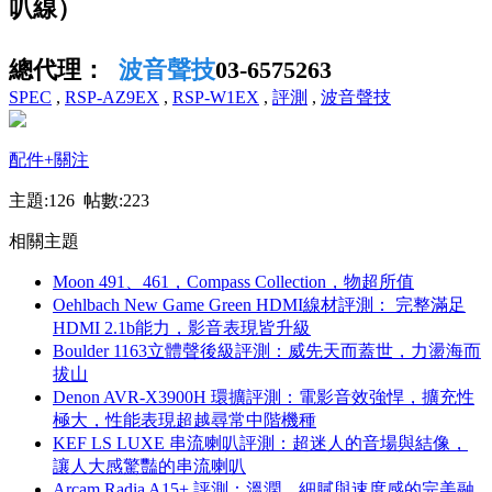
叭線）
總代理：
波音聲技
03-6575263
SPEC
,
RSP-AZ9EX
,
RSP-W1EX
,
評測
,
波音聲技
配件
+關注
主題:126 帖數:223
相關主題
Moon 491、461，Compass Collection，物超所值
Oehlbach New Game Green HDMI線材評測： 完整滿足
HDMI 2.1b能力，影音表現皆升級
Boulder 1163立體聲後級評測：威先天而蓋世，力盪海而
拔山
Denon AVR-X3900H 環擴評測：電影音效強悍，擴充性
極大，性能表現超越尋常中階機種
KEF LS LUXE 串流喇叭評測：超迷人的音場與結像，
讓人大感驚豔的串流喇叭
Arcam Radia A15+ 評測：溫潤、細膩與速度感的完美融