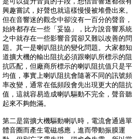
是可以提升音質的手段，想信音響迷都很有
興趣嘗試，好聲也就這樣慢慢被堆疊出來。
但在音響迷的觀念中卻沒有一百分的聲音，
始終都存在一些「妥協」，比方說音響系統
之中就存在一些影響音質卻又難以改善的問
題。其一是喇叭阻抗的變化問題。大家都知
道擴大機的輸出阻抗必須跟喇叭所標示的阻
抗匹配，但廠商所標示的喇叭阻抗值只是平
均值，事實上喇叭阻抗會隨著不同的訊號頻
率改變，通常在低頻段會先出現更大的阻抗
值，這就容易造成喇叭驅動不完全，聲音聽
起來不夠飽滿。
第二是當擴大機驅動喇叭時，電流會通過單
體音圈而產生電磁感應，進而帶動振膜運