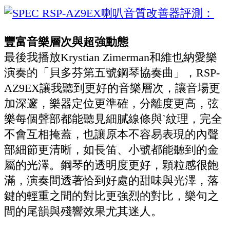
豐富音樂層次與超強動態
最後我播放Krystian Zimerman和維也納愛樂
演奏的「貝多芬第五號鋼琴協奏曲」，RSP-
AZ9EX讓我聽到更好的音樂層次，讓音場更
加深邃，樂器定位更準確，分離度更高，弦
樂每個聲部都能聽見細膩線條與ˋ紋理，完全
不會互相掩蓋，也讓原本不容易表現的內聲
部細節更清晰，如長笛、小號都能聽到的金
屬的光澤。鋼琴的透明度更好，顆粒感很飽
滿，演奏間透著恰到好處的甜味與光澤，落
鍵的輕重之間的對比更強烈的對比，樂句之
間的尾韻與殘響效果尤其迷人。