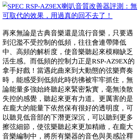
再來無論是古典音樂還是流行音樂，只要遇
到氾濫不受控制的低頻，往往會連帶降低
中、高頻的解析度，使音樂聽起來模糊缺乏
活生感。而低頻的控制力正是RSP-AZ9EX的
拿手好戲！當遇此曲來到大動態的弦樂齊奏
時，能感受到低頻此時彷彿被牢牢抓住，無
論能量多強始終聽起來緊密紮實，毫無渙散
失控的感覺，聽起來更有力道。更厲害的是
在龐大的能量下依然保有很好的透明度，可
以聽見低音部的下潛更深沉，可以聽到更多
擦弦細節，使弦樂聽起來更加精緻，在龐大
音樂編制中，將所有樂器的音色與美感詮釋