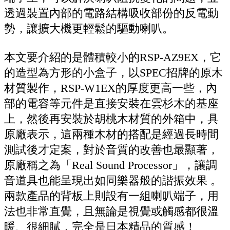
透過裝置內部的電路結構吸收部份的反電動
勢，讓擴大機更輕鬆的驅動喇叭。
本文要介紹的是體積較小的RSP-AZ9EX，它
的造型為方形的小盒子，以SPEC招牌的原木
材質製作，RSP-W1EX的厚度更高一些，內
部的電容等元件是直接安裝在雲杉木的基座
上，然後再安裝於胡桃木材質的外箱中，具
原廠表示，這兩種木材的搭配是經過長時間
測試後才定案，對於音質的改善也最顯著，
原廠稱之為「Real Sound Processor」，讓調
音道具也能呈現出如同樂器般的諧振效果 。
兩款產品的背板上則設有一組喇叭端子，用
法也非常直覺，且無論是視覺或觸感都很溫
暖、很細膩，完全是日本精品的質感！