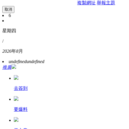
複製網址
舉報主題
取消
6
星期四
/
2026
年
8
月
undefined
undefined
推廣
去簽到
要爆料