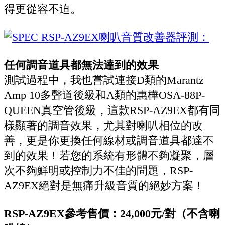
得更從容不迫。
任何調音道具都無法達到的效果
測試過程中，我也嘗試連接D類的Marantz
Amp 10多聲道後級和A類的惠樺OSA-88P-
QUEEN真空管後級，這款RSP-AZ9EX都有同
樣顯著的調音效果，尤其對喇叭相位的改
善，更是你更換任何線材或調音道具都達不
到的效果！若您的系統有形體不夠凝聚，層
次不夠鮮明或控制力不佳的問題，RSP-
AZ9EX絕對是無痛升級音質的絕妙方案！
RSP-AZ9EX參考售價：24,000元/對（不含喇