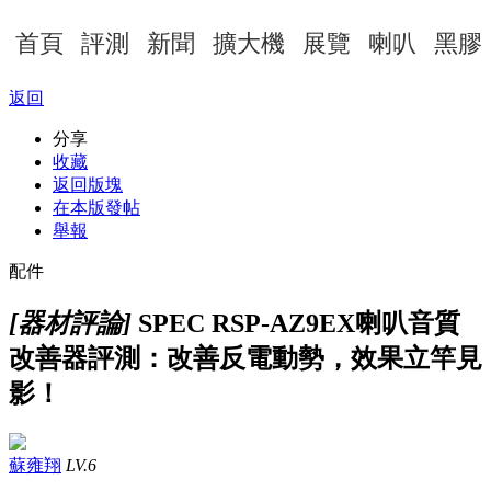
首頁
評測
新聞
擴大機
展覽
喇叭
黑膠
返回
分享
收藏
返回版塊
在本版發帖
舉報
配件
[器材評論]
SPEC RSP-AZ9EX喇叭音質
改善器評測：改善反電動勢，效果立竿見
影！
蘇雍翔
LV.6