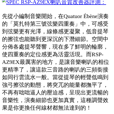
先從小編制音樂開始，在Quatuor Ébène演奏
的「莫扎特第三號弦樂四重奏」中，可感受
到弦樂更有光澤，線條感更凝聚，低音提琴
的擦弦也能聽到更深沉的下潛細節。空間中
分佈各處提琴聲響，現在多了鮮明的輪廓，
使四重奏的定位感更為活靈活現。而RSP-
AZ9EX最厲害的地方，是讓音樂喇叭的相位
更精準了，讓這款三音路的喇叭的三頻銜接
如同行雲流水一般。當從提琴的輕聲低鳴到
強弓擦弦的動態，將突兀的能量都撫平了，
不再有咄咄逼人的壓迫感，呈現出更流暢的
音樂性，演奏細節也更加真實，這種調聲效
果是你更換任何線材都無法達到的！