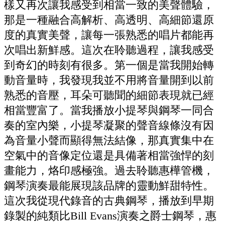
樣又再次讓我感受到相當一致的美聲體驗，
那是一種融合高解析、高透明、高細節還原
度的真實美聲，讓每一張熟悉的唱片都能再
次唱出新鮮感。這次在聆聽過程，讓我感受
到奇幻的時刻有很多。第一個是當我開始轉
動音量時，我發現我並不用將音量開到以前
熟悉的音壓，耳朵可聽聞的細節表現就已經
相當豐富了。當我播放小提琴與鋼琴一同合
奏的室內樂，小提琴凝聚的聲音線條沒有因
為音量小聲而顯得無法結像，那真實集中在
空氣中的音像定位還是具備著相當強悍的刻
畫能力，烙印感極強。過去聆聽惠樺管機，
鋼琴演奏最能展現該品牌的靈動鮮甜特性。
這次我從現代錄音的古典鋼琴，播放到早期
錄製的純類比Bill Evans演奏之爵士鋼琴，惠