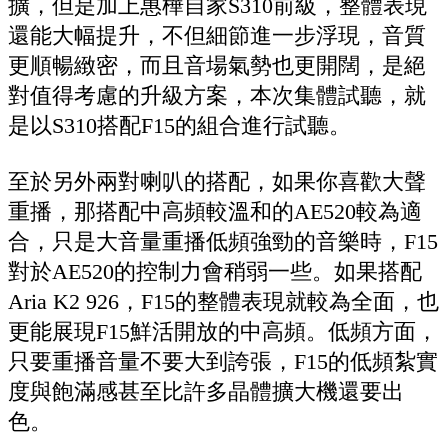
擴，但是加上惠樺自家S310前級，整體表現
還能大幅提升，不但細節進一步浮現，音質
更順暢緻密，而且音場氣勢也更開闊，是絕
對值得考慮的升級方案，本次集體試聽，就
是以S310搭配F15的組合進行試聽。
至於另外兩對喇叭的搭配，如果你喜歡大聲
重播，那搭配中高頻較溫和的AE520較為適
合，只是大音量重播低頻強勁的音樂時，F15
對於AE520的控制力會稍弱一些。如果搭配
Aria K2 926，F15的整體表現就較為全面，也
更能展現F15鮮活開放的中高頻。低頻方面，
只要重播音量不要大到誇張，F15的低頻紮實
度與飽滿感甚至比許多晶體擴大機還要出
色。