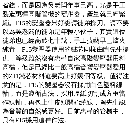
省錢，而是因為吳老闆年事已高，光是手工
製造惠樺高階管機的變壓器，產量就已經緊
繃。F15的變壓器只好委請徒弟操刀。請不要
以為吳老闆的徒弟是年輕小伙子，其實這位
徒弟也已經高齡七十幾，手工技藝早已爐火
純青。F15變壓器使用的鐵芯同樣由陶先生提
供，等級雖然沒有惠樺自家高階變壓器用料
高檔，但是已經比一般高檔音響變壓器愛用
的Z11鐵芯材料還要高上好幾個等級。值得注
意的是，F15的變壓器沒有採用白色塑料線
軸，而是遵循古法，採用厚紙切割成方框當
作線軸，再包上牛皮紙開始繞線，陶先生認
為音質的自然感更好。目前惠樺的管機中，
只有F15採用這種作法。