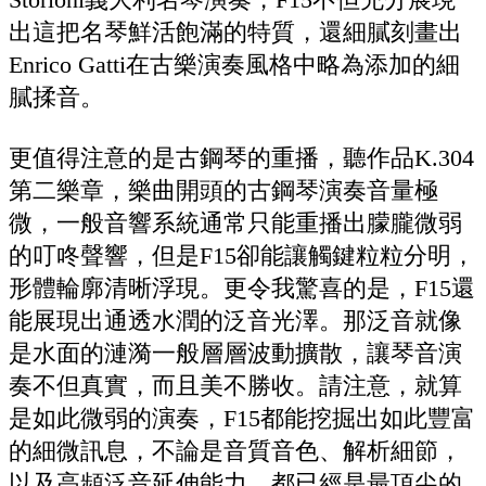
出這把名琴鮮活飽滿的特質，還細膩刻畫出
Enrico Gatti在古樂演奏風格中略為添加的細
膩揉音。
更值得注意的是古鋼琴的重播，聽作品K.304
第二樂章，樂曲開頭的古鋼琴演奏音量極
微，一般音響系統通常只能重播出朦朧微弱
的叮咚聲響，但是F15卻能讓觸鍵粒粒分明，
形體輪廓清晰浮現。更令我驚喜的是，F15還
能展現出通透水潤的泛音光澤。那泛音就像
是水面的漣漪一般層層波動擴散，讓琴音演
奏不但真實，而且美不勝收。請注意，就算
是如此微弱的演奏，F15都能挖掘出如此豐富
的細微訊息，不論是音質音色、解析細節，
以及高頻泛音延伸能力，都已經是最頂尖的