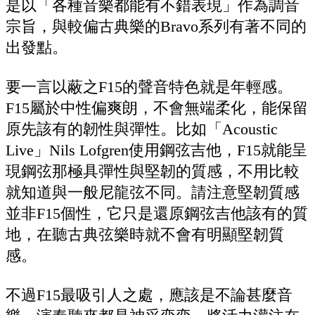
是以「各種音樂都能有不錯表現」作為調音
宗旨，與較偏古典樂的Bravo系列有著不同的
出發點。
要一言以蔽之F15的聲音特色就是年輕感。
F15屬於中性偏爽朗，不會無端柔化，能保留
原先該有的韌性與彈性。比如「Acoustic
Live」Nils Lofgren使用鋼弦吉他，F15就能呈
現鋼弦那極具彈性與堅韌的質感，不用比較
就知道與一般尼龍弦不同。請注意堅韌質感
並非F15個性，它只是還原鋼弦吉他該有的質
地，在聽古典弦樂時就不會有明顯堅韌質
感。
不過F15最吸引人之處，應該是不論甚麼音