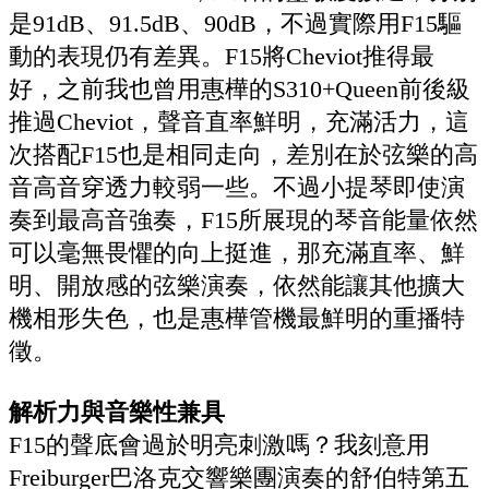
是91dB、91.5dB、90dB，不過實際用F15驅
動的表現仍有差異。F15將Cheviot推得最
好，之前我也曾用惠樺的S310+Queen前後級
推過Cheviot，聲音直率鮮明，充滿活力，這
次搭配F15也是相同走向，差別在於弦樂的高
音高音穿透力較弱一些。不過小提琴即使演
奏到最高音強奏，F15所展現的琴音能量依然
可以毫無畏懼的向上挺進，那充滿直率、鮮
明、開放感的弦樂演奏，依然能讓其他擴大
機相形失色，也是惠樺管機最鮮明的重播特
徵。
解析力與音樂性兼具
F15的聲底會過於明亮刺激嗎？我刻意用
Freiburger巴洛克交響樂團演奏的舒伯特第五