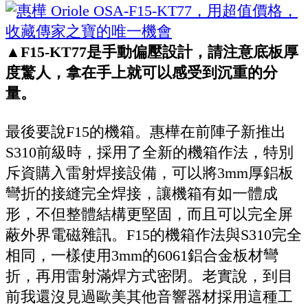
▲F15-KT77是手動偏壓設計，請注意底板厚
度驚人，拿在手上就可以感受到沉重的分
量。
最後要說F15的機箱。惠樺在前陣子新推出
S310前級時，採用了全新的機箱作法，特別
斥資購入雷射焊接設備，可以將3mm厚鋁板
彎折的接縫完全焊接，讓機箱有如一體成
形，不但整體結構更堅固，而且可以完全屏
蔽外界電磁雜訊。F15的機箱作法與S310完全
相同，一樣使用3mm的6061鋁合金板材彎
折，再用雷射滿焊方式密閉。老實說，到目
前我還沒見過歐美其他音響器材採用這種工