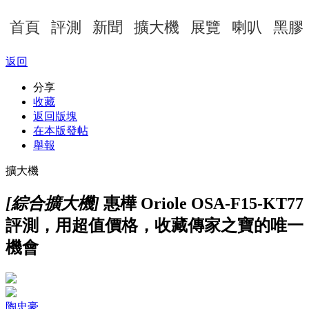
首頁
評測
新聞
擴大機
展覽
喇叭
黑膠
返回
分享
收藏
返回版塊
在本版發帖
舉報
擴大機
[綜合擴大機]
惠樺 Oriole OSA-F15-KT77
評測，用超值價格，收藏傳家之寶的唯一
機會
陶忠豪