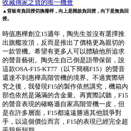
▲背板有負回授切換撥桿，向上是開啟負回授，向下是無負回
授。
時值惠樺創立15週年，陶先生並沒有選擇推
出旗艦攻頂，反而是推出了價格更為親切的
一款管機。希望有更多人可以體驗他所追求
的聲音藝術。陶先生自己倒是語帶保留，說
這款OSA-F15-KT77（以下簡稱F15）的聲音
還達不到惠樺高階管機的境界。不過實際研
究之後，我發現F15的製作依然講究，機箱內
部也依然是滿滿的含金量。再實際試聽，F15
的聲音表現的確略遜自家高階管機一皮，但
是在許多層面，F15都遠遠勝過其他競爭對
手，以這個價位而言，F15的表現已經完全超
乎我所預期。