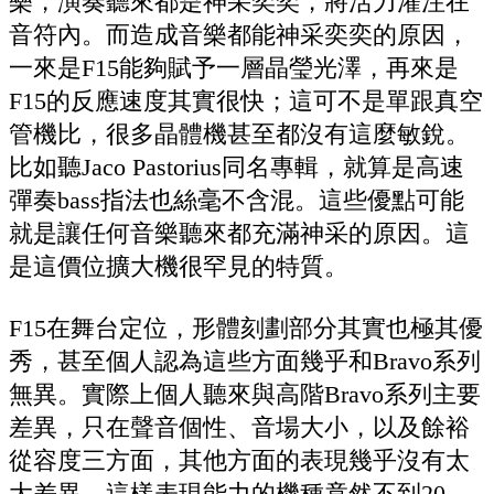
樂，演奏聽來都是神采奕奕，將活力灌注在
音符內。而造成音樂都能神采奕奕的原因，
一來是F15能夠賦予一層晶瑩光澤，再來是
F15的反應速度其實很快；這可不是單跟真空
管機比，很多晶體機甚至都沒有這麼敏銳。
比如聽Jaco Pastorius同名專輯，就算是高速
彈奏bass指法也絲毫不含混。這些優點可能
就是讓任何音樂聽來都充滿神采的原因。這
是這價位擴大機很罕見的特質。
F15在舞台定位，形體刻劃部分其實也極其優
秀，甚至個人認為這些方面幾乎和Bravo系列
無異。實際上個人聽來與高階Bravo系列主要
差異，只在聲音個性、音場大小，以及餘裕
從容度三方面，其他方面的表現幾乎沒有太
大差異。這樣表現能力的機種竟然不到20