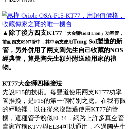
▲除了後方四支KT77
「大金獅Gold Lion」功率管，
Tung-Sol製造的新
前面四支6SN7管中，其中兩支使用
管，另外併用了兩支陶先生自己收藏的NOS
經典管，算是陶先生額外附送給用家的禮
物。
KT77大金獅四極接法
先說F15的技術。每聲道使用兩支KT77功率
管推挽，是F15的第一個特別之處。在我有限
的經驗裡，以往從來沒聽過使用KT77的管
機，這種管子貌似EL34，網路上許多真空管
賣家宣稱KT77與EL34可以通用，不過陶先生