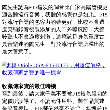
陶先生認為F15這次的調音比自家高階管機更
適合聽流行音樂，我聽的感覺也是如此。F15
對流行音樂的包容力的確更好，比較不會過
度突顯錄音後製添加的人工斧鑿痕跡，大聲
聆聽也不會過度刺激，這應該是身為重度古
典音樂迷的陶先生，對於流行音樂所釋出的
最大善意了。
收藏傳家寶的最佳時機
寫到最後，請大家千萬不要被F15較為親切的
定價所誤導了。不論元件用料、製作品質或
是聲音表現，F15都依然毫不妥協，無愧於15