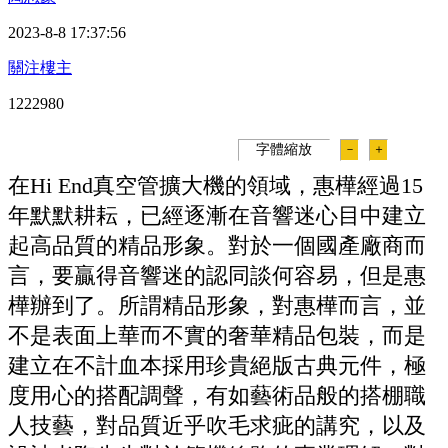
2023-8-8 17:37:56
關注樓主
122298
0
字體縮放
－
＋
在Hi End真空管擴大機的領域，惠樺經過15
年默默耕耘，已經逐漸在音響迷心目中建立
起高品質的精品形象。對於一個國產廠商而
言，要贏得音響迷的認同談何容易，但是惠
樺辦到了。所謂精品形象，對惠樺而言，並
不是表面上華而不實的奢華精品包裝，而是
建立在不計血本採用珍貴絕版古典元件，極
度用心的搭配調聲，有如藝術品般的搭棚職
人技藝，對品質近乎吹毛求疵的講究，以及