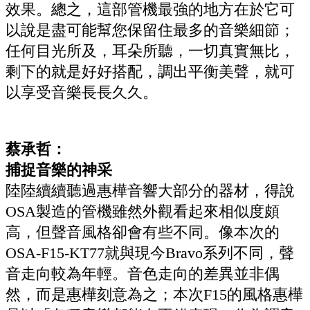
效果。總之，這部管機最強的地方在於它可
以說是盡可能幫您保留住最多的音樂細節；
任何目光所及，耳朵所聽，一切真實無比，
剩下的就是好好搭配，調出平衡美聲，就可
以享受音樂長長久久。
蔡承哲：
捕捉音樂的神采
陸陸續續聽過惠樺音響大部分的器材，得說
OSA製造的管機雖然外觀看起來相似度頗
高，但聲音風格卻會有些不同。像本次的
OSA-F15-KT77就與現今Bravo系列不同，聲
音走向較為年輕。音色走向的差異並非偶
然，而是惠樺刻意為之；本次F15的風格惠樺