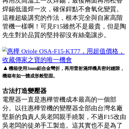
再用次高溫上一次焊錫，最後兩面再用松香
焊錫低溫焊一次，確保銲點不會氧化變質。
這種超級講究的作法，根本完全與自家高階
管機一樣啊！可見F15雖然不是最貴，但是陶
先生對於品質的堅持卻沒有絲毫讓步。
▲
機箱使用3mm鋁合金彎折，再用雷射滿焊機具密封縫隙，
機箱有如一體成形般堅固。
古法打造變壓器
電壓器一直是惠樺管機成本最高的一個部
分。以往惠樺管機的變壓器全部由台灣名廠
堅新的負責人吳老闆親手繞製，不過F15改由
吳老闆的徒弟手工製造。這其實也不是為了