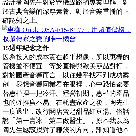
設計者陶先生對於管機線路的專業理解、對
於古典音樂的深厚素養、對於音樂重播的正
確認知之上。
15週年紀念之作
因為投入的成本實在超乎想像，所以惠樺的
管機並不便宜，等於直接與歐美競品對打，
對於國產音響而言，以往幾乎找不到成功案
例。我想音響同業看在眼裡，心中恐怕都要
替惠樺捏一把冷汗。經營初期，惠樺的產品
也的確推廣不易。在耗盡家產之後，陶先生
一度退出，改行開店賣起甜品紅豆湯。俗話
說「第一賣冰，第二做醫生」，原本我以為
陶先生應該找對了賺錢的方向，誰知道他本