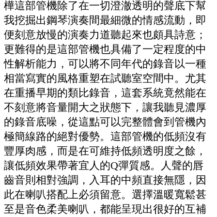
樺這部管機除了在一切澄澈透明的聲底下幫
我挖掘出鋼琴演奏間最細微的情感流動，即
便刻意放慢的演奏力道聽起來也頗具詩意；
更難得的是這部管機也具備了一定程度的中
性解析能力，可以將不同年代的錄音以一種
相當寫實的風格重塑在試聽室空間中。尤其
在重播早期的類比錄音，這套系統竟然能在
不刻意將音量開大之狀態下，讓我聽見濃厚
的錄音底噪，從這點可以完整體會到管機內
極簡線路的絕對優勢。這部管機的低頻沒有
豐厚肉感，而是在可維持低頻透明度之餘，
讓低頻效果帶著宜人的Q彈質感。人聲的唇
齒音則相對強調，入耳的中頻直接無隱，因
此在喇叭搭配上必須留意。選擇溫暖寬鬆甚
至是音色柔美喇叭，都能呈現出很好的互補