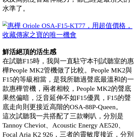
水準了。
鮮活絕頂的活生感
在試聽F15時，我與一直駐守本刊試聽室的惠
樺People MK2管機做了比較。People MK2與
F15的等級相當，是我所聽過聲底最溫和的一
款惠樺管機，兩者相較，People MK2的聲底
果然偏暗，泛音延伸不如F15優異，F15的聲
底走向則更接近高階的OSA-88P-Queen。
這次試聽我一共搭配了三款喇叭，分別是
Tannoy Cheviot、Acoustic Energy AE520、
Focal Aria K2 926，三者的靈敏度接近，分別