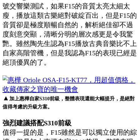
號交響樂測試，如果F15的音質太亮太細太
瘦，播放這類古樂絕對破綻百出，但是F15的
音質卻是極度順暢自然的，解析絕佳卻不過
度刻意突顯，清晰分明的層次感更是令我驚
艷。雖然陶先生認為F15播放古典音樂比不上
自家高階管機，但是我認為F15的表現已經是
絕頂優異的了。
▲
加上惠樺自家S310前級，整體表現還能大幅提升，是絕對
值得考慮的升級方案。
強烈建議搭配S310前級
值得一提的是，F15雖然是可以獨立使用的綜