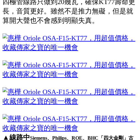
四極管線路只做到20幾瓦，確保KT77壽命更
長，音質更好。雖然不是推力無礙，但是就
算開大聲也不會感到明顯失真。
▲線路中
Siemens、Philips、ROE、BHC「四大金剛」古