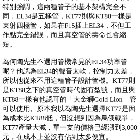
特別強調，這兩種管子的基本架構完全不
同，EL34是五極管，KT77則與KT88一樣是
束射四極管，如果在F15插上EL34，不但工
作點完全錯誤，而且真空管的壽命也會縮
短。
為何陶先生不選用管機常見的EL34功率管
呢？他認為EL34的聲音太軟，控制力太差，
所以他從來不用這種管子設計管機。KT77則
是KT88之下的真空管時代固有型號，而且與
KT88一樣有他認可的「大金獅Gold Lion」管
可以使用。原本我以為陶先生選擇KT77是因
為成本比KT88低，但沒想到因為烏俄戰爭，
KT77產量大減，單一支的價格已經漲到3,000
元，在成本上並沒有佔到太多便宜。