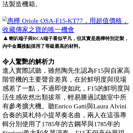
法製造機箱。
▲
喇叭端子與RCA端子看似平凡，但其實是惠樺特別定製，
內中金屬接點採用了等級最高的材料。
令人驚艷的解析力
進入實際試聽，雖然陶先生認為F15與自家高
階管機的主要聲音差異，在於鮮明度與現場
感差了一點，不過即使如此，F15的鮮明度與
活生感依然出類拔萃，輕易勝過試聽室中所
有參考擴大機。聽Enrico Gatti與Laura Alvini
合奏的莫札特小提琴奏名曲，兩人在這張專
輯分別使用了1785年的古鋼琴與1785年的
Storioni義大利名琴演奏，F15不但充分展現