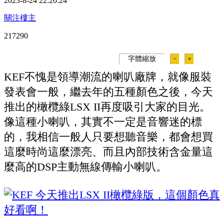
2023-8-24 22:20:24
關注樓主
21729
0
字體縮放
－
＋
KEF不愧是領導潮流的喇叭廠牌，就像服裝
發表會一般，繼去年的五種顏色之後，今天
推出的橄欖綠LSX II再度吸引大家的目光。
像這種小喇叭，其實不一定是音響迷的標
的，我相信一般人只要想聽音樂，都會想買
這麼時尚這麼漂亮、而且內部技術含金量這
麼高的DSP主動無線傳輸小喇叭。