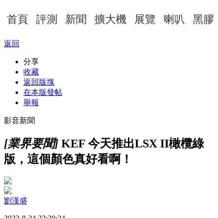
首頁
評測
新聞
擴大機
展覽
喇叭
黑膠
返回
分享
收藏
返回版塊
在本版發帖
舉報
影音新聞
[業界要聞]
KEF 今天推出LSX II橄欖綠
版，這個顏色真好看啊！
劉漢盛