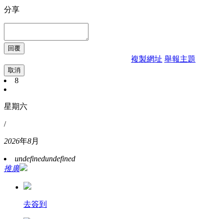
分享
複製網址
舉報主題
取消
8
星期六
/
2026
年
8
月
undefined
undefined
推廣
去簽到