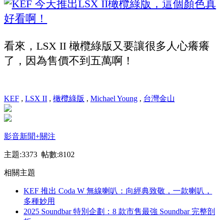
看來，LSX II 橄欖綠版又要讓很多人心癢癢
了，因為售價不到五萬啊！
KEF
,
LSX II
,
橄欖綠版
,
Michael Young
,
台灣金山
影音新聞
+關注
主題:3373 帖數:8102
相關主題
KEF 推出 Coda W 無線喇叭：向經典致敬，一款喇叭，
多種妙用
2025 Soundbar 特別企劃：8 款市售最強 Soundbar 完整剖