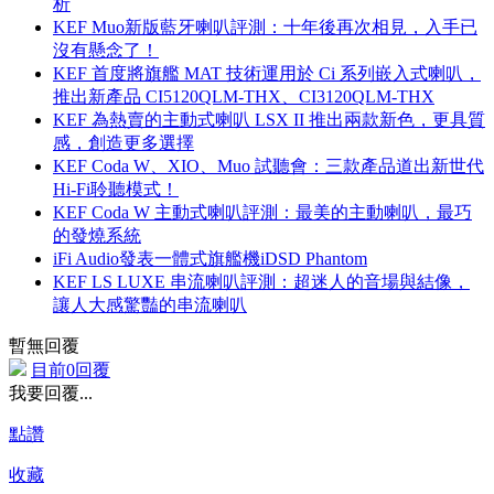
析
KEF Muo新版藍牙喇叭評測：十年後再次相見，入手已
沒有懸念了！
KEF 首度將旗艦 MAT 技術運用於 Ci 系列嵌入式喇叭，
推出新產品 CI5120QLM-THX、CI3120QLM-THX
KEF 為熱賣的主動式喇叭 LSX II 推出兩款新色，更具質
感，創造更多選擇
KEF Coda W、XIO、Muo 試聽會：三款產品道出新世代
Hi-Fi聆聽模式！
KEF Coda W 主動式喇叭評測：最美的主動喇叭，最巧
的發燒系統
iFi Audio發表一體式旗艦機iDSD Phantom
KEF LS LUXE 串流喇叭評測：超迷人的音場與結像，
讓人大感驚豔的串流喇叭
暫無回覆
目前0回覆
我要回覆...
點讚
收藏