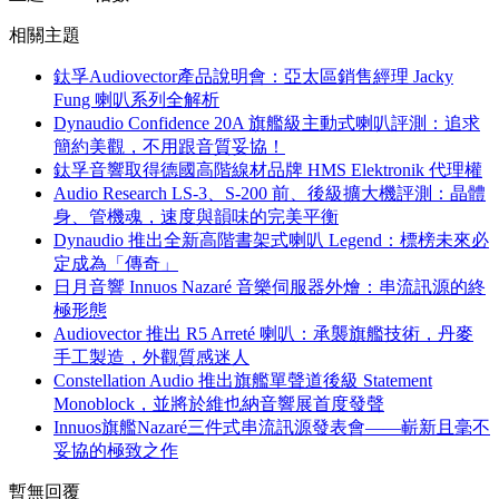
相關主題
鈦孚Audiovector產品說明會：亞太區銷售經理 Jacky
Fung 喇叭系列全解析
Dynaudio Confidence 20A 旗艦級主動式喇叭評測：追求
簡約美觀，不用跟音質妥協！
鈦孚音響取得德國高階線材品牌 HMS Elektronik 代理權
Audio Research LS-3、S-200 前、後級擴大機評測：晶體
身、管機魂，速度與韻味的完美平衡
Dynaudio 推出全新高階書架式喇叭 Legend：標榜未來必
定成為「傳奇」
日月音響 Innuos Nazaré 音樂伺服器外燴：串流訊源的終
極形態
Audiovector 推出 R5 Arreté 喇叭：承襲旗艦技術，丹麥
手工製造，外觀質感迷人
Constellation Audio 推出旗艦單聲道後級 Statement
Monoblock，並將於維也納音響展首度發聲
Innuos旗艦Nazaré三件式串流訊源發表會——嶄新且毫不
妥協的極致之作
暫無回覆