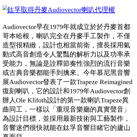
Audiovector早在1979年就成立於於丹麥首都
哥本哈根，喇叭完全在丹麥手工製作，不僅
造型很精緻，設計也相當前衛，擅長採用氣
動式高音創造令人驚豔的解析力以及功率承
受能力，無論是詮釋節奏性強烈的流行音樂
或古典音樂都能手到擒來。今年慕尼黑音響
展Audiovector發表了一款Trapeze Reimagined
復刻喇叭，它的設計和1979年Audiovector創
辦人Ole Klifoth設計的第一款喇叭Trapeze異
曲同工，一樣以「重現音樂廳的真實聲音」
為設計目標，並採用最新技術與工藝製作，
音響迷們很快就能在鈦孚音響目睹它的廬山
真面目。