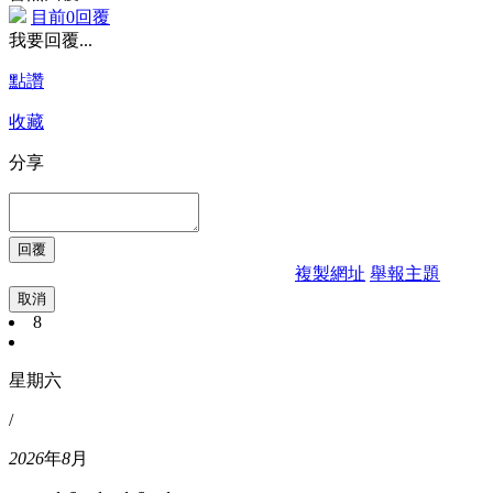
目前0回覆
我要回覆...
點讚
收藏
分享
複製網址
舉報主題
取消
8
星期六
/
2026
年
8
月