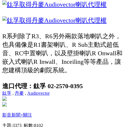
R系列除了R3、R6另外兩款落地喇叭之外，
也具備像是R1書架喇叭、R Sub主動式超低
音、RC中置喇叭，以及壁掛喇叭R Onwall和
嵌入式喇叭R Inwall、Inceiling等等產品，讓
您建構頂級的劇院系統。
進口代理：鈦孚 02-2570-0395
鈦孚
,
丹麥
,
Audiovector
影音新聞
+關注
主題:3373 帖數:8102