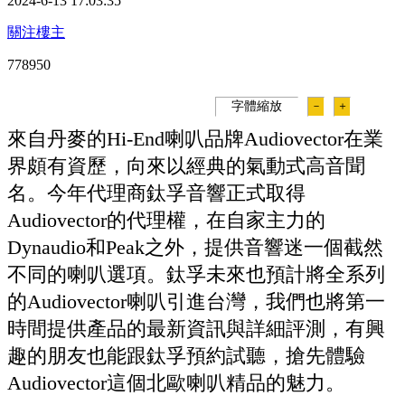
2024-6-13 17:03:35
關注樓主
77895
0
字體縮放
－
＋
來自丹麥的Hi-End喇叭品牌Audiovector在業
界頗有資歷，向來以經典的氣動式高音聞
名。今年代理商鈦孚音響正式取得
Audiovector的代理權，在自家主力的
Dynaudio和Peak之外，提供音響迷一個截然
不同的喇叭選項。鈦孚未來也預計將全系列
的Audiovector喇叭引進台灣，我們也將第一
時間提供產品的最新資訊與詳細評測，有興
趣的朋友也能跟鈦孚預約試聽，搶先體驗
Audiovector這個北歐喇叭精品的魅力。