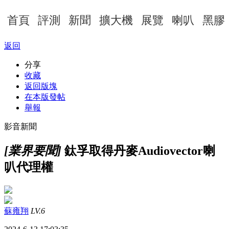
首頁
評測
新聞
擴大機
展覽
喇叭
黑膠
返回
分享
收藏
返回版塊
在本版發帖
舉報
影音新聞
[業界要聞]
鈦孚取得丹麥Audiovector喇
叭代理權
蘇雍翔
LV.6