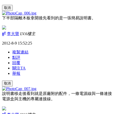
取消
下半部隔離木板拿開後先看到的是一張簡易說明書。
#
8
李大寶
LV.6
樓主
2012-8-9 15:52:25
複製連結
點評
回覆
關注TA
舉報
取消
說明書移走後看到就是原廠附的配件，一條電源線與一條連接
電源盒與主機的專屬連接線。
#