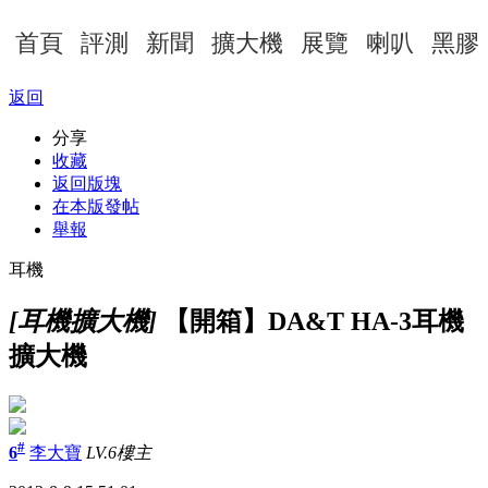
首頁
評測
新聞
擴大機
展覽
喇叭
黑膠
返回
分享
收藏
返回版塊
在本版發帖
舉報
耳機
[耳機擴大機]
【開箱】DA&T HA-3耳機
擴大機
#
6
李大寶
LV.6
樓主