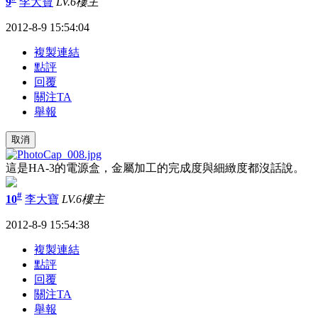
9
李大寶
LV.6
樓主
2012-8-9 15:54:04
複製連結
點評
回覆
關注TA
舉報
取消
這是
HA-3
的電源盒，金屬加工的完成度與細緻度都沒話說。
#
10
李大寶
LV.6
樓主
2012-8-9 15:54:38
複製連結
點評
回覆
關注TA
舉報