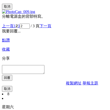
取消
分離電源盒的背部特寫。
上一頁
1
2
3
/ 3 頁
下一頁
我要回覆...
點讚
收藏
分享
複製網址
舉報主題
取消
8
星期六