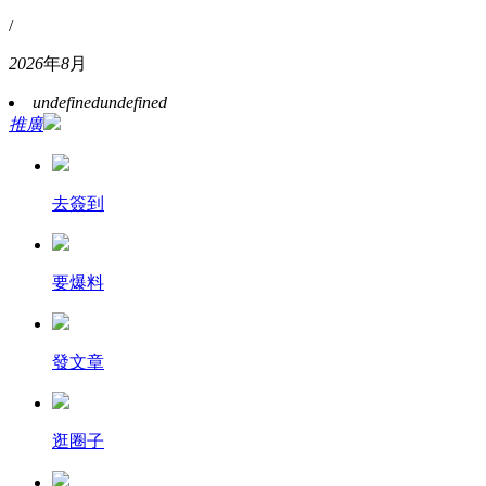
/
2026
年
8
月
undefined
undefined
推廣
去簽到
要爆料
發文章
逛圈子