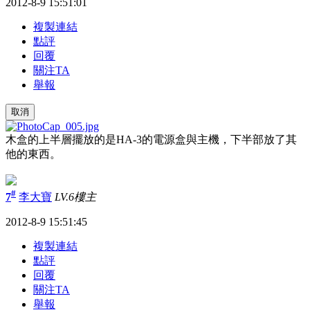
2012-8-9 15:51:01
複製連結
點評
回覆
關注TA
舉報
取消
木盒的上半層擺放的是
HA-3
的電源盒與主機，下半部放了其
他的東西。
#
7
李大寶
LV.6
樓主
2012-8-9 15:51:45
複製連結
點評
回覆
關注TA
舉報