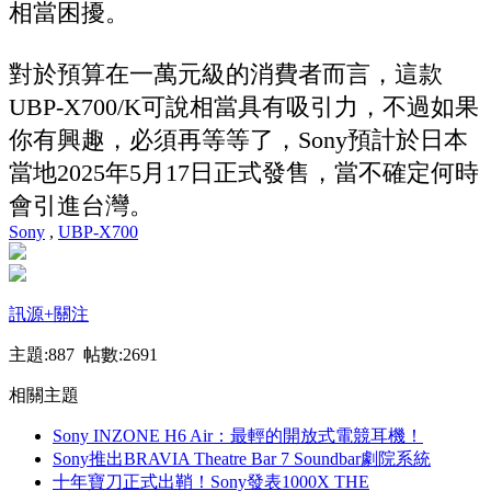
相當困擾。
對於預算在一萬元級的消費者而言，這款
UBP-X700/K可說相當具有吸引力，不過如果
你有興趣，必須再等等了，Sony預計於日本
當地2025年5月17日正式發售，當不確定何時
會引進台灣。
Sony
,
UBP-X700
訊源
+關注
主題:887 帖數:2691
相關主題
Sony INZONE H6 Air：最輕的開放式電競耳機！
Sony推出BRAVIA Theatre Bar 7 Soundbar劇院系統
十年寶刀正式出鞘！Sony發表1000X THE