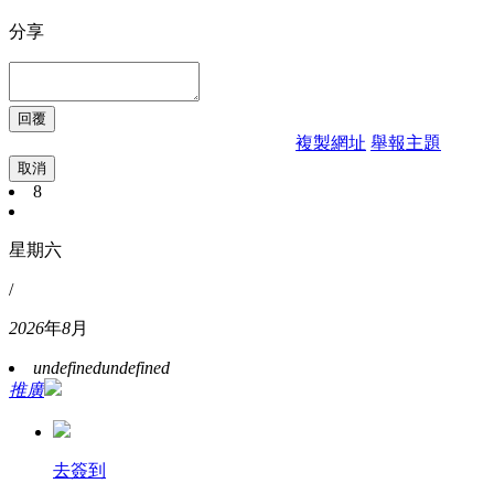
分享
複製網址
舉報主題
取消
8
星期六
/
2026
年
8
月
undefined
undefined
推廣
去簽到