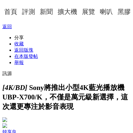
首頁
評測
新聞
擴大機
展覽
喇叭
黑膠
返回
分享
收藏
返回版塊
在本版發帖
舉報
訊源
[4K/BD]
Sony將推出小型4K藍光播放機
UBP-X700/K，不僅是萬元級新選擇，這
次還更專注於影音表現
韓享良