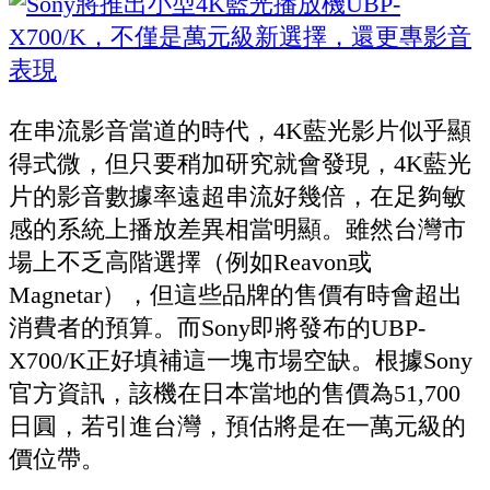
在串流影音當道的時代，4K藍光影片似乎顯
得式微，但只要稍加研究就會發現，4K藍光
片的影音數據率遠超串流好幾倍，在足夠敏
感的系統上播放差異相當明顯。雖然台灣市
場上不乏高階選擇（例如Reavon或
Magnetar），但這些品牌的售價有時會超出
消費者的預算。而Sony即將發布的UBP-
X700/K正好填補這一塊市場空缺。根據Sony
官方資訊，該機在日本當地的售價為51,700
日圓，若引進台灣，預估將是在一萬元級的
價位帶。