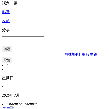
我要回覆...
點讚
收藏
分享
複製網址
舉報主題
取消
9
星期日
/
2026
年
8
月
undefined
undefined
推廣