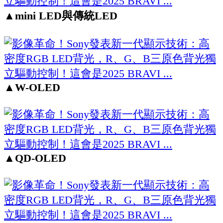
▲
mini LED與傳統LED
▲W-OLED
▲
QD-OLED