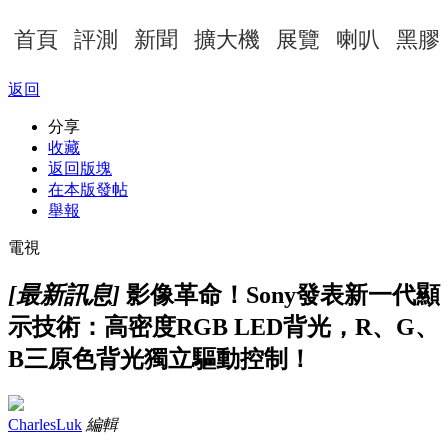
首頁
評測
新聞
擴大機
展覽
喇叭
黑膠
返回
分享
收藏
返回版塊
在本版發帖
舉報
電視
[最新訊息]
影像革命！Sony發表新一代顯
示技術：高密度RGB LED背光，R、G、
B三原色背光獨立驅動控制！
CharlesLuk
編輯