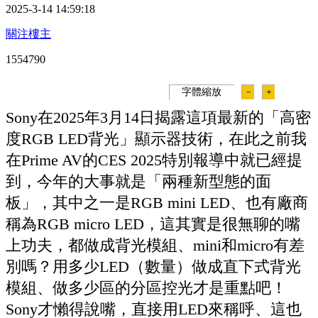
2025-3-14 14:59:18
關注樓主
155479
0
字體縮放
－
＋
Sony在2025年3月14日揭露這項最新的「高密
度RGB LED背光」顯示器技術，在此之前我
在Prime AV的CES 2025特別報導中就已經提
到，今年的大事就是「兩種新型態的面
板」，其中之一是RGB mini LED、也有廠商
稱為RGB micro LED，這其實是很無聊的嘴
上功夫，都做成背光模組、mini和micro有差
別嗎？用多少LED（數量）做成直下式背光
模組、做多少區的分區控光才是重點吧！
Sony才懶得說嘴，直接用LED來稱呼、這也