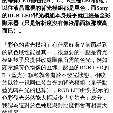
的每顆LED都包括R、G、B三種LED晶粒，
以往液晶電視的背光模組都是單色，而Sony
的RGB LED背光模組本身幾乎就已經是全彩
顯示器（只是解析度沒有像液晶面板那麼高
而已）。
「彩色的背光模組」有什麼好處？前面講到
的廣色域性能是其一，很重要的一點是背光
模組幾乎只提供改處顯像所需的色光，例如
顯示鮮黃色物像的區塊、該區的RGB LED的
B（藍光）顆粒就會處於不發光狀態，相較
於以往一視同仁發白光的背光模組（量子點
藍光轉白光的也算），RGB LED針對顯示的
色彩發光必然能大幅減少「多餘光」成分，
我認為這對於色純度與對比度都會有相當大
的提昇。