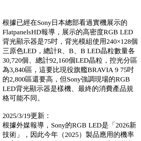
根據已經在Sony日本總部看過實機展示的
FlatpanelsHD報導，展示的高密度RGB LED
背光顯示器是75吋，背光模組使用240×128個
三原色LED，總計R、B、B LED晶粒數量各
30,720個、總計92,160個LED晶粒，控光分區
為3,840區，這要比現役旗艦BRAVIA 9 75吋
的2,800區還要高，但Sony強調現場的RGB
LED背光顯示器是樣機、最終的消費產品規
格可能不同。
2025/3/19更新：
根據外媒報導，Sony的RGB LED是「2026新
技術」，因此今年（2025）製品應用的機率