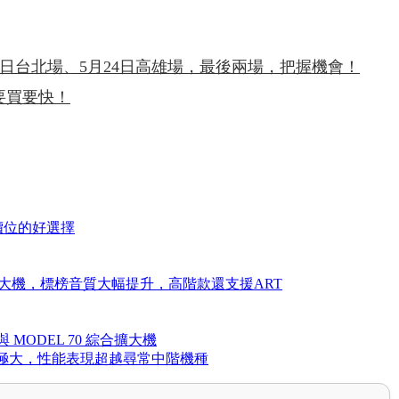
月17日台北場、5月24日高雄場，最後兩場，把握機會！
品要買要快！
實價位的好選擇
兩款新環繞擴大機，標榜音質大幅提升，高階款還支援ART
，與 MODEL 70 綜合擴大機
擴充性極大，性能表現超越尋常中階機種