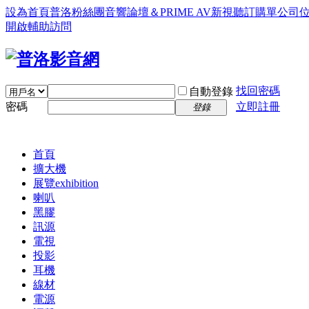
設為首頁
普洛粉絲團
音響論壇＆PRIME AV新視聽訂購單
公司
開啟輔助訪問
找回密碼
自動登錄
密碼
立即註冊
登錄
首頁
擴大機
展覽
exhibition
喇叭
黑膠
訊源
電視
投影
耳機
線材
電源