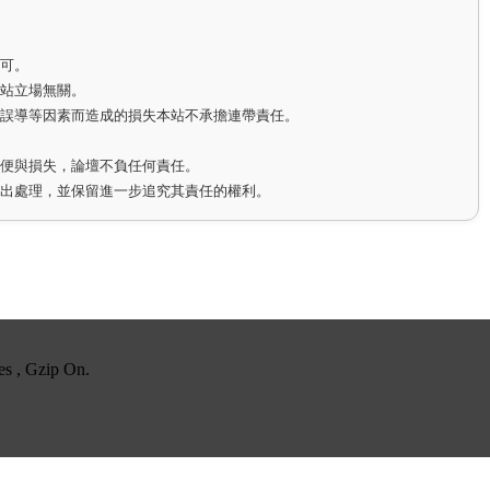
即可。
網站立場無關。
因誤導等因素而造成的損失本站不承擔連帶責任。
不便與損失，論壇不負任何責任。
作出處理，並保留進一步追究其責任的權利。
es , Gzip On.