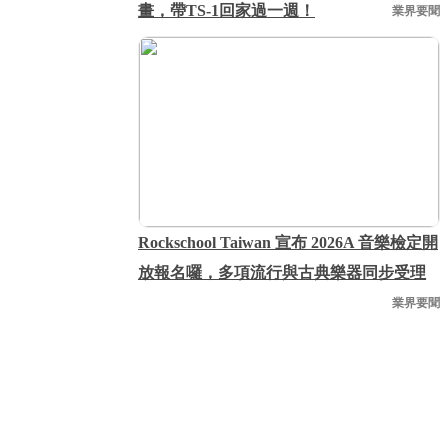
畫，帶TS-1回家過一週！
業界要聞
Rockschool Taiwan 宣布 2026A 音樂檢定開
放報名囉，多項流行與古典樂器同步受理
業界要聞