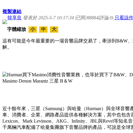
複製連結
韓享良
發表於 2025-5-7 10:17:34
|
已閱:88884
|
評論:0
|
只看該
字體縮放
小
中
大
這有可能是今年最重要的一場音響品牌交易了，牽涉到B&W、Den
解。
近十餘年來，三星（Samsung）與哈曼（Harman）與全
車、消費者、企業、網路產品提供各種解決方案，其中也包含音響方面
Lexicon、Mark Levinson、AKG、Infinity、JBL
千萬輛汽車配備了哈曼集團旗下音響品牌的產品，可說是全球