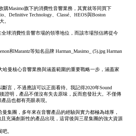
收購Masimo旗下的消費性音響業務，其實就等同買下
efinitive Technology、Classé、HEOS與Boston
壯大。
鞏固其在全球消費性音響市場的領導地位，而該市場預估將從今
「這項收購是擴大哈曼核心音響業務與涵蓋範圍的重要戰略一步，涵蓋家
言，不過應該可以正面看待。我記得2020年Sound
，但事後證明，產品不僅沒有失去原味，反而愈發壯大。不僅傳
各類產品也都有亮眼表現。
哈曼集團，多年來在音響產品的經驗與實力都極為雄厚，
多戰力堅強且充滿創新性的產品出現，這背後與三星集團的強大資源
展吧。