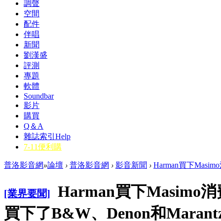
調聲
空間
配件
伴唱
新聞
劉漢盛
評測
專題
軟體
Soundbar
影片
購買
Q＆A
雜誌索引
Help
7-11便利購
普洛影音網
»
論壇
›
普洛影音網
›
影音新聞
›
Harman買下Mas
Harman買下Masi
[業界要聞]
買下了B&W、Denon和Maran