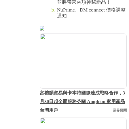
並將帶來兩項神秘新品！
NuPrime、DM connect 價格調整
通知
富禮韻貿易與卡本特國際達成戰略合作，3
月30日起全面服務芬蘭 Amphion 家用產品
台灣用戶
業界要聞