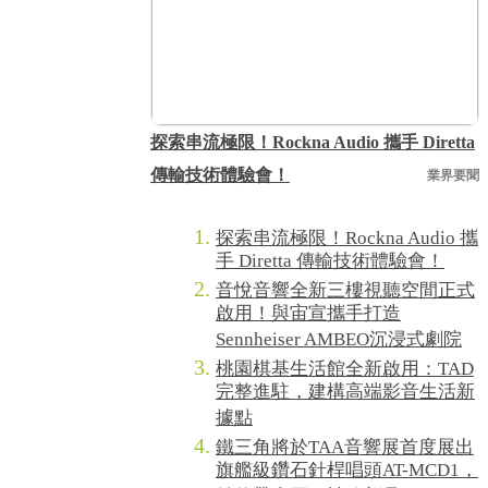
探索串流極限！Rockna Audio 攜手 Diretta
傳輸技術體驗會！
業界要聞
探索串流極限！Rockna Audio 攜
手 Diretta 傳輸技術體驗會！
音悅音響全新三樓視聽空間正式
啟用！與宙宣攜手打造
Sennheiser AMBEO沉浸式劇院
桃園棋基生活館全新啟用：TAD
完整進駐，建構高端影音生活新
據點
鐵三角將於TAA音響展首度展出
旗艦級鑽石針桿唱頭AT-MCD1，