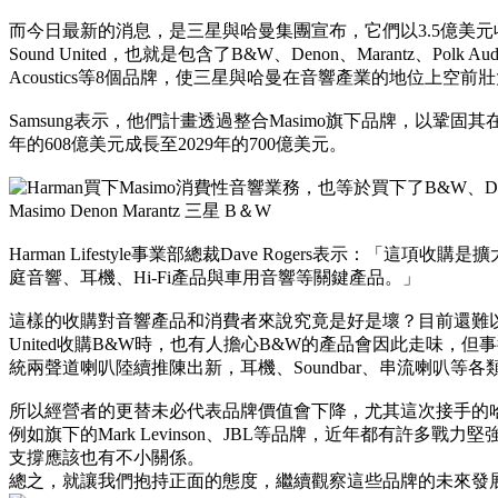
而今日最新的消息，是三星與哈曼集團宣布，它們以3.5億美元
Sound United，也就是包含了B&W、Denon、Marantz、Polk Audio、D
Acoustics等8個品牌，使三星與哈曼在音響產業的地位上空前
Samsung表示，他們計畫透過整合Masimo旗下品牌，以
年的608億美元成長至2029年的700億美元。
Harman Lifestyle事業部總裁Dave Rogers表示：
庭音響、耳機、Hi-Fi產品與車用音響等關鍵產品。」
這樣的收購對音響產品和消費者來說究竟是好是壞？目前還難以斷
United收購B&W時，也有人擔心B&W的產品會因此走味
統兩聲道喇叭陸續推陳出新，耳機、Soundbar、串流喇叭等
所以經營者的更替未必代表品牌價值會下降，尤其這次接手的
例如旗下的Mark Levinson、JBL等品牌，近年都有許
支撐應該也有不小關係。
總之，就讓我們抱持正面的態度，繼續觀察這些品牌的未來發