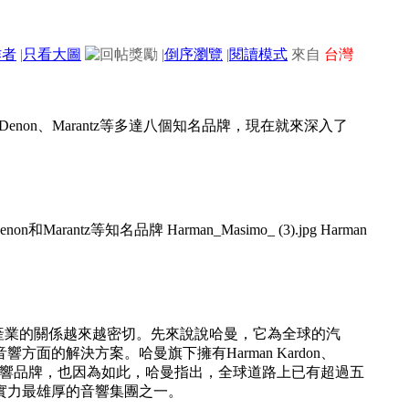
作者
|
只看大圖
|
倒序瀏覽
|
閱讀模式
來自
台灣
on、Marantz等多達八個知名品牌，現在就來深入了
球音響產業的關係越來越密切。先來說說哈曼，它為全球的汽
的解決方案。哈曼旗下擁有Harman Kardon、
與Revel等知名音響品牌，也因為如此，哈曼指出，全球道路上已有超過五
實力最雄厚的音響集團之一。