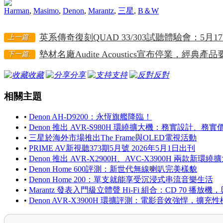
Harman
,
Masimo
,
Denon
,
Marantz
,
三星
,
B＆W
英系傳奇復刻QUAD 33/303試聽體驗會：5
上一篇:
墊材名廠Audite Acoustics宣布停業，經典產
下一篇:
收藏
分享
支持
反對
相關主題
•
Denon AH-D9200：永恆旗艦降臨！
•
Denon 推出 AVR-S980H 環繞擴大機：務實設計、務
•
三星於海外市場推出The Frame與OLED電視活動
•
PRIME AV新視聽373期5月號 2026年5月1日出刊
•
Denon 推出 AVR-X2900H、AVC-X3900H 
•
Denon Home 600評測：新世代無線喇叭完美樣貌
•
Denon Home 200：單支就能享受沉浸式串流音樂生活
•
Marantz 發表入門級立體聲 Hi-Fi 組合：CD 70 播放機
•
Denon AVR-X3900H 環擴評測：電影音效強悍，