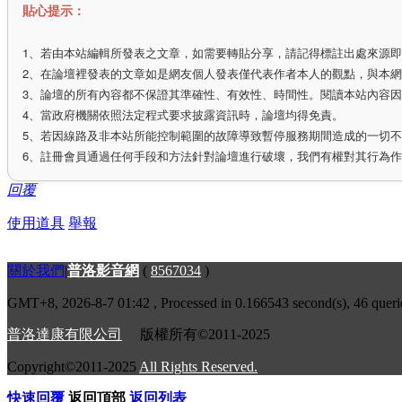
貼心提示：
1、若由本站編輯所發表之文章，如需要轉貼分享，請記得標註出處來源
2、在論壇裡發表的文章如是網友個人發表僅代表作者本人的觀點，與本
3、論壇的所有內容都不保證其準確性、有效性、時間性。閱讀本站內容
4、當政府機關依照法定程式要求披露資訊時，論壇均得免責。
5、若因線路及非本站所能控制範圍的故障導致暫停服務期間造成的一切
6、註冊會員通過任何手段和方法針對論壇進行破壞，我們有權對其行為
回覆
使用道具
舉報
關於我們
|
普洛影音網
(
8567034
)
GMT+8, 2026-8-7 01:42
, Processed in 0.166543 second(s), 46 queri
普洛達康有限公司
版權所有©2011-2025
Copyright©2011-2025
All Rights Reserved.
快速回覆
返回頂部
返回列表