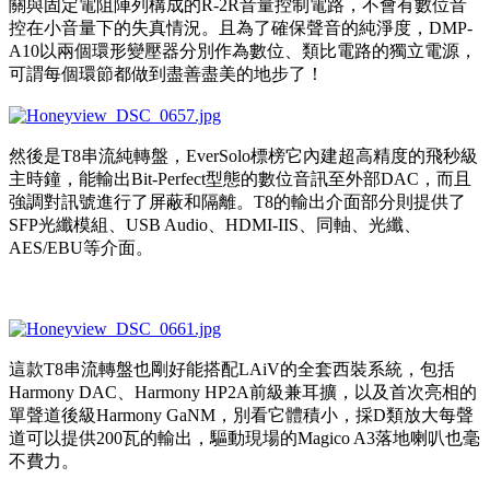
關與固定電阻陣列構成的R-2R音量控制電路，不會有數位音
控在小音量下的失真情況。且為了確保聲音的純淨度，DMP-
A10以兩個環形變壓器分別作為數位、類比電路的獨立電源，
可謂每個環節都做到盡善盡美的地步了！
然後是T8串流純轉盤，EverSolo標榜它內建超高精度的飛秒級
主時鐘，能輸出Bit-Perfect型態的數位音訊至外部DAC，而且
強調對訊號進行了屏蔽和隔離。T8的輸出介面部分則提供了
SFP光纖模組、USB Audio、HDMI-IIS、同軸、光纖、
AES/EBU等介面。
這款T8串流轉盤也剛好能搭配LAiV的全套西裝系統，包括
Harmony DAC、Harmony HP2A前級兼耳擴，以及首次亮相的
單聲道後級Harmony GaNM，別看它體積小，採D類放大每聲
道可以提供200瓦的輸出，驅動現場的Magico A3落地喇叭也毫
不費力。