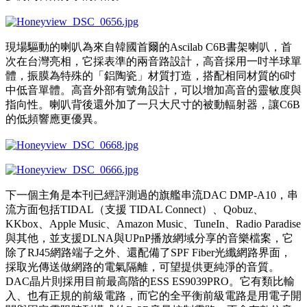
現場驅動的喇叭為來自韓國首爾的Ascilab C6B書架喇叭，首
次在台灣亮相，它採表準的兩音路設計，高音採用一吋半球單
體，振膜為特殊的「鋁陶瓷」材質打造，搭配相同材質的6吋
中低音單體。高音外部有號角設計，可以增加高音的靈敏度與
指向性。喇叭背後還外加了一只大尺寸的被動輻射器，讓C6B
的低頻響應更優異。
下一個主角是本刊已經評測過的旗艦串流DAC DMP-A10，串
流方面包括TIDAL（支援 TIDAL Connect）、Qobuz、
KKbox、Apple Music、Amazon Music、TuneIn、Radio Paradise
與其他，並支援DLNA與UPnP播放網域分享的音樂檔案，它
除了RJ45網路端子之外、還配備了SPF Fiber光纖網路界面，
採取光傳送做網路的電氣隔離，可望提供更純淨的音質。
DAC晶片則採用目前最高階的ESS ES9039PRO。它有類比輸
入、也有正規的前級電路，而它的全平衡前級電路是用電子開