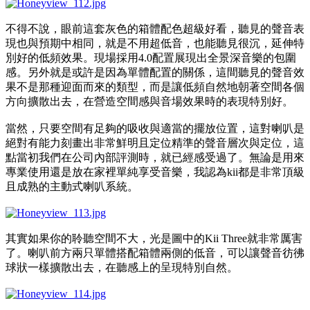
不得不說，眼前這套灰色的箱體配色超級好看，聽見的聲音表
現也與預期中相同，就是不用超低音，也能聽見很沉，延伸特
別好的低頻效果。現場採用4.0配置展現出全景深音樂的包圍
感。另外就是或許是因為單體配置的關係，這間聽見的聲音效
果不是那種迎面而來的類型，而是讓低頻自然地朝著空間各個
方向擴散出去，在營造空間感與音場效果時的表現特別好。
當然，只要空間有足夠的吸收與適當的擺放位置，這對喇叭是
絕對有能力刻畫出非常鮮明且定位精準的聲音層次與定位，這
點當初我們在公司內部評測時，就已經感受過了。無論是用來
專業使用還是放在家裡單純享受音樂，我認為kii都是非常頂級
且成熟的主動式喇叭系統。
其實如果你的聆聽空間不大，光是圖中的Kii Three就非常厲害
了。喇叭前方兩只單體搭配箱體兩側的低音，可以讓聲音彷彿
球狀一樣擴散出去，在聽感上的呈現特別自然。