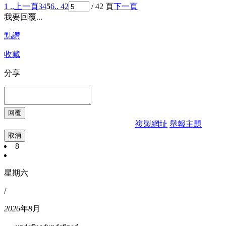
1 ..
上一頁
3
4
5
6
.. 42
/ 42 頁
下一頁
我要回覆...
點讚
收藏
分享
複製網址
舉報主題
取消
8
星期六
/
2026
年
8
月