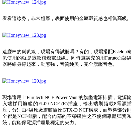
看看這線身，非常粗厚，表面使用的金屬環質感也相當高級。
這麼棒的喇叭線，現場有得試聽嗎？有的，現場搭配Estelon喇
叭使用的就是這款旗艦電源線。同時還講究的用Furutech架線
器將線身撐起來，動態強，音質純美，完全旗艦音色。
現場還用上Furutech NCF Power Vault的旗艦電源排插，電源輸
入端採用旗艦的FI-09 NCF (R)插座，輸出端則搭載8電源插
座，分別由4組原廠旗艦插座GTX-D NCF構成，而塑料部分則
全都是NCF樹脂，配合內部的不帶磁性之不銹鋼導體彈簧系
統，能確保電源插座最穩定的夾力。