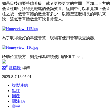
如果日後想要持續升級，或者更換更大的空間，再加上下方的
低音柱即可獲得更輕鬆的低頻效果。從圖中可以看見加上低音
柱之後，低音單體的數量有多少，以體型這麼細長的喇叭來
說，這低音單體數量可說非常驚人。
為了取得最好的串流音質，現場有使用音響級交換器。
聆聽位置後方，則是作為環繞使用的Kii Three。
#
22
洪瑞鋒
編輯
2025-8-7 18:05:01
複製連結
點評
回覆
關注TA
舉報