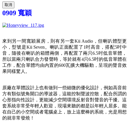
取消
0909 寬穎
來到另一間寬穎展房，則有另一套Kii Audio，但喇叭體型更
小，型號是Kii Seven。喇叭正面配置了1吋高音，搭配5吋中
音，隨後在喇叭的箱體兩側，再配置了兩只6.5吋低音單體，
所以當兩只喇叭合力發聲時，等於就有4只6.5吋的低音單體在
工作，配合單體均由內置的600瓦擴大機驅動，呈現的聲音效
果同樣驚人。
原廠在單體設計上也有做到一些細微的優化設計，例如高音前
方有類似號角開口的導波器，這能控制聲波控散，配合所謂的
心形指向性設計，更能減少空間環境反射音對聲音的干擾。這
套系統非常受年輕人歡迎，現場來聽的都是以年輕人居多。能
在自己的小空間或者電腦桌上，放上這麼棒的系統，光是用想
的就非常發燒！