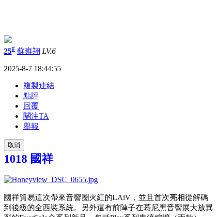
#
25
蘇雍翔
LV.6
2025-8-7 18:44:55
複製連結
點評
回覆
關注TA
舉報
取消
1018 國祥
國祥貿易這次帶來音響圈火紅的LAiV，並且首次亮相從解碼
到後級的全西裝系統。另外還有前陣子在慕尼黑音響展大放異