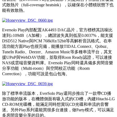
式散熱片（full-coverage heatsink），以確保在小體積狀態下也
能有效散熱。
Eversolo Play內部配置AK4493 DAC晶片，官方標榜其訊噪比
達到≥109dB（A加權），總諧波失真則低至0.0037%，能支援
DSD512 Native與PCM 768kHz/32bit等高解析音訊格式。在串
流功能方面Play也很完備，能播放TIDAL Connect、Qobuz、
TuneIn Radio、Deezer、Amazon Music等多種串流平台，其支
援UPnP與WebDAV功能，並取得Roon Ready認證，可以連接
NAS或雲端音樂資料庫。Eversolo Play同時還具備多房間音樂
分享功能（Multi-room）與空間校正功能（Room
Correction），功能可說是包山包海。
除了標準串流版本，EverSolo Play還同步推出了一款帶CD播
放功能的版本，在機體側面有吸入式的CD槽，內建Hitachi-LG
CD-ROM光碟機，能滿足同時想賞玩CD光碟和串流的音響
迷。另外Play系列還能買很多台連接，做Party模式，可以滿足
多房間音樂分享的目的。