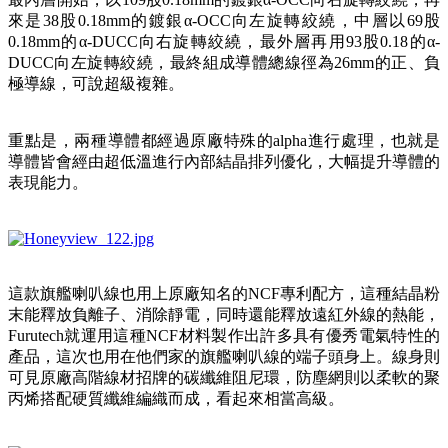
來是38股0.18mm的鍍銀α-OCC向左旋轉絞繞，中層以69股
0.18mm的α-DUCC向右旋轉絞繞，最外層再用93股0.18的α-
DUCC向左旋轉絞繞，最終組成導體總線徑為26mm的正、負
極導線，可說超級複雜。
重點是，兩種導體都經過原廠特殊的alpha進行處理，也就是
導體皆會經由超低溫進行內部結晶排列優化，大幅提升導體的
表現能力。
這款旗艦喇叭線也用上原廠知名的NCF專利配方，這種結晶粉
末能釋放負離子、消除靜電，同時還能釋放遠紅外線的熱能，
Furutech就運用這種NCF材料製作出許多具有優秀電氣特性的
產品，這次也用在他們家的旗艦喇叭線的端子頭身上。線身則
可見原廠高階線材招牌的碳纖維阻尼環，防塵網則以柔軟的聚
丙烯搭配硬質纖維編織而成，看起來相當高級。