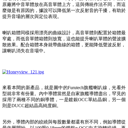
原廠將中音單體放在高音單體上方，這與傳統作法不同，而這
麼做是有原因的，據說可以降低第一次反射音的干擾，有助於
提升音場的層次與定位表現。
喇叭箱體同樣採用漂亮的曲線設計，高音單體則配置於箱體最
窄處，而低音單體箱體則放寬，這也能提升喇叭單體的聲波擴
散效果。配合箱體本身就帶曲線的箱體，更能降低聲波反射，
讓喇叭消失在音場中。
來看本間的新產品，就是圖中的Furutech旗艦喇叭線，光看外
型就非常有份量。內中導體當然是自家旗艦導體盡出，罕見的
採用了兩種不同的銅導體，一是鍍銀OCC單結晶銅，另一個
則是DUCC超結晶高純度銅。
另外，導體內部的絞繞與每股數量都還有所不同，例如導體從
最內層開始，以109股0.18mm的鍍銀α-OCC向右旋轉絞繞，再