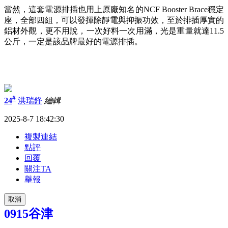
當然，這套電源排插也用上原廠知名的NCF Booster Brace穩定
座，全部四組，可以發揮除靜電與抑振功效，至於排插厚實的
鋁材外觀，更不用說，一次好料一次用滿，光是重量就達11.5
公斤，一定是該品牌最好的電源排插。
#
24
洪瑞鋒
編輯
2025-8-7 18:42:30
複製連結
點評
回覆
關注TA
舉報
取消
0915谷津