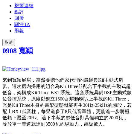
複製連結
點評
回覆
關注TA
舉報
取消
0908 寬穎
來到寬穎展房，當然要聽他們家代理的最經典Kii主動式喇
叭。這次房內採用的組合為Kii Three並配合下半截的主動式超
低音，架構成Kii Three BXT系統。這套系統具備DSP主動式數
位音控系統，原廠以獨立1500瓦驅動喇叭上半截的Kii Three，
光是Kii Three本身的書架型態就能再生30Hz-25kHz的頻段，若
配上BXT低音柱，每聲道多了8只低音單體，更能進一步將極
低頻下潛至20Hz。這下半截的超低音則具備獨立的2000瓦，
等於單一聲道就達到3500瓦的驅動力，超級驚人。