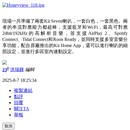
現場一共準備了兩套Kii Seven喇叭，一套白色，一套黑色。兩
者的串流對應能力都超棒，支援藍牙和Wi-Fi，最高可對應
24bit/192kHz的高解析音樂，並支援AirPlay 2、Spotify
Connect、Tidal Connect和Roon Ready，並同時支援多室音樂分
享功能，配合原廠推出的Kii Home App，還可以進行喇叭的細
部設定，並進行多區室內連動設定。
#
23
洪瑞鋒
編輯
2025-8-7 18:25:34
複製連結
點評
回覆
關注TA
舉報
取消