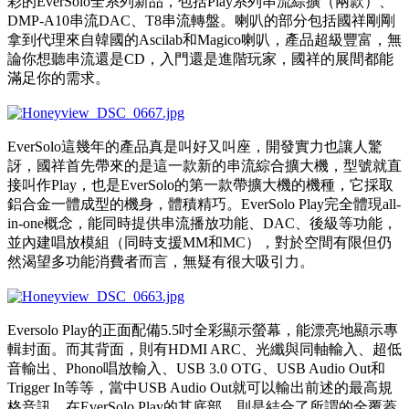
彩的EverSolo全系列新品，包括Play系列串流綜擴（兩款）、
DMP-A10串流DAC、T8串流轉盤。喇叭的部分包括國祥剛剛
拿到代理來自韓國的Ascilab和Magico喇叭，產品超級豐富，無
論你想聽串流還是CD，入門還是進階玩家，國祥的展間都能
滿足你的需求。
EverSolo這幾年的產品真是叫好又叫座，開發實力也讓人驚
訝，國祥首先帶來的是這一款新的串流綜合擴大機，型號就直
接叫作Play，也是EverSolo的第一款帶擴大機的機種，它採取
鋁合金一體成型的機身，體積精巧。EverSolo Play完全體現all-
in-one概念，能同時提供串流播放功能、DAC、後級等功能，
並內建唱放模組（同時支援MM和MC），對於空間有限但仍
然渴望多功能消費者而言，無疑有很大吸引力。
Eversolo Play的正面配備5.5吋全彩顯示螢幕，能漂亮地顯示專
輯封面。而其背面，則有HDMI ARC、光纖與同軸輸入、超低
音輸出、Phono唱放輸入、USB 3.0 OTG、USB Audio Out和
Trigger In等等，當中USB Audio Out就可以輸出前述的最高規
格音訊。在EverSolo Play的其底部，則是結合了所謂的全覆蓋