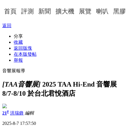
首頁
評測
新聞
擴大機
展覽
喇叭
黑膠
返回
分享
收藏
返回版塊
在本版發帖
舉報
音響展報導
[TAA音響展]
2025 TAA Hi-End 音響展
8/7-8/10 於台北君悅酒店
#
21
洪瑞鋒
編輯
2025-8-7 17:57:50