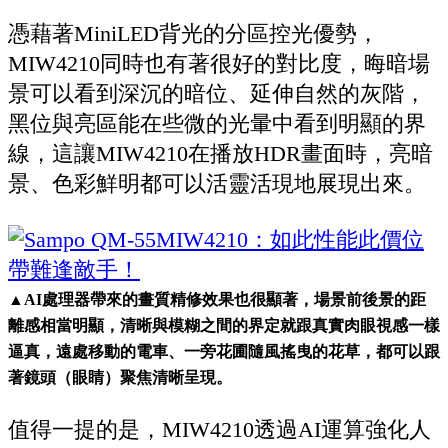
憑藉著MiniLED背光的分區控光優勢，
MIW4210同時也有著很好的對比度，晦暗場
景可以看到深沉的暗位、延伸自然的灰階，
黑位與亮區能在些微的光暈中看到明顯的界
線，這讓MIW4210在播放HDR畫面時，亮暗
景、色彩鮮明都可以活靈活現地展現出來。
▲AI處理器帶來的畫質精修效果也很顯著，場景前後景的距
離感相當明顯，清晰與模糊之間的界定就跟真實肉眼視感一樣
逼真，遠處移動的電車、一旁花圃隨風搖曳的花草，都可以跟
著鏡頭（眼睛）聚焦清晰呈現。
值得一提的是，MIW4210透過AI運算強化人