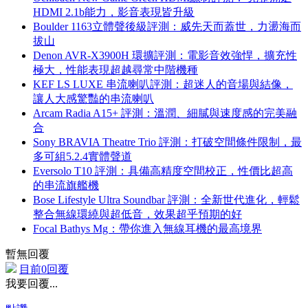
HDMI 2.1b能力，影音表現皆升級
Boulder 1163立體聲後級評測：威先天而蓋世，力盪海而
拔山
Denon AVR-X3900H 環擴評測：電影音效強悍，擴充性
極大，性能表現超越尋常中階機種
KEF LS LUXE 串流喇叭評測：超迷人的音場與結像，
讓人大感驚豔的串流喇叭
Arcam Radia A15+ 評測：溫潤、細膩與速度感的完美融
合
Sony BRAVIA Theatre Trio 評測：打破空間條件限制，最
多可組5.2.4實體聲道
Eversolo T10 評測：具備高精度空間校正，性價比超高
的串流旗艦機
Bose Lifestyle Ultra Soundbar 評測：全新世代進化，輕鬆
整合無線環繞與超低音，效果超乎預期的好
Focal Bathys Mg：帶你進入無線耳機的最高境界
暫無回覆
目前0回覆
我要回覆...