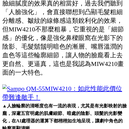
臉細膩度的效果真的相當好，過去我們聽到
「人臉強化」，會直接聯想到凸顯毛髮粗細
分離感、皺紋的線條感這類銳利化的效果，
但MIW4210不那麼粗暴，它重視的是「細節
感」的優化，像是強化鼻樑眼窩在光影下的
陰影、毛髮鬍鬚明暗色的漸層、嘴唇溫潤的
血色等這些輪廓細節，讓人物的臉龐看上去
更自然、更逼真，這也是我認為MIW4210畫
面的一大特色。
▲人臉輪廓的清晰度也有一流的表現，尤其是有光影映射的臉
龐，深邃五官明處的肌膚細節、暗處的陰影、頭髮的光影變
化，在AI處理器的運算下都栩栩如生地呈現，讓劇中角色的
輪廓更顯清晰。