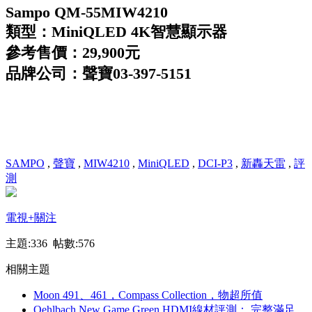
Sampo QM-55MIW4210
類型：MiniQLED 4K智慧顯示器
參考售價：29,900元
品牌公司：聲寶03-397-5151
SAMPO
,
聲寶
,
MIW4210
,
MiniQLED
,
DCI-P3
,
新轟天雷
,
評
測
電視
+關注
主題:336 帖數:576
相關主題
Moon 491、461，Compass Collection，物超所值
Oehlbach New Game Green HDMI線材評測： 完整滿足