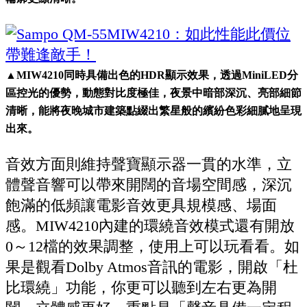
▲MIW4210同時具備出色的HDR顯示效果，透過MiniLED分
區控光的優勢，動態對比度極佳，夜景中暗部深沉、亮部細節
清晰，能將夜晚城市建築點綴出繁星般的繽紛色彩細膩地呈現
出來。
音效方面則維持聲寶顯示器一貫的水準，立
體聲音響可以帶來開闊的音場空間感，深沉
飽滿的低頻讓電影音效更具規模感、場面
感。MIW4210內建的環繞音效模式還有開放
0～12檔的效果調整，使用上可以玩看看。如
果是觀看Dolby Atmos音訊的電影，開啟「杜
比環繞」功能，你更可以聽到左右更為開