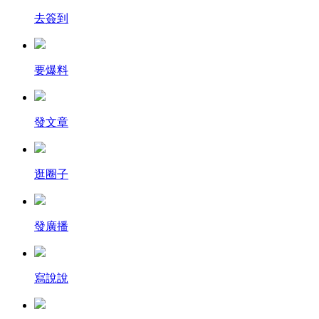
去簽到
要爆料
發文章
逛圈子
發廣播
寫說說