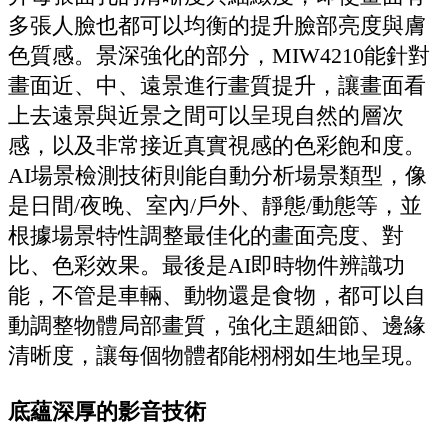
多張人臉也都可以均衡的提升臉部亮度與膚
色質感。景深強化的部分，MIW4210能針對
畫面近、中、遠景進行畫質提升，讓畫面看
上去遠景與近景之間可以呈現自然的層次
感，以及非常接近真實視感的色彩飽和度。
AI場景檢測技術則能自動分析場景類型，像
是日間/夜晚、室內/戶外、靜態/動態等，並
根據場景特性調整最佳化的畫面亮度、對
比、色彩效果。最後是AI即時物件辨識功
能，不管是車輛、動物還是食物，都可以自
動調整物體局部畫質，強化主題細節、邊緣
清晰度，讓每個物體都能栩栩如生地呈現。
底蘊深厚的影音技術