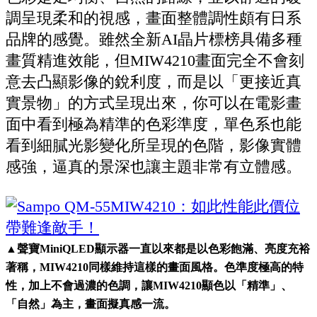
調呈現柔和的視感，畫面整體調性頗有日系
品牌的感覺。雖然全新AI晶片標榜具備多種
畫質精進效能，但MIW4210畫面完全不會刻
意去凸顯影像的銳利度，而是以「更接近真
實景物」的方式呈現出來，你可以在電影畫
面中看到極為精準的色彩準度，單色系也能
看到細膩光影變化所呈現的色階，影像實體
感強，逼真的景深也讓主題非常有立體感。
▲聲寶MiniQLED顯示器一直以來都是以色彩飽滿、亮度充裕
著稱，MIW4210同樣維持這樣的畫面風格。色準度極高的特
性，加上不會過濃的色調，讓MIW4210顯色以「精準」、
「自然」為主，畫面擬真感一流。