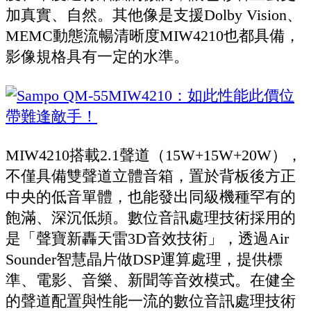
加真實、自然。其他像是支援Dolby Vision、
MEMC動態流暢清晰度MIW4210也都具備，
影像規格具有一定的水準。
MIW4210搭載2.1聲道（15W+15W+20W），
不僅具備雙聲道立體音箱，置於背板後方正
中央的低音單體，也能發出同級機種罕有的
飽滿、深沉低頻。數位音訊處理技術採用的
是「聲寶新轟天雷3D音效技術」，透過Air
Sounder智慧晶片做DSP運算處理，提供標
準、電影、音樂、新聞等音效模式。在健全
的聲道配置與性能一流的數位音訊處理技術