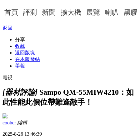
首頁
評測
新聞
擴大機
展覽
喇叭
黑膠
返回
分享
收藏
返回版塊
在本版發帖
舉報
電視
[器材評論]
Sampo QM-55MIW4210：如
此性能此價位帶難逢敵手！
coober
編輯
2025-8-26 13:46:39