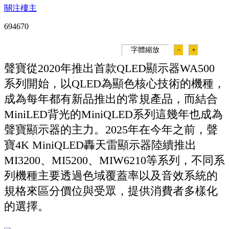
關注樓主
69467
0
字體縮放
－
＋
聲寶從2020年推出首款QLED顯示器WA500
系列開始，以QLED為顯色核心技術的機種，
成為每年都有新品推出的常規產品，而結合
MiniLED背光的MiniQLED系列這幾年也成為
聲寶顯示器的主力。2025年在今年之前，聲
寶4K MiniQLED轟天雷顯示器陸續推出
MI3200、MI5200、MIW6210等系列，不同系
列機種主要透過色域覆蓋率以及音效系統的
規格來區分價位與受眾，提供消費者多樣化
的選擇。