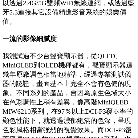
以透過2.4G/5G雙頻WiFi無線連網，或透過藍
牙5.3連接其它設備精進影音系統的娛樂價
值。
一流的影像細膩度
我測試過不少台聲寶顯示器，從QLED、
MiniQLED到OLED機種都有，聲寶顯示器這
幾年原廠調色相當地精準，經過專業測試儀
器的認證，畫面基本上完全不會有色偏的現
象。不同系列的產品，會因為原生色域大小
在色彩調性上稍有差異，像高階MiniQLED
MIW6210系列，在97％以上DCI-P3覆蓋率的
顯色性能下，就透過濃郁飽滿的色深，呈現
色彩風格相當強烈的視覺效果。而DCI-P3覆