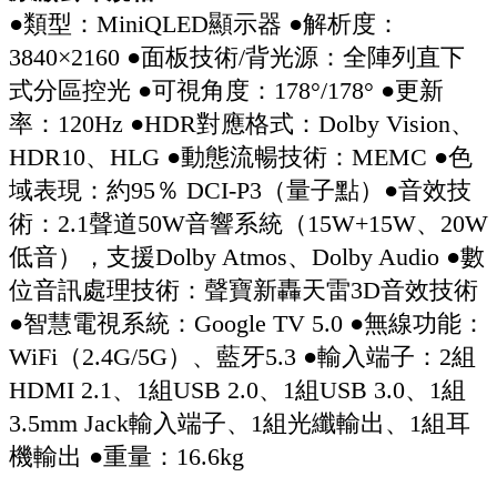
●類型：MiniQLED顯示器 ●解析度：
3840×2160 ●面板技術/背光源：全陣列直下
式分區控光 ●可視角度：178°/178° ●更新
率：120Hz ●HDR對應格式：Dolby Vision、
HDR10、HLG ●動態流暢技術：MEMC ●色
域表現：約95％ DCI-P3（量子點）●音效技
術：2.1聲道50W音響系統（15W+15W、20W
低音），支援Dolby Atmos、Dolby Audio ●數
位音訊處理技術：聲寶新轟天雷3D音效技術
●智慧電視系統：Google TV 5.0 ●無線功能：
WiFi（2.4G/5G）、藍牙5.3 ●輸入端子：2組
HDMI 2.1、1組USB 2.0、1組USB 3.0、1組
3.5mm Jack輸入端子、1組光纖輸出、1組耳
機輸出 ●重量：16.6kg