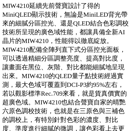
MIW4210延續先前聲寶設計了得的
MiniQLED顯示技術，無論是MiniLED背光帶
來的細膩分區控光、還是QLED結合色彩調校
技術所呈現的廣色域性能，都讓具備全新AI
晶片的MIW4210，性能得以徹底綻放。
MIW4210配備全陣列直下式分區控光面板，
可以透過精細分區調整亮度、提高對比度，
讓畫面在黑位、灰階、對比都能細膩地呈現
出來。MIW4210的QLED量子點技術經過實
測，最大色域可覆蓋到DCI-P3約95%左右，
若以觀影標準Rec.709來看，就是貨真價實的
超廣色域。MIW4210也結合聲寶自家的晴艷
六原色調校技術，也就是在三原色與三補色
的調校上，有特別針對色彩的濃度、對比
度、準度進行細膩的微調，讓色彩看上去更