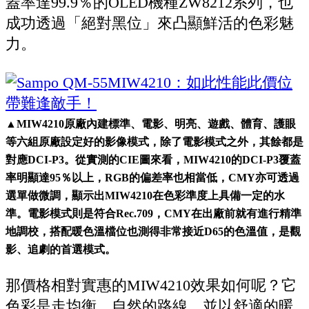
蓋率達99.9％的OLED機種ZW8212系列，也
成功透過「絕對黑位」來凸顯鮮活的色彩魅
力。
▲MIW4210原廠內建標準、電影、明亮、遊戲、體育、護眼
等六組原廠設定好的影像模式，除了電影模式之外，其餘都是
對應DCI-P3。從實測的CIE圖來看，MIW4210的DCI-P3覆蓋
率明顯達95％以上，RGB的偏差率也相當低，CMY亦可透過
選單做微調，顯示出MIW4210在色彩準度上具備一定的水
準。電影模式則是符合Rec.709，CMY在出廠前就有進行精準
地調校，搭配暖色溫檔位也測得非常接近D65的色溫值，是觀
影、追劇的首選模式。
那價格相對實惠的MIW4210效果如何呢？它
色彩是走均衡、自然的路線，並以舒適的暖