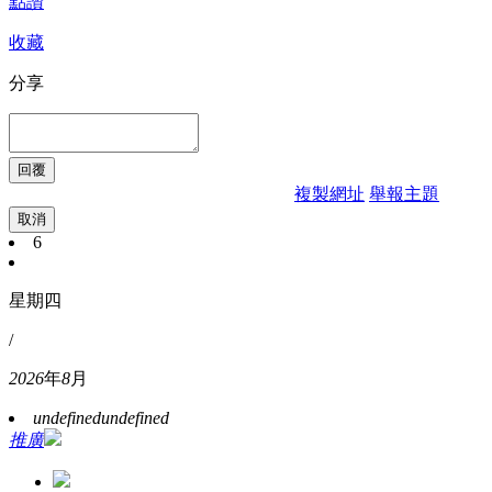
點讚
收藏
分享
複製網址
舉報主題
取消
6
星期四
/
2026
年
8
月
undefined
undefined
推廣