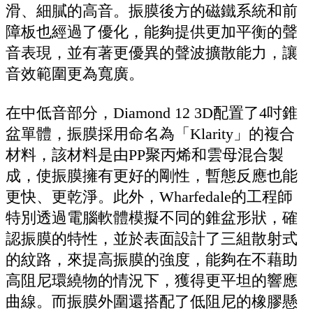
滑、細膩的高音。振膜後方的磁鐵系統和前
障板也經過了優化，能夠提供更加平衡的聲
音表現，並有著更優異的聲波擴散能力，讓
音效範圍更為寬廣。
在中低音部分，Diamond 12 3D配置了4吋錐
盆單體，振膜採用命名為「Klarity」的複合
材料，該材料是由PP聚丙烯和雲母混合製
成，使振膜擁有更好的剛性，暫態反應也能
更快、更乾淨。此外，Wharfedale的工程師
特別透過電腦軟體模擬不同的錐盆形狀，確
認振膜的特性，並於表面設計了三組散射式
的紋路，來提高振膜的強度，能夠在不藉助
高阻尼環繞物的情況下，獲得更平坦的響應
曲線。而振膜外圍還搭配了低阻尼的橡膠懸