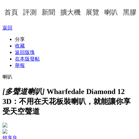
首頁
評測
新聞
擴大機
展覽
喇叭
黑膠
返回
分享
收藏
返回版塊
在本版發帖
舉報
喇叭
[多聲道喇叭]
Wharfedale Diamond 12
3D：不用在天花板裝喇叭，就能讓你享
受天空聲道
韓享良