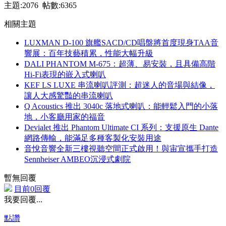
主題:2076 帖數:6365
相關主題
LUXMAN D-100 旗艦SACD/CD唱盤將首度現身TAA音
響展：百年技藝積累，性能大幅升級
DALI PHANTOM M-675：超薄、易安裝，且具備高階
Hi-Fi表現的嵌入式喇叭
KEF LS LUXE 串流喇叭評測：超迷人的音場與結像，
讓人大感驚豔的串流喇叭
Q Acoustics 推出 3040c 落地式喇叭：能輕鬆入門的小落
地，小客廳用家的福音
Devialet 推出 Phantom Ultimate CI 系列：支援原生 Dante
網路傳輸，能滿足多種客製化安裝用途
音悅音響全新三樓視聽空間正式啟用！與宙宣攜手打造
Sennheiser AMBEO沉浸式劇院
暫無回覆
目前0回覆
我要回覆...
點讚