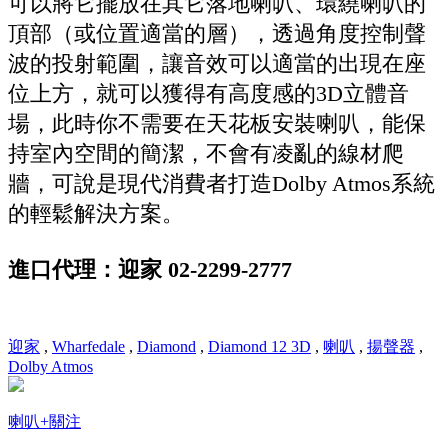
可以將它擺放在其它落地喇叭、環繞喇叭的
頂部（或位置適當的層），透過角度控制聲
波的投射範圍，讓音效可以適當的出現在座
位上方，就可以獲得有高度感的3D立體音
場，此時你不需要在天花板安裝喇叭，能保
持室內空間的簡潔，不會有凌亂的線材爬
牆，可說是現代消費者打造Dolby Atmos系統
的輕鬆解決方案。
進口代理：迎家 02-2299-2777
迎家
,
Wharfedale
,
Diamond
,
Diamond 12 3D
,
喇叭
,
揚聲器
,
Dolby Atmos
喇叭
+關注