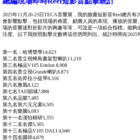
總編現場即時Reel短影音點擊統計
2025年11月20-23日TECA音響展，我的臉書短影音Reel總
會影響點擊，包括現場的佈置、顧攤人員的表現、播放的音樂
場的音響迷對於影片的興趣等等，可說是一項綜合指標。能夠
注度。以下我按照點擊次數將這些房間列出。統計時間在2025年1
第一名：哈博聲學14,623
第二名普立視蜂鳥書架型喇叭11,210
第三名極品V105 Estelon 8,908
第四名普立視Grande喇叭8,873
第五名佑昇拉小提琴8,316
第六名雅風8,122
第七名TAD韻城7,888
第八名品樂7,485
第九名第六元元素6,505
第十名樂騰6,083
第十一名漢怡精研5,355
第十二名名傑5,305
第十三名極品V105 DALI 4,940
第十四名國祥4,879