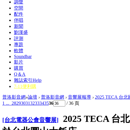
調聲
空間
配件
伴唱
新聞
劉漢盛
評測
專題
軟體
Soundbar
影片
購買
Q＆A
雜誌索引
Help
7-11便利購
普洛影音網
»
論壇
›
普洛影音網
›
音響展報導
›
2025 TECA 台北
1 ...
28
29
30
31
32
33
34
35
36
/ 36 頁
2025 TECA 台
[台北電器公會音響展]