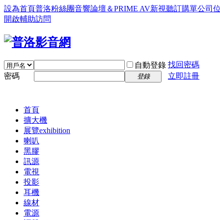
設為首頁
普洛粉絲團
音響論壇＆PRIME AV新視聽訂購單
公司
開啟輔助訪問
找回密碼
自動登錄
密碼
立即註冊
登錄
首頁
擴大機
展覽
exhibition
喇叭
黑膠
訊源
電視
投影
耳機
線材
電源