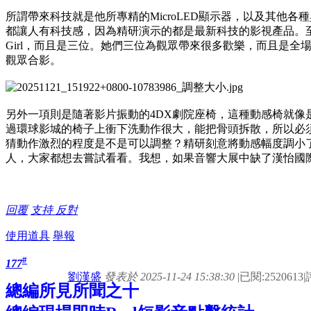
所謂帶來科技就是他所專精的MicroLED顯示器，以及其他各
都讓人有科技感，因為精研演示的都是最新科技的影視產品。至
Girl，而且是三位。她們三位為觀眾帶來很多歡樂，而且是全場唯
觀眾合影。
另外一項則是隨著影片振動的4DX劇院座椅，這種動感椅就像
過環球影城的椅子上衝下洗動作很大，能把骨頭拆散，所以必
猜動作激烈的程度是不是可以調整？精研刻意將動感幅度調小了
人，大家都想去嘗試看看。我想，如果音響大展中缺了漢怡國
回覆
支持
反對
使用道具
舉報
#
177
劉漢盛
發表於 2025-11-24 15:38:30
|
已閱:2520613
|
總編所見所聞之十