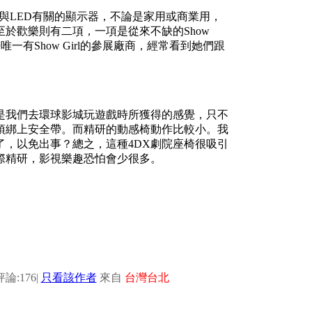
種與LED有關的顯示器，不論是家用或商業用，
於歡樂則有二項，一項是從來不缺的Show
一有Show Girl的參展廠商，經常看到她們跟
是我們去環球影城玩遊戲時所獲得的感覺，只不
須綁上安全帶。而精研的動感椅動作比較小。我
，以免出事？總之，這種4DX劇院座椅很吸引
際精研，影視樂趣恐怕會少很多。
評論:176
|
只看該作者
來自
台灣台北