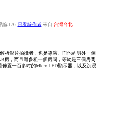
評論:176
|
只看該作者
來自
台灣台北
高解析影片拍攝者，也是導演。而他的另外一個
AB房，而且還多租一個房間，等於是三個房間
一百多吋的Micro LED顯示器，以及沉浸