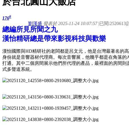
於台北圓山大飯店
#
176
劉漢盛
發表於 2025-11-24 10:07:57
|
已閱:2520613
|
總編所見所聞之九
漢怡精研總是帶來影視科技與歡樂
漢怡國際與HD精研社的老闆都是呂文元，他是台灣最著名的
身份就是音響器材代理商。每次音響展，他幾乎都是在角落的
打通。其中二個房間展示他們所代理的產品，最裡面的房間則是佈置
式多聲道系統。