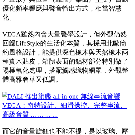
優化頻率響應與聲音輸出方式，相當智慧
化。
VEGA雖然內含大量聲學設計，但外觀仍然
回歸LifeStyle的生活化本質，其採用北歐簡
約風格設計，能提供深色橡木與天然橡木兩
種實木貼皮，箱體表面的鋁材部分特別做了
陽極氧化處理，搭配觸感織物網罩，外觀整
體高雅奢華又低調。
而它的音量旋鈕也不能不提，是以玻璃、壓