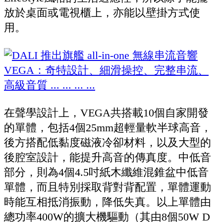
放於桌面或電視櫃上，亦能以壁掛方式使
用。
在聲學設計上，VEGA共搭載10個自家開發
的單體，包括4個25mm超輕量軟半球高音，
後方搭配低黏度磁液冷卻材料，以及大型的
後腔室設計，能提升高音的傳真度。中低音
部分，則為4個4.5吋紙木纖維混錐盆中低音
單體，而且特別採取背對背配置，單體運動
時能互相抵消振動，降低失真。以上單體由
總功率400W的擴大機驅動（其由8個50W D