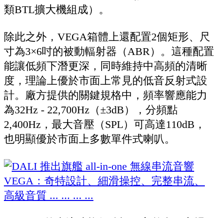
類BTL擴大機組成）。
除此之外，VEGA箱體上還配置2個矩形、尺
寸為3×6吋的被動輻射器（ABR）。這種配置
能讓低頻下潛更深，同時維持中高頻的清晰
度，理論上優於市面上常見的低音反射式設
計。廠方提供的關鍵規格中，頻率響應能力
為32Hz - 22,700Hz（±3dB），分頻點
2,400Hz，最大音壓（SPL）可高達110dB，
也明顯優於市面上多數單件式喇叭。