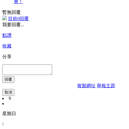
會！
暫無回覆
目前0回覆
我要回覆...
點讚
收藏
分享
複製網址
舉報主題
取消
9
星期日
/