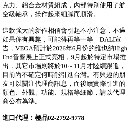
克力、鋁合金材質組成，內部特別使用了航
空級軸承，操作起來細膩而順滑。
這款強大的新作相信會引起不小注意，不過
如果你有興趣，可能得再等一等。DALI宣
告，VEGA預計於2026年6月份的維也納High
End音響展上正式亮相，9月起於特定市場推
出，其它市場則將於10～11月才陸續跟進，
目前尚不確定何時能引進台灣。有興趣的朋
友可以關注代理商訊息，而後續實際引進的
顏色、外觀、功能、規格等細節，請以代理
商公布為準。
進口代理：極品02-2792-9778