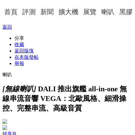
首頁
評測
新聞
擴大機
展覽
喇叭
黑膠
返回
分享
收藏
返回版塊
在本版發帖
舉報
喇叭
[無線喇叭]
DALI 推出旗艦 all-in-one 無
線串流音響 VEGA：北歐風格、細滑操
控、完整串流、高級音質
韓享良