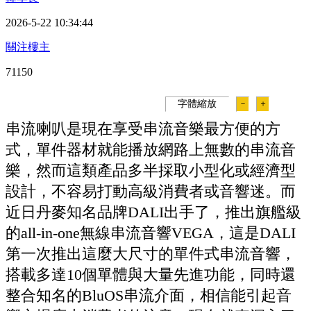
2026-5-22 10:34:44
關注樓主
7115
0
字體縮放
－
＋
串流喇叭是現在享受串流音樂最方便的方
式，單件器材就能播放網路上無數的串流音
樂，然而這類產品多半採取小型化或經濟型
設計，不容易打動高級消費者或音響迷。而
近日丹麥知名品牌DALI出手了，推出旗艦級
的all-in-one無線串流音響VEGA，這是DALI
第一次推出這麼大尺寸的單件式串流音響，
搭載多達10個單體與大量先進功能，同時還
整合知名的BluOS串流介面，相信能引起音