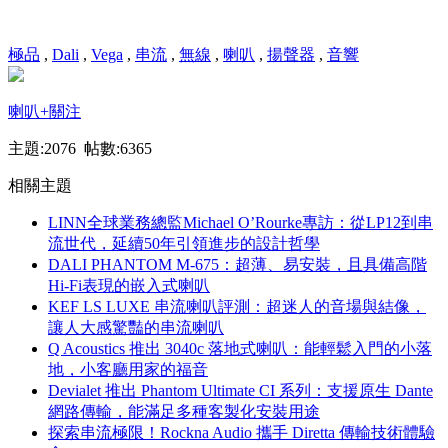
極品
,
Dali
,
Vega
,
串流
,
無線
,
喇叭
,
揚聲器
,
音響
喇叭
+關注
主題:2076 帖數:6365
相關主題
LINN全球業務總監Michael O’Rourke專訪：從LP12到串
流世代，延續50年引領進步的設計哲學
DALI PHANTOM M-675：超薄、易安裝，且具備高階
Hi-Fi表現的嵌入式喇叭
KEF LS LUXE 串流喇叭評測：超迷人的音場與結像，
讓人大感驚豔的串流喇叭
Q Acoustics 推出 3040c 落地式喇叭：能輕鬆入門的小落
地，小客廳用家的福音
Devialet 推出 Phantom Ultimate CI 系列：支援原生 Dante
網路傳輸，能滿足多種客製化安裝用途
探索串流極限！Rockna Audio 攜手 Diretta 傳輸技術體驗