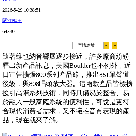
2026-5-29 10:38:51
關注樓主
6433
0
字體縮放
－
＋
隨著維也納音響展逐步接近，許多廠商紛紛
釋出新產品訊息，美國Boulder也不例外，近
日宣告擴張800系列產品線，推出851單聲道
後級，與808唱頭放大器。這兩款產品皆標榜
援引高階系列技術，同時具備易於整合、易
於融入一般家庭系統的便利性，可說是更符
合現代消費者需求，又不犧牲音質表現的產
品，現在就來了解。