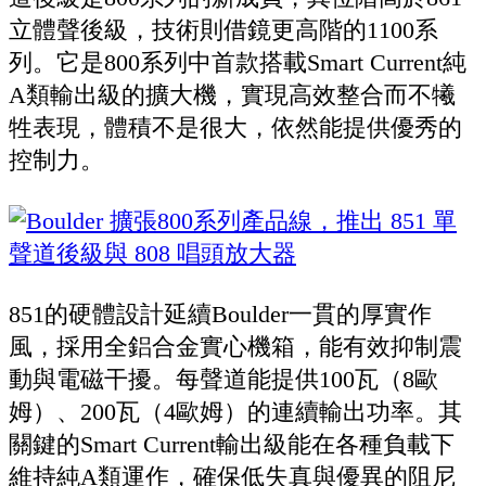
立體聲後級，技術則借鏡更高階的1100系
列。它是800系列中首款搭載Smart Current純
A類輸出級的擴大機，實現高效整合而不犧
牲表現，體積不是很大，依然能提供優秀的
控制力。
851的硬體設計延續Boulder一貫的厚實作
風，採用全鋁合金實心機箱，能有效抑制震
動與電磁干擾。每聲道能提供100瓦（8歐
姆）、200瓦（4歐姆）的連續輸出功率。其
關鍵的Smart Current輸出級能在各種負載下
維持純A類運作，確保低失真與優異的阻尼