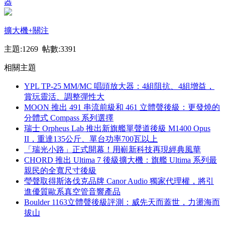
器
擴大機
+關注
主題:1269 帖數:3391
相關主題
YPL TP-25 MM/MC 唱頭放大器：4組阻抗、4組增益，
賞玩靈活、調整彈性大
MOON 推出 491 串流前級和 461 立體聲後級：更發燒的
分體式 Compass 系列選擇
瑞士 Orpheus Lab 推出新旗艦單聲道後級 M1400 Opus
II，重達135公斤、單台功率700瓦以上
「瑞光小路」正式開幕！用嶄新科技再現經典風華
CHORD 推出 Ultima 7 後級擴大機：旗艦 Ultima 系列最
親民的全寬尺寸後級
瑩聲取得斯洛伐克品牌 Canor Audio 獨家代理權，將引
進優質歐系真空管音響產品
Boulder 1163立體聲後級評測：威先天而蓋世，力盪海而
拔山