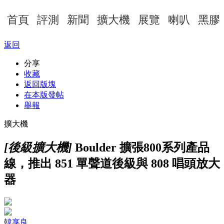
首頁
評測
新聞
擴大機
展覽
喇叭
黑膠
返回
分享
收藏
返回版塊
在本版發帖
舉報
擴大機
[後級擴大機]
Boulder 擴張800系列產品
線，推出 851 單聲道後級與 808 唱頭放大
器
韓享良