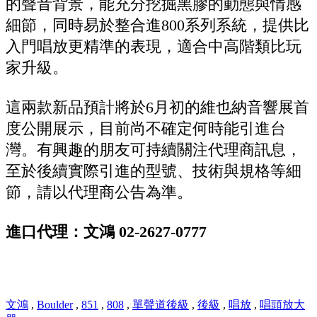
的聲音背景，能充分挖掘黑膠的動態與情感
細節，同時易於整合進800系列系統，提供比
入門唱放更精準的表現，適合中高階類比玩
家升級。
這兩款新品預計將於6月初的維也納音響展首
度公開展示，目前尚不確定何時能引進台
灣。有興趣的朋友可持續關注代理商訊息，
至於後續實際引進的型號、技術與規格等細
節，請以代理商公告為準。
進口代理：文鴻 02-2627-0777
文鴻
,
Boulder
,
851
,
808
,
單聲道後級
,
後級
,
唱放
,
唱頭放大