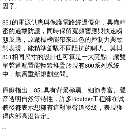
因子。
851的電源供應與保護電路經過優化，具備精
密的過載防護，同時保留寬頻響應與快速瞬
態反應，原廠標榜能帶來出色的控制力與動
態表現，能精準駕馭不同阻抗的喇叭。其與
861相同尺寸的設計也可算是一大亮點，讓雙
單聲道配置能輕鬆堆疊於現有800系列系統
中，無需重新規劃空間。
原廠指出，851具有背景極黑、細節豐富、聲
音透明自然等特性，許多Boulder工程師在試
聽後都表示想擁有這對單聲道後級，表現獲
得內部高度肯定。