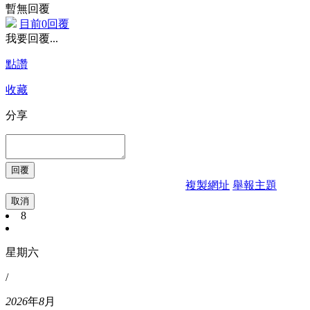
暫無回覆
目前0回覆
我要回覆...
點讚
收藏
分享
複製網址
舉報主題
取消
8
星期六
/
2026
年
8
月