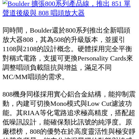
同時間，Boulder還於800系列推出全新唱頭
放大器808，其為508的升級版本，並援引
1108與2108的設計概念。硬體採用完全平衡
對稱式電路，支援可更換Personality Cards來
調整唱頭負載阻抗與增益，滿足不同
MC/MM唱頭的需求。
808機身同樣採用實心鋁合金結構，能抑制震
動，內建可切換Mono模式與Low Cut濾波功
能。其RIAA等化電路追求極高精度，搭配超
低噪訊設計，能確保類比訊號的純淨度。原
廠標榜，808的優勢在於高度靈活性與極安靜