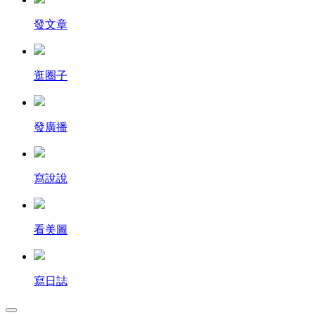
發文章
逛圈子
發廣播
寫說說
看美圖
寫日誌