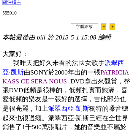
關注樓主
55591
0
字體縮放
－
＋
本帖最後由 bill 於 2013-5-1 15:08 編輯
大家好：
我昨天把好久未看的法國女歌手
派翠西
亞‧凱斯
由SONY於2000年出的一張
PATRICIA
KASS CE SERA NOUS
DVD拿出來觀賞，整
張DVD低頻是很棒的，低頻扎實而飽滿，喜
愛低頻的樂友是一張好的選擇，吉他部分也
是很亮麗，加上
派翠西亞‧凱斯
獨特的嗓音聽
起來也很過癮。
派翠西亞‧凱斯
已經在全世界
銷售了1千500萬張唱片，她的音樂並不屬於