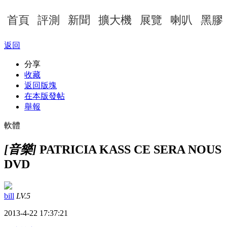
首頁
評測
新聞
擴大機
展覽
喇叭
黑膠
返回
分享
收藏
返回版塊
在本版發帖
舉報
軟體
[音樂]
PATRICIA KASS CE SERA NOUS
DVD
bill
LV.5
2013-4-22 17:37:21