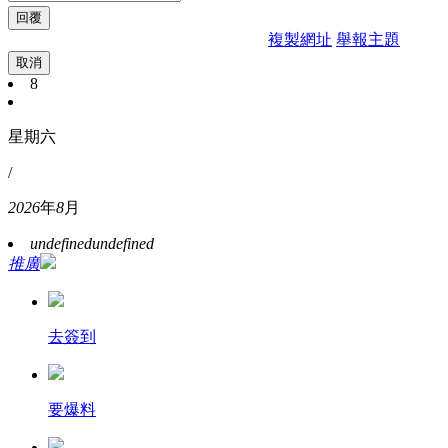
複製網址
舉報主題
取消
8
星期六
/
2026
年
8
月
undefined
undefined
推廣
去簽到
要爆料