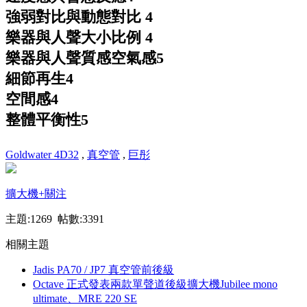
強弱對比與動態對比
4
樂器與人聲大小比例
4
樂器與人聲質感空氣感
5
細節再生
4
空間感
4
整體平衡性
5
Goldwater 4D32
,
真空管
,
巨彤
擴大機
+關注
主題:1269 帖數:3391
相關主題
Jadis PA70 / JP7 真空管前後級
Octave 正式發表兩款單聲道後級擴大機Jubilee mono
ultimate、MRE 220 SE