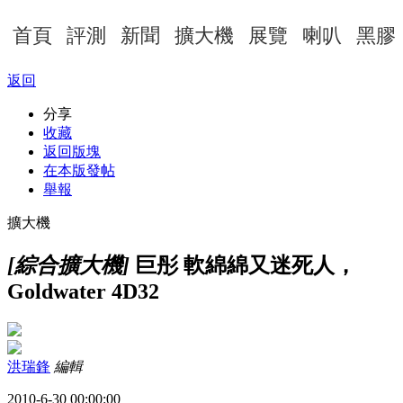
首頁
評測
新聞
擴大機
展覽
喇叭
黑膠
返回
分享
收藏
返回版塊
在本版發帖
舉報
擴大機
[綜合擴大機]
巨彤 軟綿綿又迷死人，
Goldwater 4D32
洪瑞鋒
編輯
2010-6-30 00:00:00