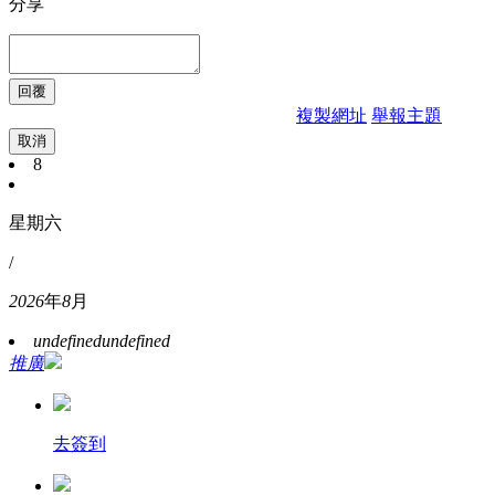
分享
複製網址
舉報主題
取消
8
星期六
/
2026
年
8
月
undefined
undefined
推廣
去簽到