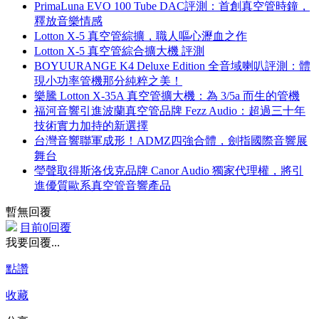
PrimaLuna EVO 100 Tube DAC評測：首創真空管時鐘，
釋放音樂情感
Lotton X-5 真空管綜擴，職人嘔心瀝血之作
Lotton X-5 真空管綜合擴大機 評測
BOYUURANGE K4 Deluxe Edition 全音域喇叭評測：體
現小功率管機那分純粹之美！
樂騰 Lotton X-35A 真空管擴大機：為 3/5a 而生的管機
福河音響引進波蘭真空管品牌 Fezz Audio：超過三十年
技術實力加持的新選擇
台灣音響聯軍成形！ADMZ四強合體，劍指國際音響展
舞台
瑩聲取得斯洛伐克品牌 Canor Audio 獨家代理權，將引
進優質歐系真空管音響產品
暫無回覆
目前0回覆
我要回覆...
點讚
收藏