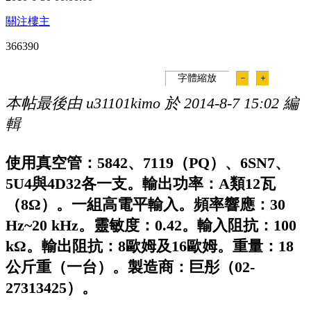
關注樓主
36639
0
字體縮放
－
＋
本帖最後由 u31101kimo 於 2014-8-7 15:02 編
輯
使用真空管：
5842
、
7119
（
PQ
）、
6SN7
、
5U4
與
4D32
各一支
。輸出功率：
A
類
12
瓦
（
8
Ω）。一組高電平輸入。頻率響應：
30
Hz~20 kHz
。靈敏度：
0.42
。輸入阻抗：
100
k
Ω
。輸出阻抗：
8
歐姆及
16
歐姆
。重量：
18
公斤重（一台）。
製造商：巨彤（
02-
27313425
）。