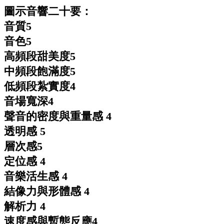
圖示音響二十要：
音質
5
音色
5
高頻段甜美度
5
中頻段飽滿度
5
低頻段紮實度
4
音場寬深
4
聲音的密度與重量感
4
透明感
5
層次感
5
定位感
4
音樂活生感
4
結像力與形體感
4
解析力
4
速度感與暫態反應
4