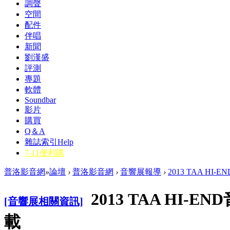
調聲
空間
配件
伴唱
新聞
劉漢盛
評測
專題
軟體
Soundbar
影片
購買
Q＆A
雜誌索引
Help
7-11便利購
普洛影音網
»
論壇
›
普洛影音網
›
音響展報導
›
2013 TAA HI
2013 TAA HI-
[音響展相關資訊]
載