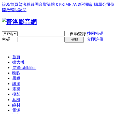
設為首頁
普洛粉絲團
音響論壇＆PRIME AV新視聽訂購單
公司
開啟輔助訪問
找回密碼
自動登錄
密碼
立即註冊
登錄
首頁
擴大機
展覽
exhibition
喇叭
黑膠
訊源
電視
投影
耳機
線材
電源