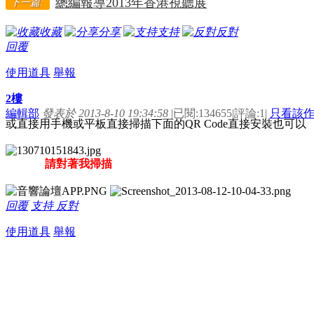
總編報導2013年香港視聽展
下一篇:
收藏
分享
支持
反對
回覆
使用道具
舉報
2樓
編輯部
發表於 2013-8-10 19:34:58
|
已閱:134655
|
評論:1
|
只看該
或直接用手機或平板直接掃描下面的QR Code直接安裝也可以
請對著我掃描
回覆
支持
反對
使用道具
舉報