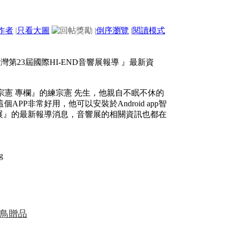
作者
|
只看大圖
|
倒序瀏覽
|
閱讀模式
灣第23屆國際HI-END音響展報導 』最新資
宗憲 專欄』的練宗憲 先生，他親自不眠不休的
APP非常好用，他可以安裝於Android app智
展』的最新報導消息，音響展的相關資訊也都在
早鳥贈品