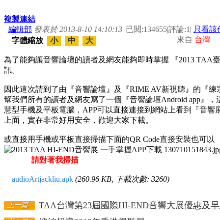
複製連結
編輯部
發表於 2013-8-10 14:10:13
|
已閱:134655
|
評論:1
|
只看該
來自
台灣
字體縮放
小
中
大
為了能夠讓音響論壇的讀者及網友能夠即時掌握 『2013 TAA臺
訊。
因此這次請到了由『音響論壇』及『RIME AV新視聽』的『練
幫我們所有的讀者及網友寫了一個『音響論壇Android app』，這個
慧型手機及平板電腦，APP可以直接連接到網站上看到『音響
上面，實在非常好用安全，歡迎大家下載。
或直接用手機或平板直接掃描下面的QR Code直接安裝也可以
請對著我掃描
audioArtjackliu.apk
(260.96 KB, 下載次數: 3260)
TAA台灣第23屆國際HI-END音響大展優惠及
上一篇: