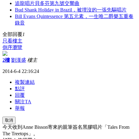
追龍唱片貝多芬第九號交響曲
Bud Shank Holiday in Brazil，被埋沒的一張先驅唱片
Bill Evans Quintessence 第五元素，一生唯二爵樂五重奏
錄音
全部回覆
1
只看樓主
倒序瀏覽
2樓
劉漢盛
樓主
2014-6-4 22:16:24
複製連結
點評
回覆
關注TA
舉報
取消
今天收到Anne Bisson寄來的親筆簽名黑膠唱片「Tales From
The Treetops」。