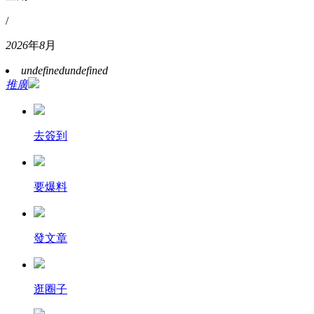
/
2026
年
8
月
undefined
undefined
推廣
去簽到
要爆料
發文章
逛圈子