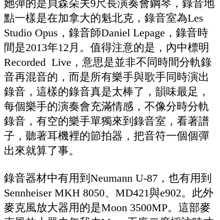
她彈的是貝森朵夫9尺長演奏會鋼琴，錄音地
點一樣是在加拿大的魁北克，錄音室為Les
Studio Opus，錄音師Daniel Lepage，錄音時
間是2013年12月。值得注意的是，內中標明
Recorded Live，意思是並非不同時間分軌錄
音再混音的，而是所有樂手與歌手同時演出
錄音，這樣的錄音真是太棒了，韻味最足，
每個樂手的演奏會充滿情感，不像分時分軌
錄音，有空的樂手單獨來到錄音室，看著譜
子，聽著耳機裡的節拍器，把音符一個個彈
出來就算了事。
錄音器材中有用到Neumann U-87，也有用到
Sennheiser MKH 8050、MD421與e902。此外
麥克風放大器用的是Moon 3500MP。這部麥