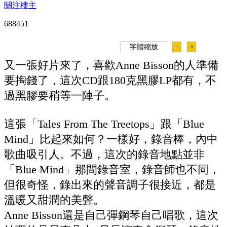
關注樓主
68845
1
字體縮放
－
＋
又一張好片來了，喜歡Anne Bisson的人準備
要掏錢了，這次CD跟180克黑膠LP都有，不
過黑膠要稍等一陣子。
這張「Tales From The Treetops」跟「Blue
Mind」比起來如何？一樣好，錄音棒，內中
歌曲吸引人。不過，這次的錄音地點並非
「Blue Mind」那間錄音室，錄音師也不同，
但很奇怪，錄出來的聲音調子很接近，都是
溫暖又甜潤的美聲。
Anne Bisson還是自己彈鋼琴自己唱歌，這次