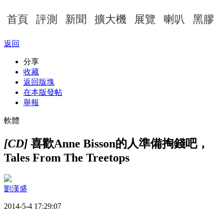
首頁
評測
新聞
擴大機
展覽
喇叭
黑膠
返回
分享
收藏
返回版塊
在本版發帖
舉報
軟體
[CD]
喜歡Anne Bisson的人準備掏錢吧，
Tales From The Treetops
劉漢盛
2014-5-4 17:29:07