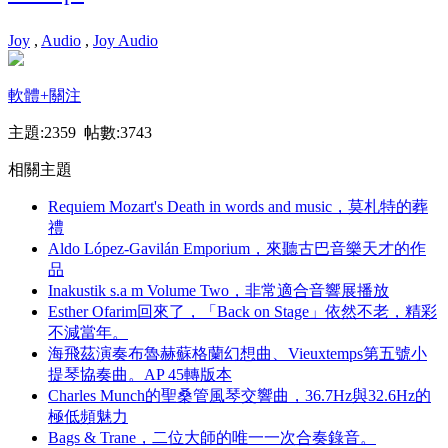
Joy
,
Audio
,
Joy Audio
軟體
+關注
主題:2359 帖數:3743
相關主題
Requiem Mozart's Death in words and music，莫札特的葬
禮
Aldo López-Gavilán Emporium，來聽古巴音樂天才的作
品
Inakustik s.a m Volume Two，非常適合音響展播放
Esther Ofarim回來了，「Back on Stage」依然不老，精彩
不減當年。
海飛茲演奏布魯赫蘇格蘭幻想曲、Vieuxtemps第五號小
提琴協奏曲。AP 45轉版本
Charles Munch的聖桑管風琴交響曲，36.7Hz與32.6Hz的
極低頻魅力
Bags & Trane，二位大師的唯一一次合奏錄音。