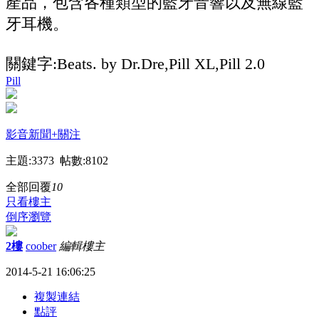
產品，包含各種類型的藍牙音響以及無線藍
牙耳機。
關鍵字:Beats. by Dr.Dre,Pill XL,Pill 2.0
Pill
影音新聞
+關注
主題:3373 帖數:8102
全部回覆
10
只看樓主
倒序瀏覽
2樓
coober
編輯
樓主
2014-5-21 16:06:25
複製連結
點評