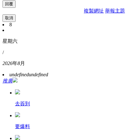
複製網址
舉報主題
取消
8
星期六
/
2026
年
8
月
undefined
undefined
推廣
去簽到
要爆料