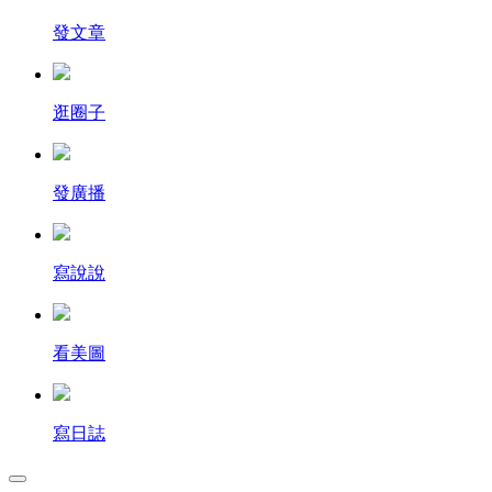
發文章
逛圈子
發廣播
寫說說
看美圖
寫日誌