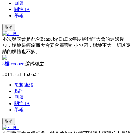
回覆
關注TA
舉報
取消
本次發表會是配合Beats. by Dr.Dre年度經銷商大會的週邊慶
典，場地是經銷商大會宴會廳旁的小包廂，場地不大，所以邀
請的媒體也不多。
3樓
coober
編輯
樓主
2014-5-21 16:06:54
複製連結
點評
回覆
關注TA
舉報
取消