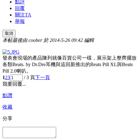
點評
回覆
關注TA
舉報
取消
本帖最後由 coober 於 2014-5-26 09:42 編輯
發表會現場的產品陳列就像百貨公司一樣，展示架上整齊擺放
各類Beats. by Dr.Dre耳機與這回新推出的Beats Pill XL與Beats
Pill 2.0喇叭。
1
2
3
/ 3 頁
下一頁
我要回覆...
點讚
收藏
分享