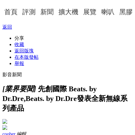
首頁
評測
新聞
擴大機
展覽
喇叭
黑膠
返回
分享
收藏
返回版塊
在本版發帖
舉報
影音新聞
[業界要聞]
先創國際 Beats. by
Dr.Dre,Beats. by Dr.Dre發表全新無線系
列產品
coober
編輯