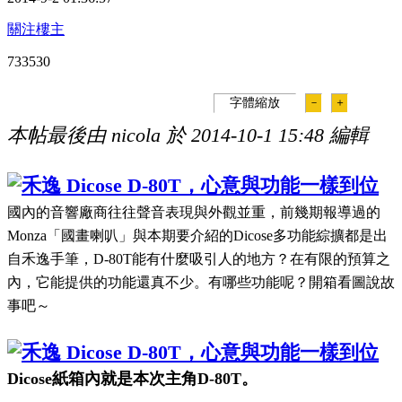
關注樓主
73353
0
字體縮放
－
＋
本帖最後由 nicola 於 2014-10-1 15:48 編輯
國內的音響廠商往往聲音表現與外觀並重，前幾期報導過的
Monza
「國畫喇叭」與本期要介紹的
Dicose
多功能綜擴都是出
自禾逸手筆，
D-80T
能有什麼吸引人的地方？在有限的預算之
內，它能提供的功能還真不少。有哪些功能呢？開箱看圖說故
事吧～
Dicose
紙箱內就是本次主角
D-80T
。