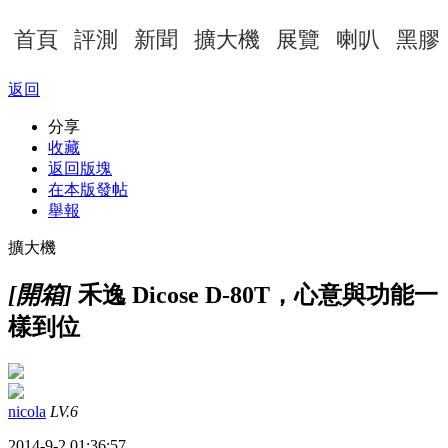
首頁
評測
新聞
擴大機
展覽
喇叭
黑膠
返回
分享
收藏
返回版塊
在本版發帖
舉報
擴大機
[開箱]
禾逸 Dicose D-80T，心意與功能一
樣到位
nicola
LV.6
2014-9-2 01:36:57