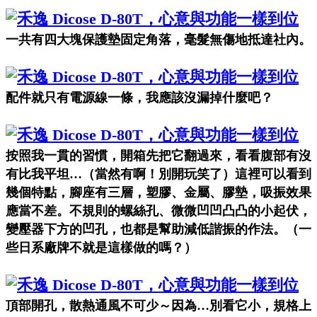
一共有四大塊保護墊固定角落，毫髮無傷地抵達社內。
配件就只有電源線一條，我應該沒漏掉什麼吧？
按照我一貫的習慣，開箱先把它翻過來，看看腹部有沒
有比我平坦…（當然有啊！別開玩笑了）這裡可以看到
幾個特點，腳座有三層，塑膠、金屬、膠墊，吸振效果
應當不差。不規則的螺絲孔、微微凹凹凸凸的小起伏，
變壓器下方的凹孔，也都是幫助減低諧振的作法。（
一
些日系廠牌
不就是這樣做的嗎？）
頂部開孔，散熱通風不可少～因為
…
別看它小，規格上