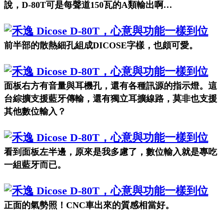
說，
D-80T
可是每聲道
150
瓦的
A
類輸出啊
…
前半部的散熱細孔組成
DICOSE
字樣，也頗可愛。
面板右方有音量與耳機孔，還有各種訊源的指示燈。這
台綜擴支援藍牙傳輸，還有獨立耳擴線路，莫非也支援
其他數位輸入？
看到面板左半邊，原來是我多慮了，數位輸入就是專吃
一組藍牙而已。
正面的氣勢照！
CNC
車出來的質感相當好。