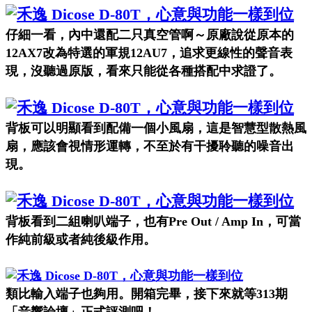
仔細一看，內中還配二只真空管啊～原廠說從原本的
12AX7
改為特選的軍規
12AU7
，追求更線性的聲音表
現，沒聽過原版，看來只能從各種搭配中求證了。
背板可以明顯看到配備一個小風扇，這是智慧型散熱風
扇，應該會視情形運轉，不至於有干擾聆聽的噪音出
現。
背板看到二組喇叭端子，也有
Pre Out / Amp In
，可當
作純前級或者純後級作用。
類比輸入端子也夠用。開箱完畢，接下來就等
313
期
「音響論壇」正式評測吧！