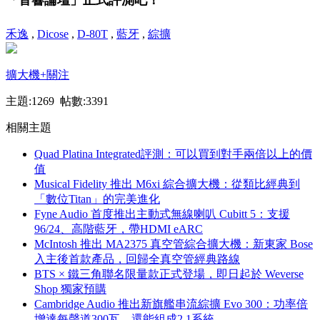
禾逸
,
Dicose
,
D-80T
,
藍牙
,
綜擴
擴大機
+關注
主題:1269 帖數:3391
相關主題
Quad Platina Integrated評測：可以買到對手兩倍以上的價
值
Musical Fidelity 推出 M6xi 綜合擴大機：從類比經典到
「數位Titan」的完美進化
Fyne Audio 首度推出主動式無線喇叭 Cubitt 5：支援
96/24、高階藍牙，帶HDMI eARC
McIntosh 推出 MA2375 真空管綜合擴大機：新東家 Bose
入主後首款產品，回歸全真空管經典路線
BTS × 鐵三角聯名限量款正式登場，即日起於 Weverse
Shop 獨家預購
Cambridge Audio 推出新旗艦串流綜擴 Evo 300：功率倍
增達每聲道300瓦，還能組成2.1系統