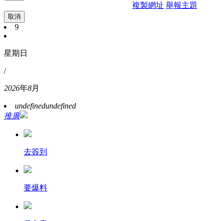
複製網址
舉報主題
取消
9
星期日
/
2026
年
8
月
undefined
undefined
推廣
去簽到
要爆料