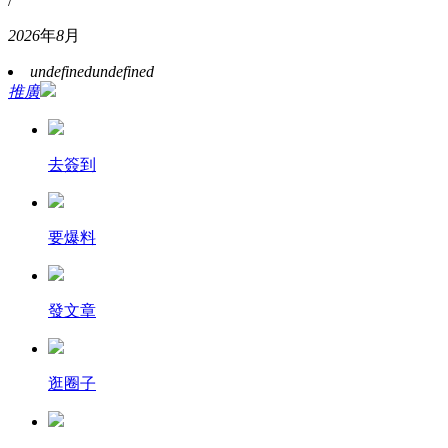
/
2026
年
8
月
undefined
undefined
推廣
去簽到
要爆料
發文章
逛圈子