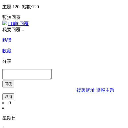
主題:120 帖數:120
暫無回覆
目前0回覆
我要回覆...
點讚
收藏
分享
複製網址
舉報主題
取消
9
星期日