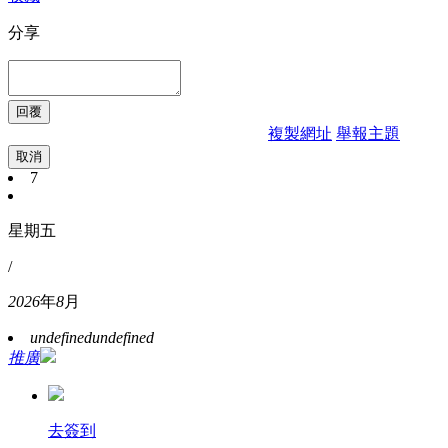
分享
複製網址
舉報主題
取消
7
星期五
/
2026
年
8
月
undefined
undefined
推廣
去簽到