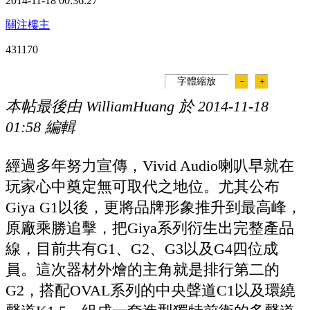
2014-11-18 00:36:27
關注樓主
43117
0
字體縮放
－
＋
本帖最後由 WilliamHuang 於 2014-11-18
01:58 編輯
經過多年努力宣傳，Vivid Audio喇叭早就在
玩家心中奠定無可取代之地位。尤其公布
Giya G1以後，更將品牌形象推升到最高峰，
原廠乘勝追擊，把Giya系列衍生出完整產品
線，目前共有G1、G2、G3以及G4四位成
員。這次器材外燴的主角就是排行第二的
G2，搭配OVAL系列的中央聲道C1以及環繞