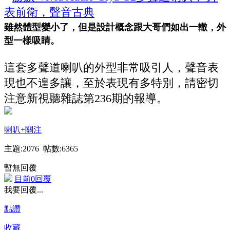
雖然體型變小了，但是設計概念跟大哥們如出一轍，外
型一樣吸睛。
這套多聲道喇叭的外型非常吸引人，聲音表
現也不遑多讓，至於表現有多特別，請密切
注意新視聽雜誌第236期的報導。
喇叭
+關注
主題:2076 帖數:6365
暫無回覆
目前0回覆
我要回覆...
點讚
收藏