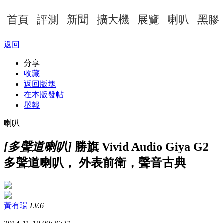
首頁
評測
新聞
擴大機
展覽
喇叭
黑膠
返回
分享
收藏
返回版塊
在本版發帖
舉報
喇叭
[多聲道喇叭]
勝旗 Vivid Audio Giya G2
多聲道喇叭， 外表前衛，聲音古典
黃有瑒
LV.6