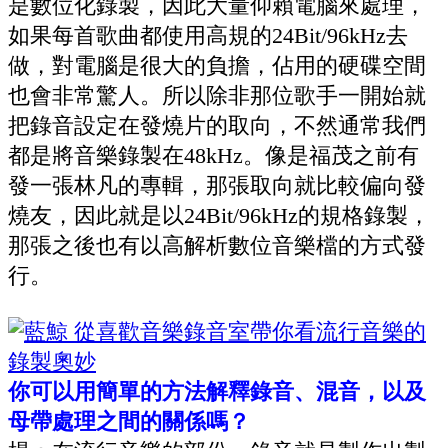
是數位化錄製，因此大量仰賴電腦來處理，
如果每首歌曲都使用高規的
24Bit/96kHz
去
做，對電腦是很大的負擔，佔用的硬碟空間
也會非常驚人。所以除非那位歌手一開始就
把錄音設定在發燒片的取向，不然通常我們
都是將音樂錄製在
48kHz
。像是福茂之前有
發一張林凡的專輯，那張取向就比較偏向發
燒友，因此就是以
24Bit/96kHz的規格
錄製，
那張之後也有以高解析數位音樂檔的方式發
行。
你可以用簡單的方法解釋錄音、混音，以及
母帶處理之間的關係嗎？