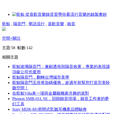
藍鯨
,
隔音門
,
華語流行
,
喜歡音樂
,
錄音
空間
+關注
主題:58 帖數:142
相關主題
藍鯨玻璃隔音門：兼顧透視與隔音效果，專業的表現讓
頂級公司也愛用
藍鯨隔音門，翻轉台灣城市美學
藍鯨隔音門五倍券加碼優惠，趁過年前幫您打造完美聆
聽空間！
在藍鯨Villa來一場與金屬藝雕家共舞的派對
Phonon SMB-01L SE，回歸錄音現場，錄音工作者的夢
幻工具
Sony MDR-M1密閉式監聽耳機產品體驗會