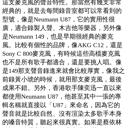
這支麥克風的聲音特性。那當然有幾支非常
經典的，就是去每間錄音室都可以常看到的
型號，像是Neumann U87，它的實用性很
廣，適合錄製人聲、木吉他等樂器，另外像
是Neumann 149，也是早期很經典的麥克
風。比較有個性的品牌，像AKG C12，還是
Sony C 800麥克風，有時候這些高檔麥克風
也不是所有歌手都適合，還是要挑人唱。像
是149那支聲音錄進來就會比較厚實，像我之
前錄黃小琥的時候，就用那支麥克風，最後
成果不錯。另外，香港歌手陳奕迅一直以來
都使用Neumann U87，他甚至其中一張的專
輯名稱就直接以「U87」來命名，因為它的
聲音就是比較自然、沒有渲染太多歌手本身
的嗓音特質，聽起來很真實。如果是蔡依林