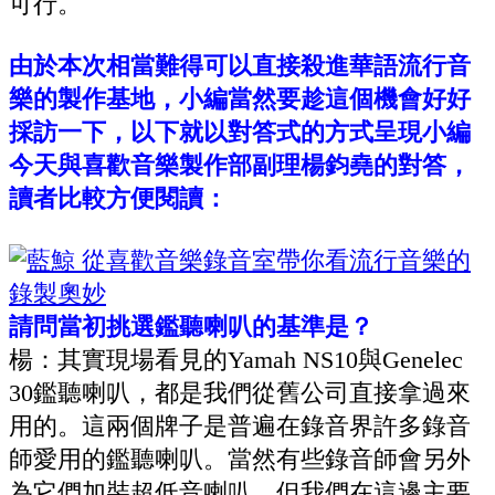
可行。
由於本次相當難得可以直接殺進華語流行音
樂的製作基地，小編當然要趁這個機會好好
採訪一下，以下就以對答式的方式呈現小編
今天與喜歡音樂製作部副理楊鈞堯的對答，
讀者比較方便閱讀：
請問當初挑選鑑聽喇叭的基準是？
楊：其實現場看見的
Yamah NS10
與
Genelec
30鑑聽喇叭，
都是我們從舊公司直接拿過來
用的。這兩個牌子是普遍在錄音界許多錄音
師愛用的鑑聽喇叭。當然有些錄音師會另外
為它們加裝超低音喇叭，但我們在這邊主要