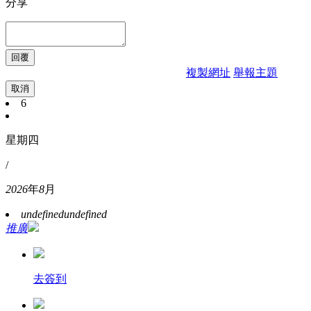
分享
複製網址
舉報主題
取消
6
星期四
/
2026
年
8
月
undefined
undefined
推廣
去簽到