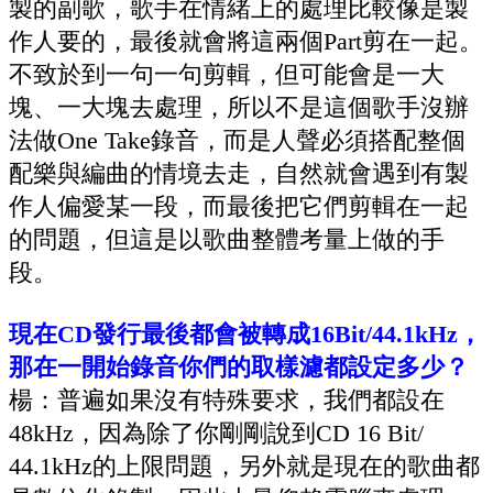
製的副歌，歌手在情緒上的處理比較像是製
作人要的，最後就會將這兩個
Part
剪在一起。
不致於到一句一句剪輯，但可能會是一大
塊、一大塊去處理，所以不是這個歌手沒辦
法做
One Take
錄音，而是人聲必須搭配整個
配樂與編曲的情境去走，自然就會遇到有製
作人偏愛某一段，而最後把它們剪輯在一起
的問題，但這是以歌曲整體考量上做的手
段。
現在
CD
發行最後都會被轉成
16Bit/44.1kHz
，
那在一開始錄音你們的取樣濾都設定多少？
楊：普遍如果沒有特殊要求，我們都設在
48kHz
，因為除了你剛剛說到
CD 16 Bit/
44.1kHz
的上限問題，另外就是現在的歌曲都