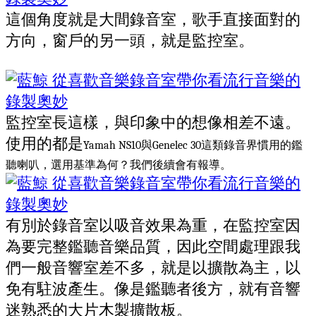
這個角度就是大間錄音室，歌手直接面對的
方向，窗戶的另一頭，就是監控室。
監控室長這樣，與印象中的想像相差不遠。
使用的都是
Yamah NS10
與
Genelec 30這類錄音界慣用的鑑
聽喇叭，選用基準為何？我們後續會有報導。
有別於錄音室以吸音效果為重，在監控室因
為要完整鑑聽音樂品質，因此空間處理跟我
們一般音響室差不多，就是以擴散為主，以
免有駐波產生。像是鑑聽者後方，就有音響
迷熟悉的大片木製擴散板。