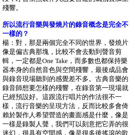
殘響。
所以流行音樂與發燒片的錄音概念是完全不
一樣的？
楊：對，那是兩個完全不同的世界，
發燒片
像是偏古典那塊，比較不會去動到聲音剪
輯，一定都是
One Take
，而多數也都保持樂
器本身的自然音色與空間殘響，最後成品會
與錄音現場聽到的感覺差不多。古典音樂的
錄音師想要怎樣的殘響，在錄音第一現場就
已經預設好。
這跟流行唱片的作法很不一
樣，流行音樂的呈現方法，反而比較多會倚
賴於製作人希望營造的畫面感是什麼，像是
一樣是錄製人聲，我們可以刻意把它弄的很
迷幻，很具有空間感，像是很多後搖滾的歌