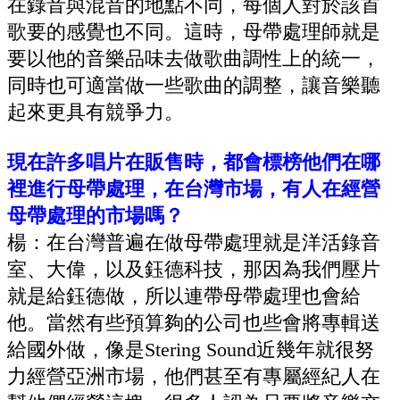
在錄音與混音的地點不同，每個人對於該首
歌要的感覺也不同。這時，母帶處理師就是
要以他的音樂品味去做歌曲調性上的統一，
同時也可適當做一些歌曲的調整，讓音樂聽
起來更具有競爭力。
現在許多唱片在販售時，都會標榜他們在哪
裡進行母帶處理，在台灣市場，有人在經營
母帶處理的市場嗎？
楊：在台灣普遍在做母帶處理就是洋活錄音
室、大偉，以及鈺德科技，那因為我們壓片
就是給鈺德做，所以連帶母帶處理也會給
他。
當然有些預算夠的公司也些會將專輯送
給國外做，像是
Stering Sound
近幾年就很努
力經營亞洲市場，他們甚至有專屬經紀人在