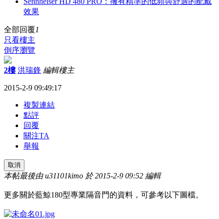
Sennheiser HD 480 PRO：擁有精準的低頻與舒適的配戴
效果
全部回覆
1
只看樓主
倒序瀏覽
2樓
洪瑞鋒
編輯
樓主
2015-2-9 09:49:17
複製連結
點評
回覆
關注TA
舉報
取消
本帖最後由 u31101kimo 於 2015-2-9 09:52 編輯
更多關於藍鯨180型專業隔音門的資料，可參考以下圖檔。