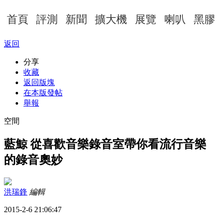
首頁
評測
新聞
擴大機
展覽
喇叭
黑膠
返回
分享
收藏
返回版塊
在本版發帖
舉報
空間
藍鯨 從喜歡音樂錄音室帶你看流行音樂
的錄音奧妙
洪瑞鋒
編輯
2015-2-6 21:06:47