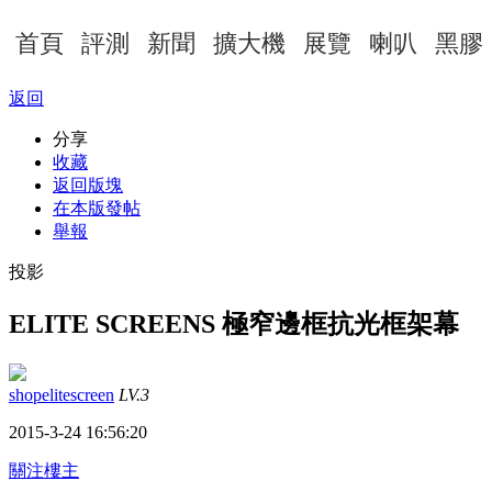
首頁
評測
新聞
擴大機
展覽
喇叭
黑膠
返回
分享
收藏
返回版塊
在本版發帖
舉報
投影
ELITE SCREENS 極窄邊框抗光框架幕
shopelitescreen
LV.3
2015-3-24 16:56:20
關注樓主