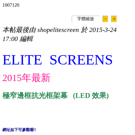
100712
0
字體縮放
－
＋
本帖最後由 shopelitescreen 於 2015-3-24
17:00 編輯
ELITE SCREENS
2015
年最新
極窄邊框抗光框架幕
(LED
效果
)
網址如下可參觀喔
!!