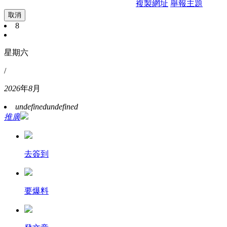
複製網址
舉報主題
取消
8
星期六
/
2026
年
8
月
undefined
undefined
推廣
去簽到
要爆料