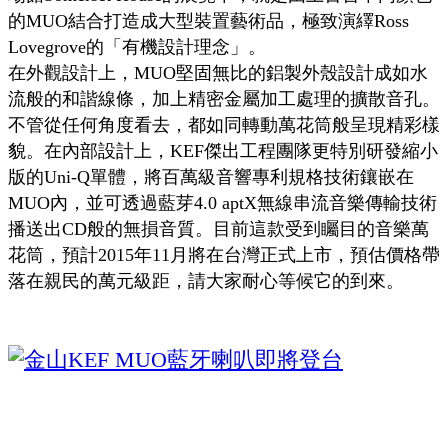
的MUO結合打造成大型裝置藝術品，極致演繹Ross
Lovegrove的「有機設計理念」。
在外觀設計上，MUO堅固無比的鋁製外殼設計成如水
流般的和諧線條，加上精密金屬加工處理的擴散音孔。
不管從任何角度看去，都如同轉動萬花筒般呈現精彩樣
貌。在內部設計上，KEF傑出工程團隊更特別研發縮小
版的Uni-Q單體，將百萬級音響專利規格技術鑲嵌在
MUO內，並可透過藍芽4.0 aptX無線串流音樂傳輸技術
播送出CD般的無損音質。目前這款受到矚目的音樂萬
花筒，預計2015年11月將在台灣正式上市，預估價格帶
落在親民的萬元級距，請大家耐心等候它的到來。