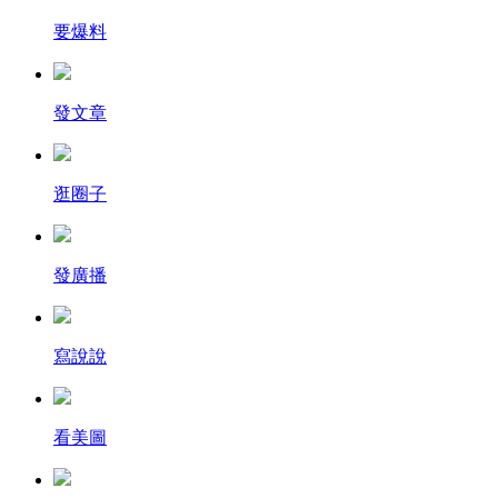
要爆料
發文章
逛圈子
發廣播
寫說說
看美圖