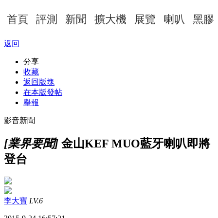
首頁
評測
新聞
擴大機
展覽
喇叭
黑膠
返回
分享
收藏
返回版塊
在本版發帖
舉報
影音新聞
[業界要聞]
金山KEF MUO藍牙喇叭即將
登台
李大寶
LV.6