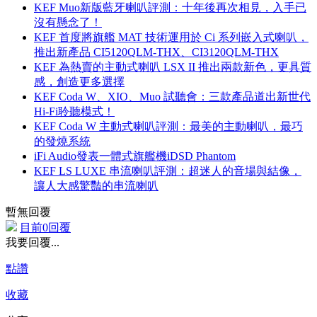
KEF Muo新版藍牙喇叭評測：十年後再次相見，入手已
沒有懸念了！
KEF 首度將旗艦 MAT 技術運用於 Ci 系列嵌入式喇叭，
推出新產品 CI5120QLM-THX、CI3120QLM-THX
KEF 為熱賣的主動式喇叭 LSX II 推出兩款新色，更具質
感，創造更多選擇
KEF Coda W、XIO、Muo 試聽會：三款產品道出新世代
Hi-Fi聆聽模式！
KEF Coda W 主動式喇叭評測：最美的主動喇叭，最巧
的發燒系統
iFi Audio發表一體式旗艦機iDSD Phantom
KEF LS LUXE 串流喇叭評測：超迷人的音場與結像，
讓人大感驚豔的串流喇叭
暫無回覆
目前0回覆
我要回覆...
點讚
收藏