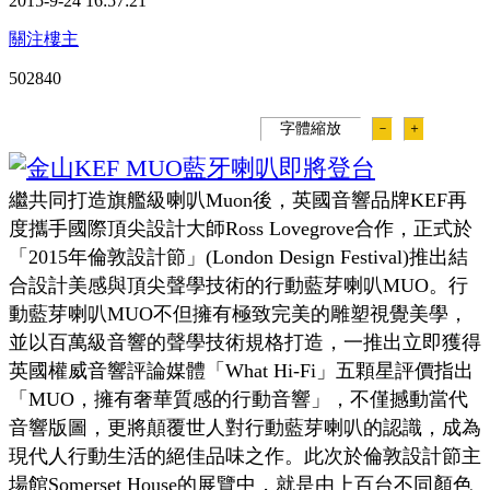
2015-9-24 16:57:21
關注樓主
50284
0
字體縮放
－
＋
繼共同打造旗艦級喇叭Muon後，英國音響品牌KEF再
度攜手國際頂尖設計大師Ross Lovegrove合作，正式於
「2015年倫敦設計節」(London Design Festival)推出結
合設計美感與頂尖聲學技術的行動藍芽喇叭MUO。行
動藍芽喇叭MUO不但擁有極致完美的雕塑視覺美學，
並以百萬級音響的聲學技術規格打造，一推出立即獲得
英國權威音響評論媒體「What Hi-Fi」五顆星評價指出
「MUO，擁有奢華質感的行動音響」，不僅撼動當代
音響版圖，更將顛覆世人對行動藍芽喇叭的認識，成為
現代人行動生活的絕佳品味之作。此次於倫敦設計節主
場館Somerset House的展覽中，就是由上百台不同顏色