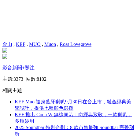
金山
,
KEF
,
MUO
,
Muon
,
Ross Lovegrove
影音新聞
+關注
主題:3373 帖數:8102
相關主題
KEF Muo 隨身藍牙喇叭9月30日在台上市，融合經典美
學設計，提供七種顏色選擇
KEF 推出 Coda W 無線喇叭：向經典致敬，一款喇叭，
多種妙用
2025 Soundbar 特別企劃：8 款市售最強 Soundbar 完整剖
析