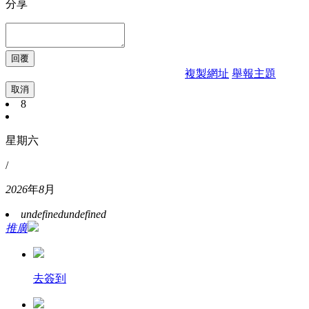
分享
複製網址
舉報主題
取消
8
星期六
/
2026
年
8
月
undefined
undefined
推廣
去簽到