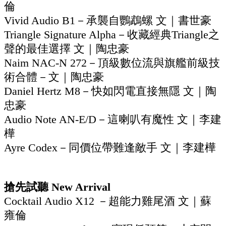
倫
Vivid Audio B1－承襲自鸚鵡螺 文｜書世豪
Triangle Signature Alpha－收藏經典Triangle之
聲的最佳選擇 文｜陶忠豪
Naim NAC-N 272－頂級數位流與旗艦前級技
術合體－文｜陶忠豪
Daniel Hertz M8－快如閃電直接無隱 文｜陶
忠豪
Audio Note AN-E/D－這喇叭有魔性 文｜李建
樺
Ayre Codex－同價位帶難逢敵手 文｜李建樺
搶先試聽 New Arrival
Cocktail Audio X12 －超能力雞尾酒 文｜蘇
雍倫