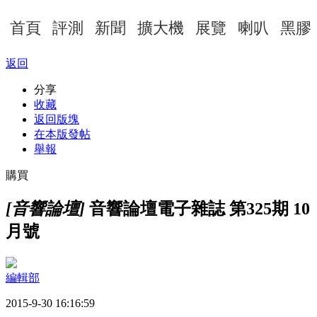
首頁
評測
新聞
擴大機
展覽
喇叭
黑膠
返回
分享
收藏
返回版塊
在本版發帖
舉報
購買
[音響論壇]
音響論壇電子雜誌 第325期 10
月號
編輯部
2015-9-30 16:16:59