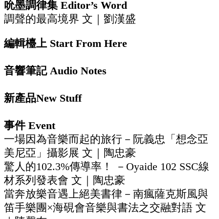
吮墨調律集 Editor’s Word
調聲的最高境界 文｜劉漢盛
編輯檯上 Start From Here
音響筆記 Audio Notes
新產品New Stuff
事件 Event
一場因為音樂而起的旅行－阮義忠「想念亞
美尼亞」攝影展 文｜陶忠豪
驚人的102.3%傳導率！ －Oyaide 102 SSC線
材系列發表會 文｜陶忠豪
當奔放樂音遇上絕美書律－南瘋薩克斯風與
笛手樂團×海硯會音樂與書法之交融對語 文