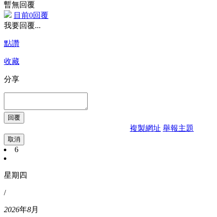
暫無回覆
目前0回覆
我要回覆...
點讚
收藏
分享
複製網址
舉報主題
取消
6
星期四
/
2026
年
8
月