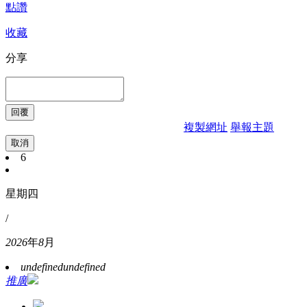
點讚
收藏
分享
複製網址
舉報主題
取消
6
星期四
/
2026
年
8
月
undefined
undefined
推廣