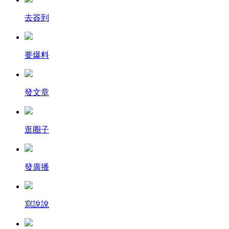
去簽到
要爆料
發文章
逛圈子
發廣播
寫說說