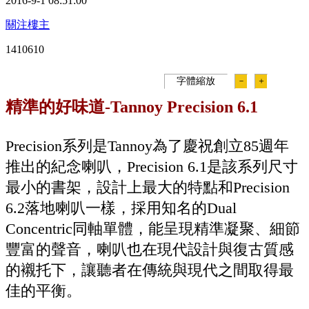
2016-9-1 08:51:00
關注樓主
141061
0
字體縮放
－
＋
精準的好味道-Tannoy Precision 6.1
Precision系列是Tannoy為了慶祝創立85週年
推出的紀念喇叭，Precision 6.1是該系列尺寸
最小的書架，設計上最大的特點和Precision
6.2落地喇叭一樣，採用知名的Dual
Concentric同軸單體，能呈現精準凝聚、細節
豐富的聲音，喇叭也在現代設計與復古質感
的襯托下，讓聽者在傳統與現代之間取得最
佳的平衡。