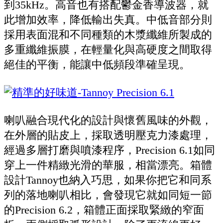
到35kHz。高音也有搭配鬱金香導波器，就
此增加效率，降低輸出失真。中低音部分則
採用表面混和不同種類的木漿纖維所製成的
多重纖維振膜，在輕量化與高硬度之間取得
絕佳的平衡，能讓中低頻段準確呈現。
喇叭融合現代化的設計與懷舊風味的外觀，
在外層的貼皮上，採取透明壓克力漆處理，
經過多層打磨與噴漆程序，Precision 6.1如同
穿上一件精緻光滑的華服，相當漂亮。箱體
設計Tannoy也納入巧思，如果你把它和同系
列的落地喇叭相比，會發現它就如同短一節
的Precision 6.2，箱體正面採取緊緻的窄面