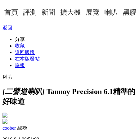
首頁
評測
新聞
擴大機
展覽
喇叭
黑膠
返回
分享
收藏
返回版塊
在本版發帖
舉報
喇叭
[二聲道喇叭]
Tannoy Precision 6.1精準的
好味道
coober
編輯