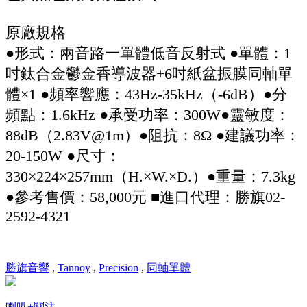
原廠規格
●形式：兩音路一單體低音反射式 ●單體：1
吋鈦合金鬱金香導波器+6吋紙盆振膜同軸單
體×1 ●頻率響應：43Hz-35kHz（-6dB）●分
頻點：1.6kHz ●承受功率：300W●靈敏度：
88dB（2.83V@1m）●阻抗：8Ω ●建議功率：
20-150W ●尺寸：
330×224×257mm（H.×W.×D.）●重量：7.3kg
●參考售價：58,000元 ■進口代理：勝旗02-
2592-4321
勝旗音響
,
Tannoy
,
Precision
,
同軸單體
喇叭
+關注