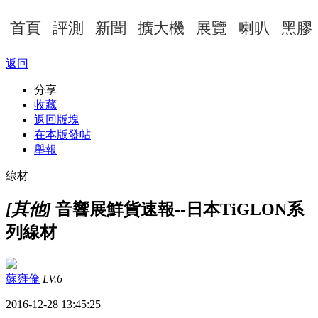
首頁
評測
新聞
擴大機
展覽
喇叭
黑膠
返回
分享
收藏
返回版塊
在本版發帖
舉報
線材
[其他]
音響展鮮貨速報--日本TiGLON系
列線材
蘇雍倫
LV.6
2016-12-28 13:45:25