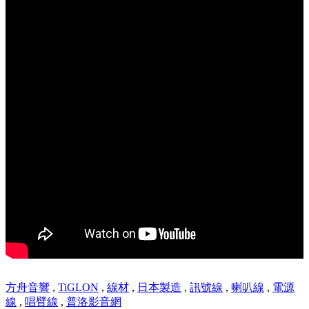
方舟音響
,
TiGLON
,
線材
,
日本製造
,
訊號線
,
喇叭線
,
電源
線
,
唱臂線
,
普洛影音網