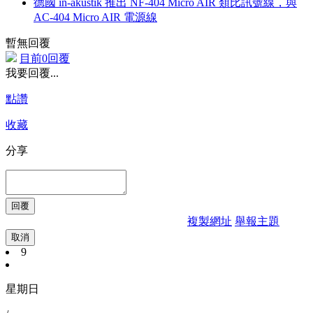
德國 in-akustik 推出 NF-404 Micro AIR 類比訊號線，與
AC-404 Micro AIR 電源線
暫無回覆
目前0回覆
我要回覆...
點讚
收藏
分享
複製網址
舉報主題
取消
9
星期日