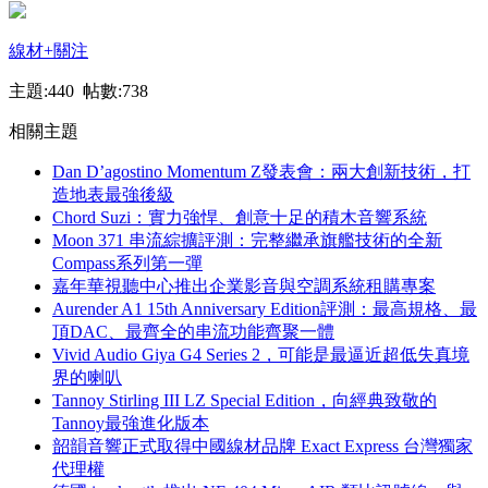
線材
+關注
主題:440 帖數:738
相關主題
Dan D’agostino Momentum Z發表會：兩大創新技術，打
造地表最強後級
Chord Suzi：實力強悍、創意十足的積木音響系統
Moon 371 串流綜擴評測：完整繼承旗艦技術的全新
Compass系列第一彈
嘉年華視聽中心推出企業影音與空調系統租購專案
Aurender A1 15th Anniversary Edition評測：最高規格、最
頂DAC、最齊全的串流功能齊聚一體
Vivid Audio Giya G4 Series 2，可能是最逼近超低失真境
界的喇叭
Tannoy Stirling III LZ Special Edition，向經典致敬的
Tannoy最強進化版本
韶韻音響正式取得中國線材品牌 Exact Express 台灣獨家
代理權