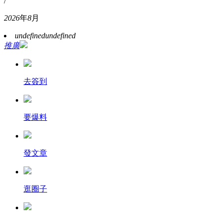
/
2026
年
8
月
undefined
undefined
推廣
去簽到
要爆料
發文章
逛圈子