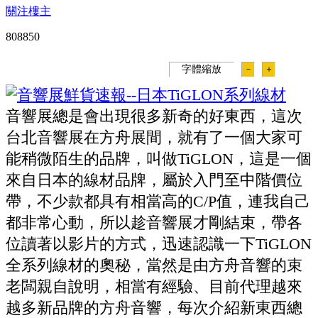
關注樓主
80885
0
字體縮放
－
＋
音響展總是會出現很多新奇的好東西，這次
台北音響展在方舟展間，就有了一個大家可
能稍微陌生的品牌，叫做TiGLON，這是一個
來自日本的線材品牌，屬於入門至中階價位
帶，不少款都具有相當高的C/P值，連我自己
都非常心動，所以趁音響展才剛結束，帶各
位讀著以影片的方式，迅速認識一下TiGLON
全系列線材的奧秘，當然是由方舟音響的束
老闆親自說明，相當有經驗、目前代理越來
越多新品牌的方舟音響，每次介紹新東西總