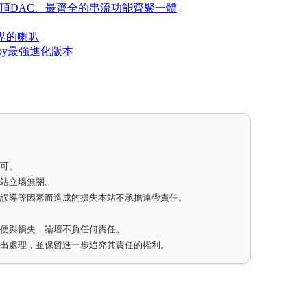
測：最高規格、最頂DAC、最齊全的串流功能齊聚一體
真境界的喇叭
的Tannoy最強進化版本
即可。
網站立場無關。
因誤導等因素而造成的損失本站不承擔連帶責任。
不便與損失，論壇不負任何責任。
作出處理，並保留進一步追究其責任的權利。