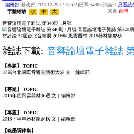
編輯部
發表於 2016-12-29 11:24:02
|
已閱:54888
|
評論:0
|
只看該
來自
台灣
字體縮放
小
中
大
音響論壇電子雜誌 第340期 1月號
雜誌下載:
音響論壇電子雜誌 第3
【專題】 TOPIC
37屆台北國際音響暨藝術大展 文｜編輯部
【專題】 TOPIC
2016年度風雲器材36選 文｜編輯部
【專題】 TOPIC
2016下半年器材龍虎榜 文｜編輯部
【吮墨調律集】