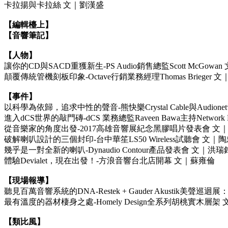
卡拉揚與卡拉絲 文｜劉漢盛
【編輯檯上】
【音響筆記】
【人物】
讓你的CD與SACD重獲新生-PS Audio銷售總監Scott McGowa
顛覆傳統管機刻板印象-Octave行銷業務經理Thomas Brieger 
【事件】
以科學為依歸，追求中性的聲音-熊快樂Crystal Cable與Audi
進入dCS世界的敲門磚-dCS 業務總監Raveen Bawa主持Network
從音樂家的角度出發-2017高雄音響展紀念黑膠唱片發表會 文
破解喇叭設計的三個封印-台中華笙LS50 Wireless試聽會 文｜
幾乎是一對全新的喇叭-Dynaudio Contour產品發表會 文｜洪瑞
體驗Devialet，現在出發！-方浪音響台北店開幕 文｜蘇雍倫
【現場報導】
聽見百萬音響系統的DNA-Restek + Gauder Akustik美聲
最有溫度的器材棲身之處-Homely Design全系列胡桃實木層架
【類比風】