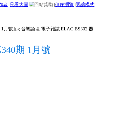
作者
|
只看大圖
|
倒序瀏覽
|
閱讀模式
40期 1月號