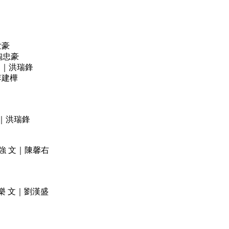
世豪
｜陶忠豪
插 文｜洪瑞鋒
｜李建樺
 文｜洪瑞鋒
熱愛，漸強 文｜陳馨右
生音樂 文｜劉漢盛