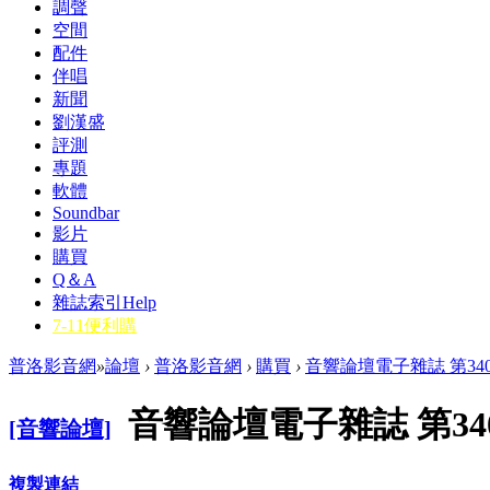
調聲
空間
配件
伴唱
新聞
劉漢盛
評測
專題
軟體
Soundbar
影片
購買
Q＆A
雜誌索引
Help
7-11便利購
普洛影音網
»
論壇
›
普洛影音網
›
購買
›
音響論壇電子雜誌 第340
音響論壇電子雜誌 第34
[音響論壇]
複製連結