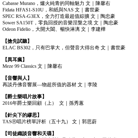
Cabasse Murano，爐火純青的同軸魅力 文｜陳馨右
Fidata HFAS1-S10U，和紙與NAS 文｜書世豪
SPEC RSA-G3EX，全力打造最超值綜擴 文｜陶忠豪
Sower SA150T，零負回授的音樂涅槃之境 文｜陶忠豪
Odeon Fidelio，大開大闔、暢快淋漓 文｜李建樺
【搶先試聽】
ELAC BS302，只有巴掌大，但聲音大得出奇 文｜書世豪
【異耳瘋】
Meze 99 Classics 文｜陳馨右
【音響與人】
再談丹佛音響展—物超所值的器材 文｜李陵
【爵士樂唱片故事】
2016年爵士樂回顧（上） 文｜孫秀蕙
【針尖下的繆思】
TASⓇ唱片榜單評析（五十九） 文｜郭思蔚
【司徒織談音響和天碟】