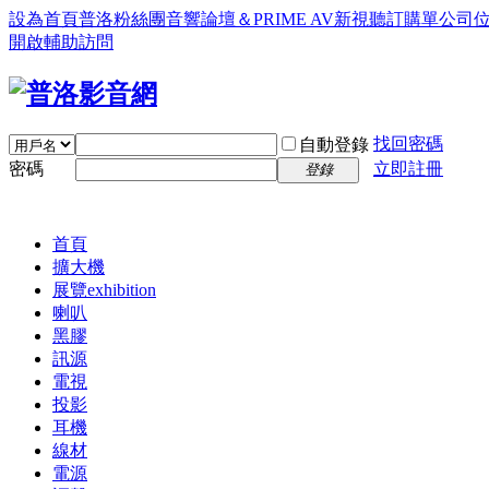
設為首頁
普洛粉絲團
音響論壇＆PRIME AV新視聽訂購單
公司
開啟輔助訪問
找回密碼
自動登錄
密碼
立即註冊
登錄
首頁
擴大機
展覽
exhibition
喇叭
黑膠
訊源
電視
投影
耳機
線材
電源