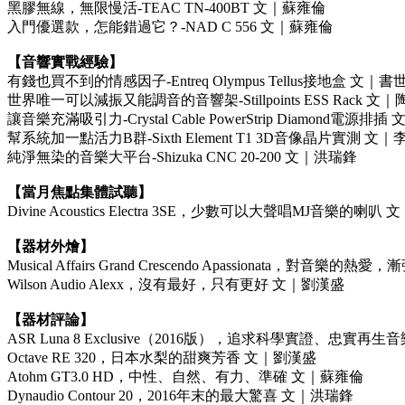
黑膠無線，無限慢活-TEAC TN-400BT 文｜蘇雍倫
入門優選款，怎能錯過它？-NAD C 556 文｜蘇雍倫
【音響實戰經驗】
有錢也買不到的情感因子-Entreq Olympus Tellus接地盒 文｜書
世界唯一可以減振又能調音的音響架-Stillpoints ESS Rack 文
讓音樂充滿吸引力-Crystal Cable PowerStrip Diamond電源排
幫系統加一點活力B群-Sixth Element T1 3D音像晶片實測 文
純淨無染的音樂大平台-Shizuka CNC 20-200 文｜洪瑞鋒
【當月焦點集體試聽】
Divine Acoustics Electra 3SE，少數可以大聲唱MJ音樂的喇叭
【器材外燴】
Musical Affairs Grand Crescendo Apassionata，對音樂的
Wilson Audio Alexx，沒有最好，只有更好 文｜劉漢盛
【器材評論】
ASR Luna 8 Exclusive（2016版），追求科學實證、忠實再
Octave RE 320，日本水梨的甜爽芳香 文｜劉漢盛
Atohm GT3.0 HD，中性、自然、有力、準確 文｜蘇雍倫
Dynaudio Contour 20，2016年末的最大驚喜 文｜洪瑞鋒