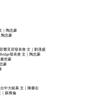
n 文｜陶忠豪
文｜陶忠豪
onet音響見習發表會 文｜劉漢盛
 Bridge發表會 文｜陶忠豪
｜書世豪
陶忠豪
鋒
巡迴展：台中大銀幕 文｜陳馨右
 文｜蘇雍倫