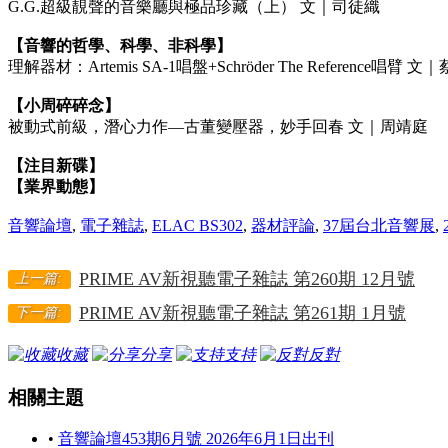
G.G.超級靚聲的音樂廳與極品珍藏（上） 文｜司徒織
【音響的哲學、科學、非科學】
理解器材：Artemis SA-1唱盤+Schröder The Reference唱臂 文｜
【小周碎碎念】
被動式前級，潛心力作—古董變壓器，妙手回春 文｜周靖庭
【注目新碟】
【業界動態】
音響論壇
,
電子雜誌
,
ELAC BS302
,
器材評論
,
37屆台北音響展
,
PRIME AV新視聽電子雜誌 第260期 12月號
上一篇:
PRIME AV新視聽電子雜誌 第261期 1月號
下一篇:
收藏
分享
支持
反對
相關主題
•
音響論壇453期6月號 2026年6月1日出刊