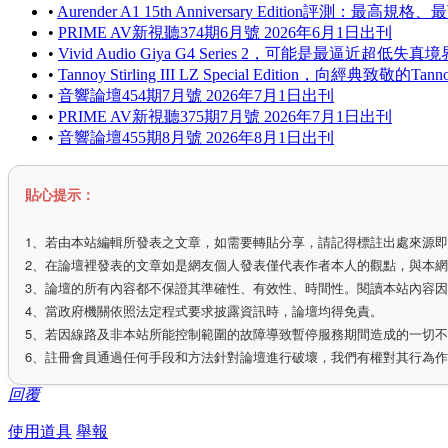
•
Aurender A1 15th Anniversary Edition評
•
PRIME AV新視聽374期6月號 2026年6月1日出刊
•
Vivid Audio Giya G4 Series 2，可能是最逼近超低失
•
Tannoy Stirling III LZ Special Edition，向經典致敬
•
音響論壇454期7月號 2026年7月1日出刊
•
PRIME AV新視聽375期7月號 2026年7月1日出刊
•
音響論壇455期8月號 2026年8月1日出刊
貼心提示：
1、若由本站編輯所發表之文章，如需要轉貼分享，請記得標註出處來源
2、在論壇裡發表的文章如是網友個人發表僅代表作者本人的觀點，與本
3、論壇的所有內容都不保證其準確性、有效性、時間性。閱讀本站內容
4、當政府機關依照法定程式要求披露資訊時，論壇均得免責。
5、若因線路及非本站所能控制範圍的故障導致暫停服務期間造成的一切
6、註冊會員通過任何手段和方法針對論壇進行破壞，我們有權對其行為
回覆
使用道具
舉報