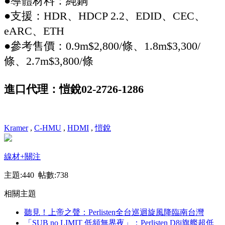
●導體材料：純銅
●支援：HDR、HDCP 2.2、EDID、CEC、
eARC、ETH
●參考售價：0.9m$2,800/條、1.8m$3,300/
條、2.7m$3,800/條
進口代理：愷銳02-2726-1286
Kramer
,
C-HMU
,
HDMI
,
愷銳
線材
+關注
主題:440 帖數:738
相關主題
聽見！上帝之聲：Perlisten全台巡迴旋風降臨南台灣
「SUB no LIMIT 低頻無界夜」：Perlisten D8i旗艦超低