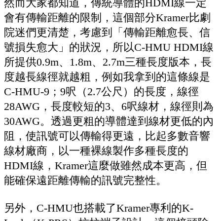
然而大家都知道，傳統導體的HDMI線一定
會有傳輸距離的限制，這個部分Kramer比劇
院迷們更清楚，考慮到「傳輸距離愈長、信
號損失愈大」的狀況，所以C-HMU HDMI線
所提供0.9m、1.8m、2.7m三種長度版本，長
度越長線徑就越粗，例如我拿到的這條線是
C-HMU-9；9呎（2.7公尺）的長度，線徑
28AWG，長度較短的3、6呎線材，線徑則為
30AWG。透過更粗的導體達到線材更低的內
阻，使訊號可以傳輸得更遠，比起多數音響
線材廠商，以一種裸線製作多種長度的
HDMI線，Kramer這麼做雖然成本更高，但
能確保遠距離傳輸的訊號完整性。
另外，C-HMU也搭載了Kramer專利的K-