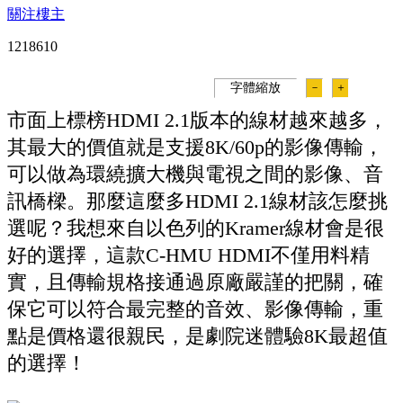
關注樓主
121861
0
字體縮放
－
＋
市面上標榜HDMI 2.1版本的線材越來越多，
其最大的價值就是支援8K/60p的影像傳輸，
可以做為環繞擴大機與電視之間的影像、音
訊橋樑。那麼這麼多HDMI 2.1線材該怎麼挑
選呢？我想來自以色列的Kramer線材會是很
好的選擇，這款C-HMU HDMI不僅用料精
實，且傳輸規格接通過原廠嚴謹的把關，確
保它可以符合最完整的音效、影像傳輸，重
點是價格還很親民，是劇院迷體驗8K最超值
的選擇！