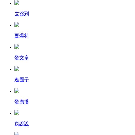
去簽到
要爆料
發文章
逛圈子
發廣播
寫說說