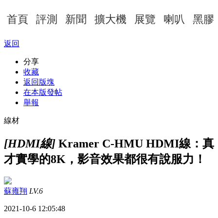
首頁
評測
新聞
擴大機
展覽
喇叭
黑膠
返回
分享
收藏
返回版塊
在本版發帖
舉報
線材
[HDMI線]
Kramer C-HMU HDMI線：真
才實學的8K，影音效果都很有說服力！
蘇雍翔
LV.6
2021-10-6 12:05:48