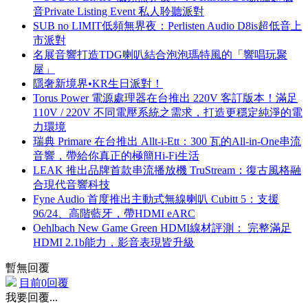
音Private Listing Event 私人聆聽派對
SUB no LIMIT低頻無界夜：Perlisten Audio D8is超低音上
市派對
名展音響打造TDG喇叭結合泡泡瑪特風的「響唱玩聚
屋」
隱奢新境界•KR生日派對！
Torus Power 電源處理器在台推出 220V 客訂版本！滿足
110V / 220V 不同電壓系統之需求，打造更穩定純淨的電
力環境
瑞典 Primare 在台推出 Allt-i-Ett：300 瓦的All-in-One串流
音響，帶給你真正的極簡Hi-Fi生活
LEAK 推出品牌首款串流播放機 TruStream：復古風格融
合現代音響科技
Fyne Audio 首度推出主動式無線喇叭 Cubitt 5：支援
96/24、高階藍牙，帶HDMI eARC
Oehlbach New Game Green HDMI線材評測： 完整滿足
HDMI 2.1b能力，影音表現皆升級
暫無回覆
目前0回覆
我要回覆...