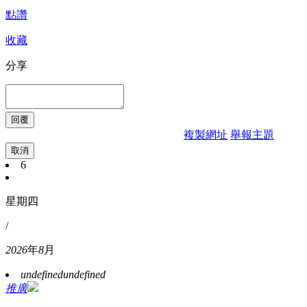
點讚
收藏
分享
複製網址
舉報主題
取消
6
星期四
/
2026
年
8
月
undefined
undefined
推廣