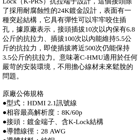
Lock（K-PRS）抗拉端子設計，這個接頭除
了採用耐腐蝕性的24K鍍金設計，表面有一
種突起結構，它具有彈性可以牢牢咬住插
孔，據原廠表示，接頭插拔10次以內保有6.8
公斤的抗拉力、插拔100次以內能維持5.5公
斤的抗拉力，即使插拔將近500次仍能保持
3.5公斤的抗拉力。意味著C-HMU適用於任何
嚴苛的安裝環境，不用擔心線材未來鬆脫的
問題。
原廠公佈規格
●型式：HDMI 2.1訊號線
●相容最高解析度：8K/60p
●接頭：鍍金端子、含K-Lock結構
●導體線徑：28 AWG