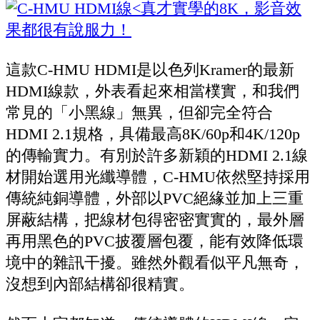
這款C-HMU HDMI是以色列Kramer的最新
HDMI線款，外表看起來相當樸實，和我們
常見的「小黑線」無異，但卻完全符合
HDMI 2.1規格，具備最高8K/60p和4K/120p
的傳輸實力。有別於許多新穎的HDMI 2.1線
材開始選用光纖導體，C-HMU依然堅持採用
傳統純銅導體，外部以PVC絕緣並加上三重
屏蔽結構，把線材包得密密實實的，最外層
再用黑色的PVC披覆層包覆，能有效降低環
境中的雜訊干擾。雖然外觀看似平凡無奇，
沒想到內部結構卻很精實。