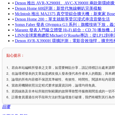
•
Denon 推出 AVR-X2900H、AVC-X3900H 
•
Denon Home 600評測：新世代無線喇叭完美樣貌
•
McIntosh 推出 MA2375 真空管綜合擴大機：新東家
•
Denon Home 200：單支就能享受沉浸式串流音樂生活
•
Sonus Faber 發表 Olympica G3 系列：旗艦技術
•
Marantz 發表入門級立體聲 Hi-Fi 組合：CD 70 播放機
•
LINN全球業務總監Michael O’Rourke專訪：從LP
•
Denon AVR-X3900H 環擴評測：電影音效強悍，
貼心提示：
1、若由本站編輯所發表之文章，如需要轉貼分享，請記得標註出處來源
2、在論壇裡發表的文章如是網友個人發表僅代表作者本人的觀點，與本
3、論壇的所有內容都不保證其準確性、有效性、時間性。閱讀本站內容
4、當政府機關依照法定程式要求披露資訊時，論壇均得免責。
5、若因線路及非本站所能控制範圍的故障導致暫停服務期間造成的一切
6、註冊會員通過任何手段和方法針對論壇進行破壞，我們有權對其行為
回覆