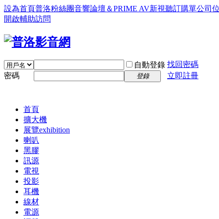
設為首頁
普洛粉絲團
音響論壇＆PRIME AV新視聽訂購單
公司
開啟輔助訪問
找回密碼
自動登錄
密碼
立即註冊
登錄
首頁
擴大機
展覽
exhibition
喇叭
黑膠
訊源
電視
投影
耳機
線材
電源