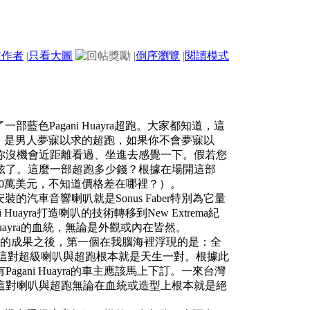
該作者
|
只看大圖
|
倒序瀏覽
|
閱讀模式
一部藍色Pagani Huayra超跑。大家都知道，這
打造，是男人夢寐以求的超跑，如果你不會夢寐以
你沒機會近距離看過、坐進去感覺一下。假若您
炫了。這麼一部超跑多少錢？根據在場開這部
基說130萬美元，不知道價格差在哪裡？）。
裝的汽車音響喇叭就是Sonus Faber特別為它量
 Huayra打造喇叭的技術轉移到New Extrema紀
 Huayra的血統，無論是外觀或內在皆然。
後呈現的成果之後，第一個在我腦海裡浮現的是：全
的，因為這對超級喇叭與超跑根本就是天生一對。根據此
ani Huayra的車主應該馬上下訂。一來台灣
這對喇叭與超跑無論在血統或造型上根本就是絕