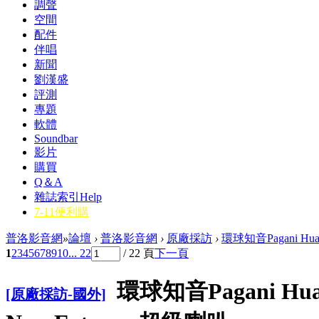
調聲
空間
配件
伴唱
新聞
劉漢盛
評測
專題
軟體
Soundbar
影片
購買
Q＆A
雜誌索引
Help
7-11便利購
普洛影音網
»
論壇
›
普洛影音網
›
原廠採訪
›
環球知音Pagani Huayr
1
2
3
4
5
6
7
8
9
10
... 22
/ 22 頁
下一頁
環球知音Pagani Hua
[原廠採訪-國外]