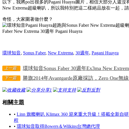
以下，我將po出很多的Pagani Huayra圖片，相信大部分
New Extrema超級喇叭，所以我特別把這二樣絕品放在一起
奇怪，大家圍著做什麼？
環球知音
,
Sonus Faber
,
New Extrema
,
30週年
,
Pagani Huayra
環球知音Sonus Faber 30週年Ex3ma New ExtremaV
上一篇:
勝旗2014年Avantgarde原廠採訪，Zero One無
下一篇:
收藏
分享
1
支持
反對
相關主題
•
Linn 旗艦喇叭 Klimax 360 迎來重大升級！搭載全新自
程
•
環球知音取得Bowers＆Wilkins台灣總代理