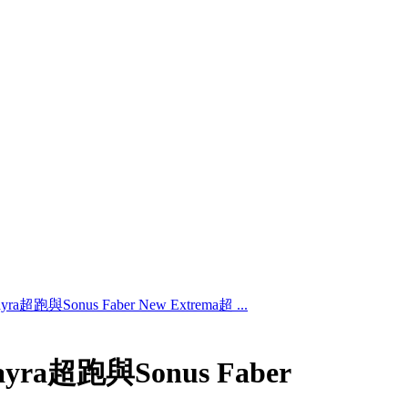
a超跑與Sonus Faber New Extrema超 ...
yra超跑與Sonus Faber