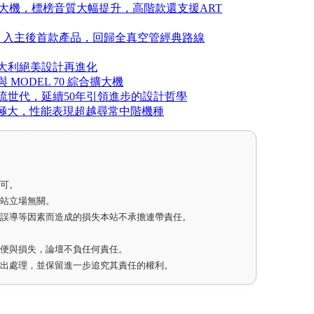
兩款新環繞擴大機，標榜音質大幅提升，高階款還支援ART
 Bose 入主後首款產品，回歸全真空管經典路線
下放，義大利絕美設計再進化
，與 MODEL 70 綜合擴大機
12到串流世代，延續50年引領進步的設計哲學
擴充性極大，性能表現超越尋常中階機種
即可。
網站立場無關。
因誤導等因素而造成的損失本站不承擔連帶責任。
不便與損失，論壇不負任何責任。
作出處理，並保留進一步追究其責任的權利。