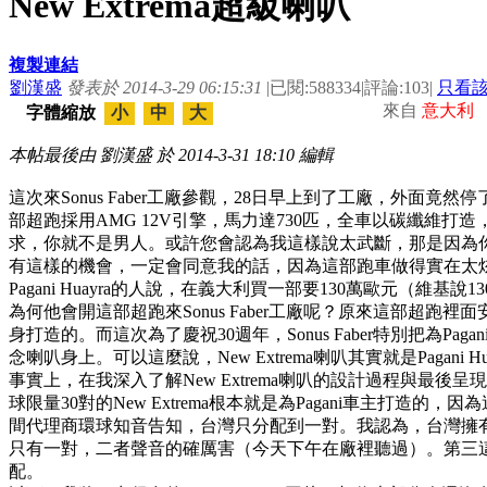
New Extrema超級喇叭
複製連結
劉漢盛
發表於 2014-3-29 06:15:31
|
已閱:588334
|
評論:103
|
只看
來自
意大利
字體縮放
小
中
大
本帖最後由 劉漢盛 於 2014-3-31 18:10 編輯
這次來Sonus Faber工廠參觀，28日早上到了工廠，外面竟然停了
部超跑採用AMG 12V引擎，馬力達730匹，全車以碳纖維
求，你就不是男人。或許您會認為我這樣說太武斷，那是因為
有這樣的機會，一定會同意我的話，因為這部跑車做得實在太
Pagani Huayra的人說，在義大利買一部要130萬歐元（維
為何他會開這部超跑來Sonus Faber工廠呢？原來這部超跑裡面安
身打造的。而這次為了慶祝30週年，Sonus Faber特別把為Pagani
念喇叭身上。可以這麼說，New Extrema喇叭其實就是Pagani
事實上，在我深入了解New Extrema喇叭的設計過程與最
球限量30對的New Extrema根本就是為Pagani車主打造
間代理商環球知音告知，台灣只分配到一對。我認為，台灣擁有Pag
只有一對，二者聲音的確厲害（今天下午在廠裡聽過）。第三
配。