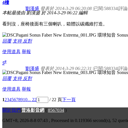
4樓
劉漢盛
發表於 2014-3-29 06:20:08
|
已閱:588334
|
評論:
本帖最後由 劉漢盛 於 2014-3-29 06:22 編輯
看到沒，座椅後面有三個喇叭，箱體以碳纖維打造。
回覆
支持
反對
使用道具
舉報
#
5
劉漢盛
發表於 2014-3-29 06:22:31
|
已閱:588334
|
評論:
回覆
支持
反對
使用道具
舉報
1
2
3
4
5
6
7
8
9
10
... 22
/ 22 頁
下一頁
關於我們
|
普洛影音網
(
8567034
)
GMT+8, 2026-8-8 07:43
, Processed in 0.119366 second(s), 52 queri