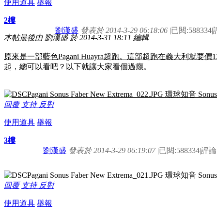
使用道具
舉報
2樓
劉漢盛
發表於 2014-3-29 06:18:06
|
已閱:588334
|
本帖最後由 劉漢盛 於 2014-3-31 18:11 編輯
原來是一部藍色Pagani Huayra超跑。這部超跑在義大利就
起，總可以看吧？以下就讓大家看個過癮。
回覆
支持
反對
使用道具
舉報
3樓
劉漢盛
發表於 2014-3-29 06:19:07
|
已閱:588334
|
評論:
回覆
支持
反對
使用道具
舉報