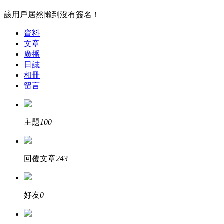
該用戶居然懶到沒有簽名！
資料
文章
廣播
日誌
相冊
留言
主題
100
回覆文章
243
好友
0