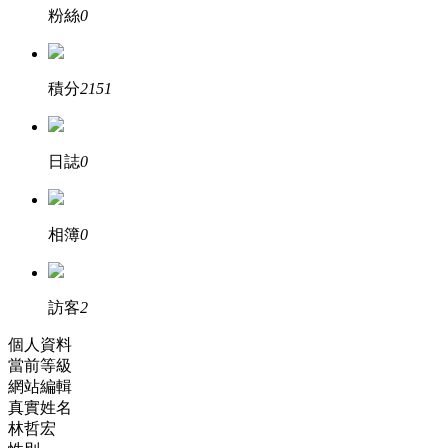
粉絲
0
積分
2151
日誌
0
相簿
0
訪客
2
個人資料
當前等級
網站編輯
真實姓名
林哲宏