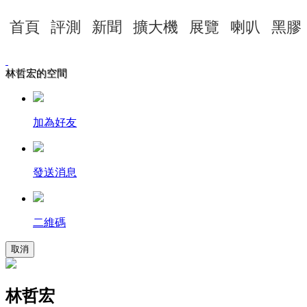
首頁
評測
新聞
擴大機
展覽
喇叭
黑膠
林哲宏的空間
加為好友
發送消息
二維碼
取消
林哲宏