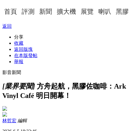
首頁
評測
新聞
擴大機
展覽
喇叭
黑膠
返回
分享
收藏
返回版塊
在本版發帖
舉報
影音新聞
[業界要聞]
方舟起航，黑膠佐咖啡：Ark
Vinyl Café 明日開幕！
林哲宏
編輯