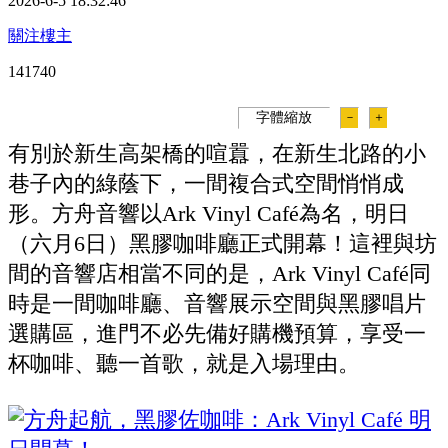
2026-6-5 18:32:46
關注樓主
14174
0
字體縮放
－
＋
有別於新生高架橋的喧囂，在新生北路的小
巷子內的綠蔭下，一間複合式空間悄悄成
形。方舟音響以Ark Vinyl Café為名，明日
（六月6日）黑膠咖啡廳正式開幕！這裡與坊
間的音響店相當不同的是，Ark Vinyl Café同
時是一間咖啡廳、音響展示空間與黑膠唱片
選購區，進門不必先備好購機預算，享受一
杯咖啡、聽一首歌，就是入場理由。