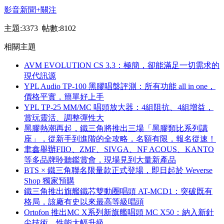
影音新聞
+關注
主題:3373 帖數:8102
相關主題
AVM EVOLUTION CS 3.3：極簡，卻能滿足一切需求的
現代訊源
YPL Audio TP-100 黑膠唱盤評測：所有功能 all in one，
價格平實，簡單好上手
YPL TP-25 MM/MC 唱頭放大器：4組阻抗、4組增益，
賞玩靈活、調整彈性大
黑膠熱潮再起，鐵三角將推出三場「黑膠類比系列講
座」，從新手到進階的全攻略，名額有限，報名從速！
聿鑫舉辦FIIO、ZMF、SIVGA、NF ACOUS、KANTO
等多品牌聆聽鑑賞會，現場見到大量新產品
BTS × 鐵三角聯名限量款正式登場，即日起於 Weverse
Shop 獨家預購
鐵三角推出旗艦鐵芯雙動圈唱頭 AT-MCD1：突破既有
格局，該廠有史以來最高等級唱頭
Ortofon 推出MC X系列新旗艦唱頭 MC X50：納入新針
尖技術，性能大幅升級