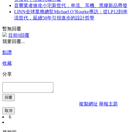
音響業者搶攻小宅新世代，串流、耳機、黑膠新品齊發
LINN全球業務總監Michael O’Rourke專訪：從LP12到串
流世代，延續50年引領進步的設計哲學
暫無回覆
目前0回覆
我要回覆...
點讚
收藏
分享
複製網址
舉報主題
取消
6