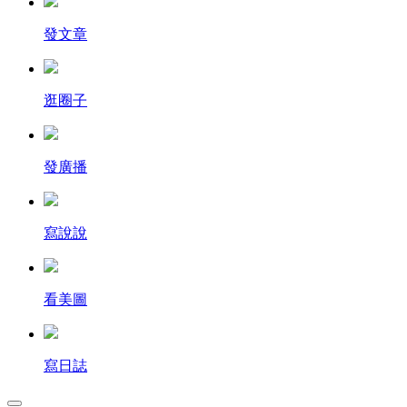
發文章
逛圈子
發廣播
寫說說
看美圖
寫日誌