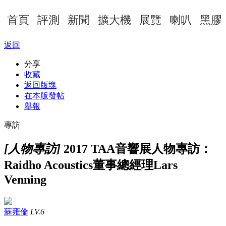
首頁
評測
新聞
擴大機
展覽
喇叭
黑膠
返回
分享
收藏
返回版塊
在本版發帖
舉報
專訪
[人物專訪]
2017 TAA音響展人物專訪：
Raidho Acoustics董事總經理Lars
Venning
蘇雍倫
LV.6