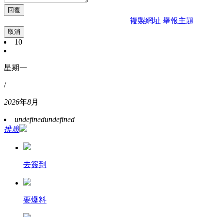
複製網址
舉報主題
取消
10
星期一
/
2026
年
8
月
undefined
undefined
推廣
去簽到
要爆料