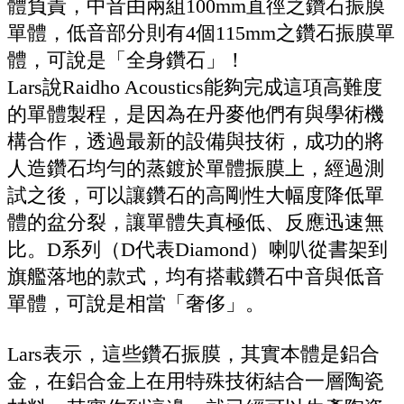
體負責，中音由兩組100mm直徑之鑽石振膜
單體，低音部分則有4個115mm之鑽石振膜單
體，可說是「全身鑽石」！
Lars說Raidho Acoustics能夠完成這項高難度
的單體製程，是因為在丹麥他們有與學術機
構合作，透過最新的設備與技術，成功的將
人造鑽石均勻的蒸鍍於單體振膜上，經過測
試之後，可以讓鑽石的高剛性大幅度降低單
體的盆分裂，讓單體失真極低、反應迅速無
比。D系列（D代表Diamond）喇叭從書架到
旗艦落地的款式，均有搭載鑽石中音與低音
單體，可說是相當「奢侈」。
Lars表示，這些鑽石振膜，其實本體是鋁合
金，在鋁合金上在用特殊技術結合一層陶瓷