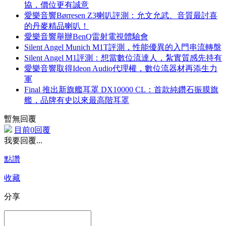
協，價位更有誠意
愛樂音響Børresen Z3喇叭評測：允文允武、音質最討喜
的丹麥精品喇叭！
愛樂音響舉辦BenQ雷射電視體驗會
Silent Angel Munich M1T評測，性能優異的入門串流轉盤
Silent Angel M1評測：想當數位流達人，紮實質感先持有
愛樂音響取得Ideon Audio代理權，數位流器材再添生力
軍
Final 推出新旗艦耳罩 DX10000 CL：首款純鑽石振膜旗
艦，品牌有史以來最高階耳罩
暫無回覆
目前0回覆
我要回覆...
點讚
收藏
分享