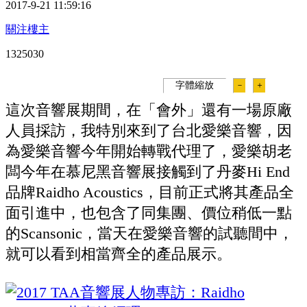
2017-9-21 11:59:16
關注樓主
132503
0
字體縮放
－
＋
這次音響展期間，在「會外」還有一場原廠
人員採訪，我特別來到了台北愛樂音響，因
為愛樂音響今年開始轉戰代理了，愛樂胡老
闆今年在慕尼黑音響展接觸到了丹麥Hi End
品牌Raidho Acoustics，目前正式將其產品全
面引進中，也包含了同集團、價位稍低一點
的Scansonic，當天在愛樂音響的試聽間中，
就可以看到相當齊全的產品展示。