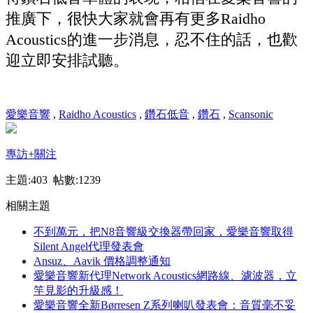
推廣下，很快大家就會再有更多Raidho
Acoustics的進一步消息，忍不住的話，也歡
迎立即安排試聽。
愛樂音響
,
Raidho Acoustics
,
鑽石低音
,
鑽石
,
Scansonic
專訪
+關注
主題:403 帖數:1239
相關主題
不到萬元，把N8音響級交換器帶回家，愛樂音響取得
Silent Angel代理發表會
Ansuz、Aavik 價格調整通知
愛樂音響新代理Network Acoustics網路線、濾波器，立
竿見影的升級感！
愛樂音響全新Børresen Z系列喇叭發表會：音質毫不妥