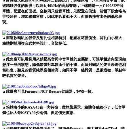
▲身為最大款的KAYA 90採用三音路設計，前端採用一只D26高音單體，以
碳纖維強化的振膜可以達到40kHz的高頻響應，下端則是一只C100SE中音
單體，配置在前面板。全數四只低音單體，則配置在側邊，箱體下段會略為
往後延伸，增加箱體容積，因此喇叭看似不大，但依舊擁有出色的低頻表
現。
▲而這款喇叭的低音反射孔也相當特別，配置在箱體側邊，開孔由小至大，
箱體則採用複合式材料設計，音染極低。
▲此角度可以看見用來鎖緊高音與中音單體的金屬槓，可讓單體於內呈現如
懸浮一般的狀態，降低箱體對單體產生的干擾。而這對喇叭的聲音表現也相
當出色，聽見的音質純淨度相當高，如同不帶一絲雜質，是很透徹，帶點年
輕氣質的聲音。
▲此展房可見Furutech NCF Booster架線器，好物一枚。
▲箱體略小的KAYA 45在一旁待命，做靜態展示。箱體容積縮小了，低音單
體也比大哥KAYA 90少兩個。但定價更實惠。
▲現場驅動喇叭的都是熟面孔了，訊源是Estoeric，擴大機社darZTeel，搭