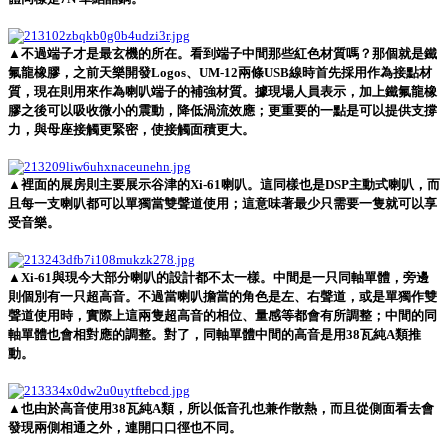
▲不過端子才是最玄機的所在。看到端子中間那些紅色材質嗎？那個就是鐵
氟龍橡膠，之前天樂開發Logos、UM-12兩條USB線時首先採用作為接點材
質，現在則用來作為喇叭端子的補強材質。據現場人員表示，加上鐵氟龍橡
膠之後可以吸收微小的震動，降低渦流效應；更重要的一點是可以提供支撐
力，與母座接觸更緊密，使接觸面積更大。
▲裡面的展房則主要展示谷津的Xi-61喇叭。這同樣也是DSP主動式喇叭，而
且每一支喇叭都可以單獨當雙聲道使用；這意味著最少只需要一隻就可以享
受音樂。
▲Xi-61與現今大部分喇叭的設計都不太一樣。中間是一只同軸單體，旁邊
則個別有一只超高音。不過當喇叭擔當的角色是左、右聲道，或是單獨作雙
聲道使用時，實際上這兩隻超高音的相位、量感等都會有所調整；中間的同
軸單體也會相對應的調整。對了，同軸單體中間的高音是用38瓦純A類推
動。
▲也由於高音使用38瓦純A類，所以低音孔也兼作散熱，而且從側面看去會
發現兩側相通之外，連開口口徑也不同。