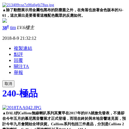
▲除了動態展示用金屬包黑布的防塵蓋之外，在角落也放著金色版本的Xi-
61，這次展出是要看看這種配色觀眾的反應如何。
#
38
tim
LV.6
樓主
2018-8-9 21:32:12
複製連結
點評
回覆
關注TA
舉報
取消
240-極品
▲DALI的Callisto
無線喇叭
系列其實早在2017年的IFA就搶先發表，不過卻
在今年五月的慕尼黑音響展才正式登場，而現在終於與本地音響迷見面，預
計今年九月會開始全球供貨。Callisto系列包括三件產品，分別是Callisto 2