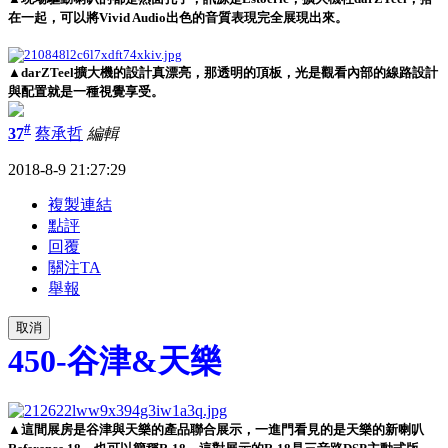
在一起，可以將Vivid Audio出色的音質表現完全展現出來。
▲darZTeel擴大機的設計真漂亮，那透明的頂板，光是觀看內部的線路設計
與配置就是一種視覺享受。
#
37
蔡承哲
編輯
2018-8-9 21:27:29
複製連結
點評
回覆
關注TA
舉報
取消
450-谷津&天樂
▲這間展房是谷津與天樂的產品聯合展示，一進門看見的是天樂的新喇叭