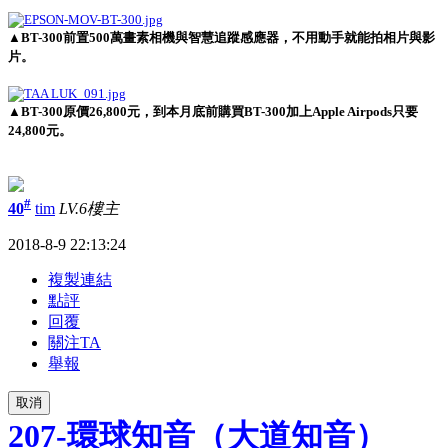
▲BT-300前置500萬畫素相機與智慧追蹤感應器，不用動手就能拍相片與影
片。
▲BT-300原價26,800元，到本月底前購買BT-300加上Apple Airpods只要
24,800元。
#
40
tim
LV.6
樓主
2018-8-9 22:13:24
複製連結
點評
回覆
關注TA
舉報
取消
207-環球知音（大道知音）