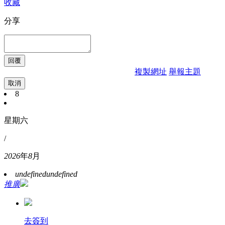
收藏
分享
複製網址
舉報主題
取消
8
星期六
/
2026
年
8
月
undefined
undefined
推廣
去簽到