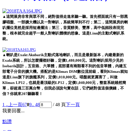
▲這間展房非常與眾不同，絕對值得走進來聽一聽。首先裡面就只有一部黑
膠唱盤、一部擴大機以及一對喇叭，系統簡單到不行；第二，這間展房的喇
叭擺位竟然是採用短邊擺法；第三，音質醇美、豐厚，高中低頻段表現完
整，根本就完全超乎一般人對喇叭體積的想像。這是Linn的主動式喇叭系
統。
▲喇叭是Exakt Akubarik主動式落地喇叭，而且是最新版本，內建最新的
Exakt系統，所以怎麼擺都好聽，定價1,480,000元。這對喇叭採用少見的
Isobarik設計，五音路、六單體，底部還有兩顆看不到的低音單體，內建五
部電子分音的擴大機。搭配的是Klimax DSM數位流前級，看到Klimax就知
道是Linn旗下的旗艦系列，定價1,010,000元。唱盤就更厲害了，叫做
Klimax LP12，也就是最頂級的LP12，定價1,040,000元，整套系統雖然簡
單，卻超過三百萬台幣，但我必須說句實在話，它們絕對值這個價錢，不
信？你就來207聽聽看！
1 ..
上一頁
6
7
8
9
.. 48
/ 48 頁
下一頁
我要回覆...
點讚