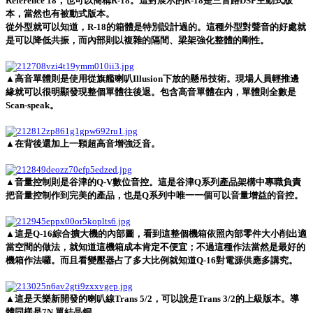
Reference 18，也可以簡稱R-18。這對展示的R-18是三音路DSP主動式版
本，當然也有被動式版本。
從外型就可以知道，R-18的箱體是特別設計過的。這種外型對聲音的好處就
是可以降低共振，而內部則以複雜的隔間、梁架強化整體的剛性。
▲高音單體則是使用從旗艦喇叭Illusion下放的懸吊技術。現場人員輕推邊
緣就可以很明顯發現整個單體往後退。包含高音單體在內，單體則全數是
Scan-speak。
▲在背後還加上一顆超高音增強泛音。
▲音量控制則是谷津的Q-V數位音控。這是谷津Q系列產品架構中專職負責
把音量控制作到完美的產品，也是Q系列中唯一一個可以音量增益的音控。
▲這是Q-16綜合擴大機的內部圖，看到這整個機箱依照內部零件大小削出適
當空間的做法，就知道這機箱成本肯定不便宜；不過這種作法當然是最好的
機箱作法囉。而且看變壓器占了多大比例就知道Q-16對電源供應多講究。
▲這是天樂新開發的喇叭線Trans 5/2，可以說是Trans 3/2的上級版本。導
體同樣是7N 單結晶銅。