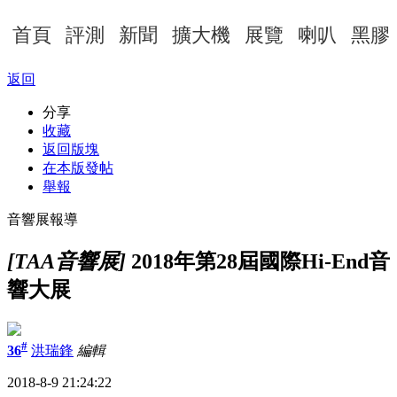
首頁
評測
新聞
擴大機
展覽
喇叭
黑膠
返回
分享
收藏
返回版塊
在本版發帖
舉報
音響展報導
[TAA音響展]
2018年第28屆國際Hi-End音
響大展
#
36
洪瑞鋒
編輯
2018-8-9 21:24:22