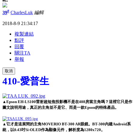
#
39
CharlesLuk
編輯
2018-8-9 21:34:17
複製連結
點評
回覆
關注TA
舉報
取消
410-愛普生
▲Epson EH-LS100雷射超短焦投影機不是在408房當主角嗎？這裡它只是作
圖文說明用途，真正的主角並不是它、而是一款Epson的特殊產品。
▲它才是這展間的主角MOVERIO BT-300 AR眼鏡。BT-300內建Android系
統，以0.43吋Si-OLED作為顯像元件，解析度為1280x720。