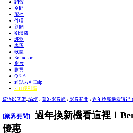
調聲
空間
配件
伴唱
新聞
劉漢盛
評測
專題
軟體
Soundbar
影片
購買
Q＆A
雜誌索引
Help
7-11便利購
普洛影音網
»
論壇
›
普洛影音網
›
影音新聞
›
過年換新機看這裡！B
過年換新機看這裡！Be
[業界要聞]
優惠