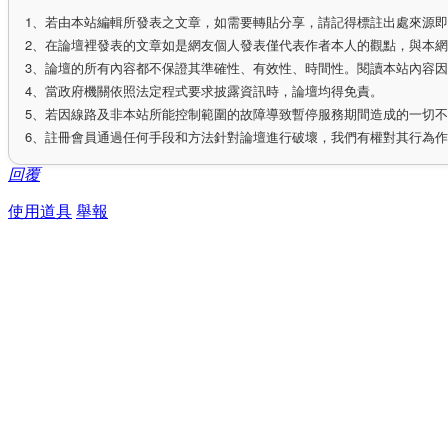
1、若由本站編輯所發表之文章，如需要轉貼分享，請記得標註出處來源
2、在論壇裡發表的文章如是網友個人發表僅代表作者本人的觀點，與本
3、論壇的所有內容都不保證其準確性、有效性、時間性。閱讀本站內容
4、當政府機關依照法定程式要求披露資訊時，論壇均得免責。
5、若因線路及非本站所能控制範圍的故障導致暫停服務期間造成的一切
6、註冊會員通過任何手段和方法針對論壇進行破壞，我們有權對其行為
回覆
使用道具
舉報