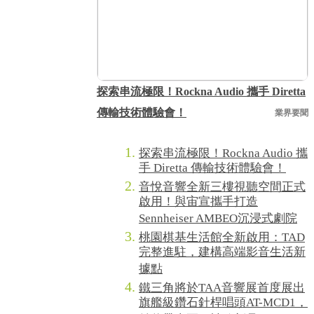
探索串流極限！Rockna Audio 攜手 Diretta
傳輸技術體驗會！
業界要聞
探索串流極限！Rockna Audio 攜
手 Diretta 傳輸技術體驗會！
音悅音響全新三樓視聽空間正式
啟用！與宙宣攜手打造
Sennheiser AMBEO沉浸式劇院
桃園棋基生活館全新啟用：TAD
完整進駐，建構高端影音生活新
據點
鐵三角將於TAA音響展首度展出
旗艦級鑽石針桿唱頭AT-MCD1，