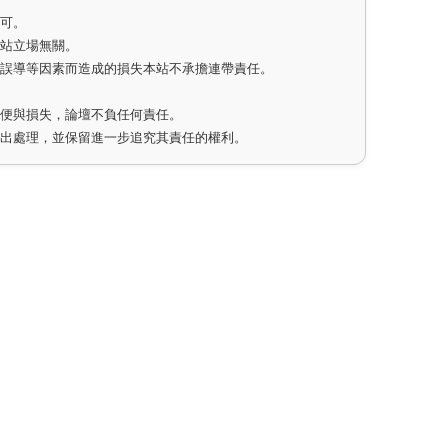
即可。
網站立場無關。
因誤導等因素而造成的損失本站不承擔連帶責任。
不便與損失，論壇不負任何責任。
作出處理，並保留進一步追究其責任的權利。