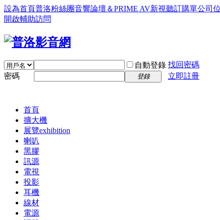
設為首頁
普洛粉絲團
音響論壇＆PRIME AV新視聽訂購單
公司
開啟輔助訪問
找回密碼
自動登錄
密碼
立即註冊
登錄
首頁
擴大機
展覽
exhibition
喇叭
黑膠
訊源
電視
投影
耳機
線材
電源