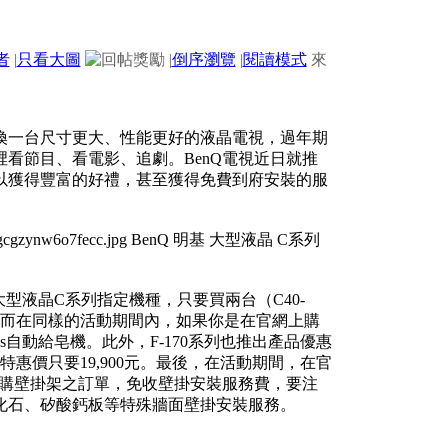
者
|
只看大圖
|
倒序瀏覽
|
閱讀模式
來
換一台尺寸更大、性能更好的液晶電視，過年期
看節目、看電影、追劇。BenQ電視近日就推
可以獲得豐富的好禮，甚至獲得免費到府安裝的服
大型液晶C系列指定機種，只要買兩台（C40-
百元。而在同樣的活動期間內，如果你是在官網上購
ods自動給皂機。此外，F-170系列也推出產品優惠
10新春特惠價只要19,900元。最後，在活動期間，在官
加購壁掛架之訂單，免收壁掛安裝服務費，要注
化石、矽酸鈣板等特殊牆面壁掛安裝服務。