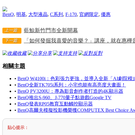
BenQ
,
明基
,
大型液晶
,
C系列
,
F-170
,
官網限定
,
優惠
藍鯨新竹門市全新開幕
上一篇:
「如何發掘我喜愛的音樂？」講座，就在惠樺
下一篇:
收藏
分享
支持
反對
相關主題
•
BenQ W4100i：色彩張力更強，並導入全新「AI劇院模
•
BenQ全新TK705i系列：小宅也能有高亮度大畫面！
•
BenQ PV3200U：專為影音創作者打造的4K顯示器
•
BenQ推出S-960、J-770量子點遊戲Google TV
•
BenQ發表RP05教育互動觸控顯示器
•
BenQ高爾夫模擬投影機榮獲COMPUTEX Best Choice Aw
貼心提示：