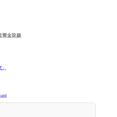
音響金龍廳
式」
ard