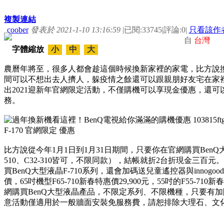
複製連結
coober
發表於 2021-1-10 13:16:59
|
已閱:33745
|
評論:0
|
只看該作
自
台灣
字體縮放
小
中
大
農曆年將至，很多人都會趁這個時候換新家裡的家電，比方說
間可以不想出去人擠人，躲疫情之餘還可以跟親朋好友宅在家裡
出2021迎新年官網限定活動，不僅購機可以享現金優惠，還
務。
比方說從今年1月1日到1月31日期間，只要你在官網購買BenQ
510、C32-310皆可，不限同款），結帳就折2台折現金三
買BenQ大型液晶F-710系列，還會加碼送兒童遙控器與innogo
價，65吋機型F65-710新春特惠價29,900元，55吋的F55-7
網購買BenQ大型液晶產品，不限定系列、不限機種，只要有
意活動僅適用於一般牆面安裝免服務費，請恕排除大理石、文