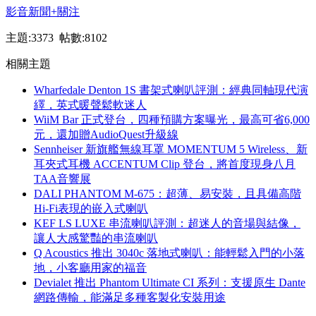
影音新聞
+關注
主題:3373 帖數:8102
相關主題
Wharfedale Denton 1S 書架式喇叭評測：經典同軸現代演
繹，英式暖聲鬆軟迷人
WiiM Bar 正式登台，四種預購方案曝光，最高可省6,000
元，還加贈AudioQuest升級線
Sennheiser 新旗艦無線耳罩 MOMENTUM 5 Wireless、新
耳夾式耳機 ACCENTUM Clip 登台，將首度現身八月
TAA音響展
DALI PHANTOM M-675：超薄、易安裝，且具備高階
Hi-Fi表現的嵌入式喇叭
KEF LS LUXE 串流喇叭評測：超迷人的音場與結像，
讓人大感驚豔的串流喇叭
Q Acoustics 推出 3040c 落地式喇叭：能輕鬆入門的小落
地，小客廳用家的福音
Devialet 推出 Phantom Ultimate CI 系列：支援原生 Dante
網路傳輸，能滿足多種客製化安裝用途