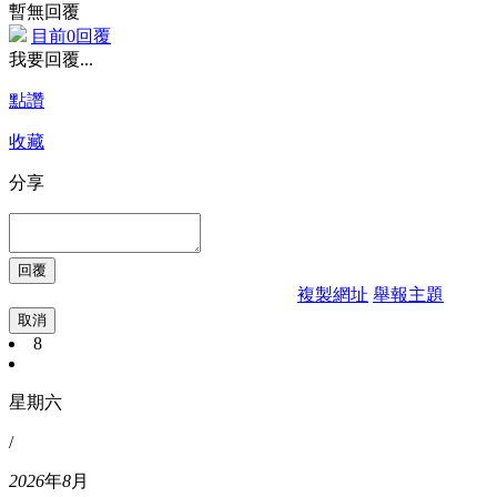
暫無回覆
目前0回覆
我要回覆...
點讚
收藏
分享
複製網址
舉報主題
取消
8
星期六
/
2026
年
8
月