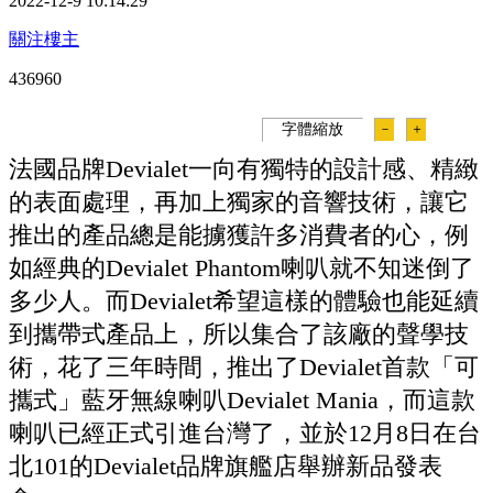
2022-12-9 10:14:29
關注樓主
43696
0
字體縮放
－
＋
法國品牌Devialet一向有獨特的設計感、精緻
的表面處理，再加上獨家的音響技術，讓它
推出的產品總是能擄獲許多消費者的心，例
如經典的Devialet Phantom喇叭就不知迷倒了
多少人。而Devialet希望這樣的體驗也能延續
到攜帶式產品上，所以集合了該廠的聲學技
術，花了三年時間，推出了Devialet首款「可
攜式」藍牙無線喇叭Devialet Mania，而這款
喇叭已經正式引進台灣了，並於12月8日在台
北101的Devialet品牌旗艦店舉辦新品發表