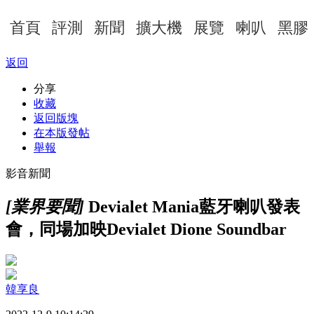
首頁
評測
新聞
擴大機
展覽
喇叭
黑膠
返回
分享
收藏
返回版塊
在本版發帖
舉報
影音新聞
[業界要聞]
Devialet Mania藍牙喇叭發表
會，同場加映Devialet Dione Soundbar
韓享良