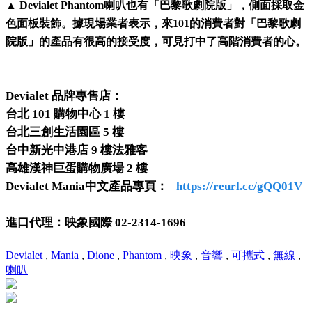
▲ Devialet Phantom喇叭也有「巴黎歌劇院版」，側面採取金
色面板裝飾。據現場業者表示，來101的消費者對「巴黎歌劇
院版」的產品有很高的接受度，可見打中了高階消費者的心。
Devialet 品牌專售店：
台北 101 購物中心 1 樓
台北三創生活園區 5 樓
台中新光中港店 9 樓法雅客
高雄漢神巨蛋購物廣場 2 樓
Devialet Mania中文產品專頁：
https://reurl.cc/gQQ01V
進口代理：映象國際 02-2314-1696
Devialet
,
Mania
,
Dione
,
Phantom
,
映象
,
音響
,
可攜式
,
無線
,
喇叭