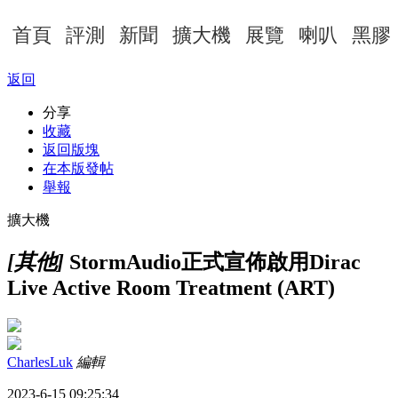
首頁
評測
新聞
擴大機
展覽
喇叭
黑膠
返回
分享
收藏
返回版塊
在本版發帖
舉報
擴大機
[其他]
StormAudio正式宣佈啟用Dirac
Live Active Room Treatment (ART)
CharlesLuk
編輯
2023-6-15 09:25:34