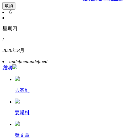
取消
6
星期四
/
2026
年
8
月
undefined
undefined
推廣
去簽到
要爆料
發文章