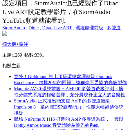
設定項目，StormAudio也已經製作了Dirac
Live ART設定教學影片，在StormAudio
YouTube頻道就能看到。
StormAudio
,
Dirac
,
Dirac Live ART
,
環繞處理前級
,
多聲道
擴大機
+關注
主題:1269 帖數:3391
相關主題
意外！Goldmund 推出頂級環繞處理前級 Ouranos
Excellence：超越20年的回歸，號稱毫不妥協的高級製作
Marantz AV30 環繞前級 + AMP30 多聲道後級評測：擁
抱分體式系統的輕鬆選擇，充分展現舒適宜人的音樂性
StormAudio 正式推出能支援 AoIP 的多聲道後級
Impulsion 8，還內載DSP處理能力，性能大幅超越傳統
後級
體驗 NuPrime X H16 打造的 AoIP 多聲道系統，一套以
Dolby Atmos Music 音樂體驗為優先的系統