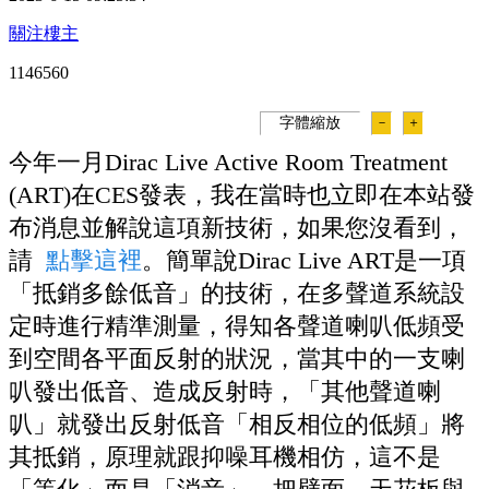
關注樓主
114656
0
字體縮放
－
＋
今年一月Dirac Live Active Room Treatment
(ART)在CES發表，我在當時也立即在本站發
布消息並解說這項新技術，如果您沒看到，
請
點擊這裡
。簡單說Dirac Live ART是一項
「抵銷多餘低音」的技術，在多聲道系統設
定時進行精準測量，得知各聲道喇叭低頻受
到空間各平面反射的狀況，當其中的一支喇
叭發出低音、造成反射時，「其他聲道喇
叭」就發出反射低音「相反相位的低頻」將
其抵銷，原理就跟抑噪耳機相仿，這不是