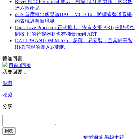
Revel 推出 Performa4 喇叭：相隔 14 年的力作，內含多
達六款產品
dCS 首度推出多聲道DAC - MCD 16，將讓多聲道音樂
的表現邁向新境界
Dirac Live Processor 正式推出，沒有支援 ART(主動式空
間校正)的音響器材也有機會玩到 ART
DALI PHANTOM M-675：超薄、易安裝，且具備高階
Hi-Fi表現的嵌入式喇叭
暫無回覆
目前0回覆
我要回覆...
點讚
收藏
分享
複製網址
舉報主題